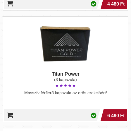
4 480 Ft
Titan Power
(3 kapszula)
Masszív férfierő kapszula az erős erekcióért!
6 490 Ft