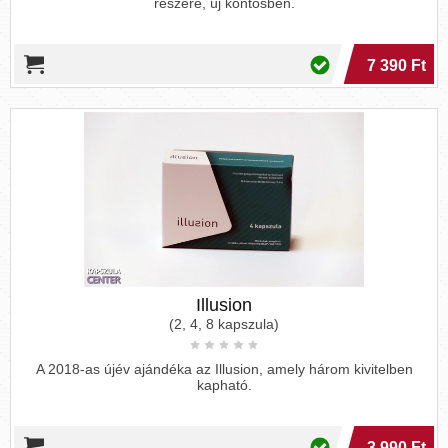
részére, új köntösben.
7 390 Ft
Illusion
(2, 4, 8 kapszula)
A 2018-as újév ajándéka az Illusion, amely három kivitelben
kapható.
3 990 Ft