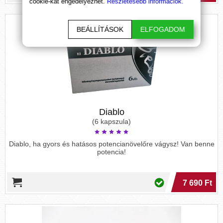
cookie-kat engedélyezhet.
Részletesebb információk.
BEÁLLÍTÁSOK
ELFOGADOM
Diablo
(6 kapszula)
Diablo, ha gyors és hatásos potencianövelőre vágysz! Van benne
potencia!
7 690 Ft