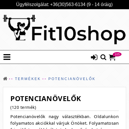
Ügyfélszolgálat: +36(30)563-6134 (9 - 14 óráig)
105
TERMÉKEK
POTENCIANÖVELŐK
POTENCIANÖVELŐK
(120 termék)
Potencianövelők nagy választékban. Oldalunkon
folyamatos akciókkal várjuk Önöket. Folyamatosan