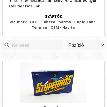
frissülő termékkínálatot, kedvező árakat és gyors
szállítást kínálunk.
GYÁRTÓK
Walmark
·
HOT
·
Cobeco Pharma
·
Cupid Labs
·
Tenmag
·
OEM
·
Havita