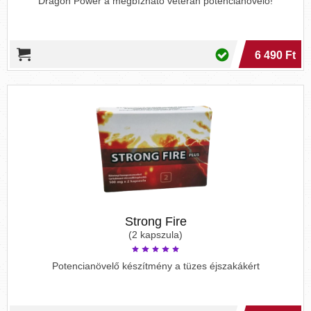
Dragon Power a megbízható veterán potencianövelő!
6 490 Ft
Strong Fire
(2 kapszula)
Potencianövelő készítmény a tüzes éjszakákért