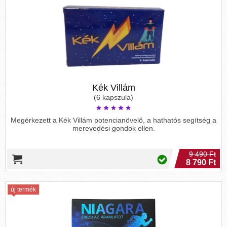
Kék Villám
(6 kapszula)
Megérkezett a Kék Villám potencianövelő, a hathatós segítség a
merevedési gondok ellen.
9 490 Ft
8 790 Ft
új termék