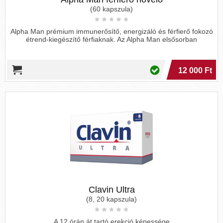
(60 kapszula)
Alpha Man prémium immunerősítő, energizáló és férfierő fokozó
étrend-kiegészítő férfiaknak. Az Alpha Man elsősorban
12 000 Ft
Clavin Ultra
(8, 20 kapszula)
A 12 órán át tartó erekció képessége