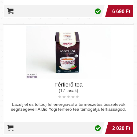
6 690 Ft
Férfierő tea
(17 tasak)
Lazulj el és töltődj fel energiával a természetes összetevők
segítségével! A Bio Yogi férfierő tea támogatja férfiasságod.
2 020 Ft