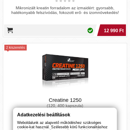
Mikronizált kreatin forradalom az izmaidért: gyorsabb,
hatékonyabb felszívódás, fokozott erő- és izomnövekedés!
12 990 Ft
2 kiszerelés
Creatine 1250
(120, 400 kapszula)
Adatkezelési beállítások
Olimp Labs kreatin kapszulái kiemelkedő teljesítményt
Weboldalunk az alapvető működéshez szükséges
biztosítanak, gyors felszívódással és tiszta összetétellel.
cookie-kat használ. Szélesebb körű funkcionalitáshoz