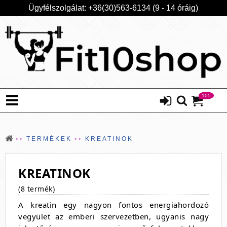
Ügyfélszolgálat: +36(30)563-6134 (9 - 14 óráig)
105
TERMÉKEK
KREATINOK
KREATINOK
(8 termék)
A kreatin egy nagyon fontos energiahordozó
vegyület az emberi szervezetben, ugyanis nagy