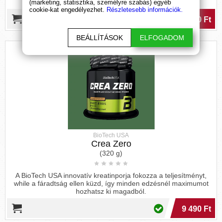
(marketing, statisztika, személyre szabás) egyéb
cookie-kat engedélyezhet.
Részletesebb információk.
9 190 Ft
BEÁLLÍTÁSOK
ELFOGADOM
BioTech USA
Crea Zero
(320 g)
A BioTech USA innovatív kreatinporja fokozza a teljesítményt,
while a fáradtság ellen küzd, így minden edzésnél maximumot
hozhatsz ki magadból.
9 490 Ft