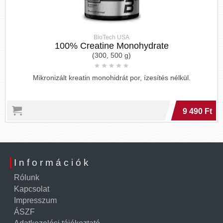
BioTech USA
100% Creatine Monohydrate
(300, 500 g)
Mikronizált kreatin monohidrát por, ízesítés nélkül.
9 490 Ft
Információk
Rólunk
Kapcsolat
Impresszum
ÁSZF