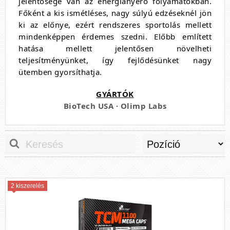
jelentősége van az energianyerő folyamatokban.
Főként a kis ismétléses, nagy súlyú edzéseknél jön
ki az előnye, ezért rendszeres sportolás mellett
mindenképpen érdemes szedni. Előbb említett
hatása mellett jelentősen növelheti
teljesítményünket, így fejlődésünket nagy
ütemben gyorsíthatja.
GYÁRTÓK
BioTech USA
·
Olimp Labs
2 kiszerelés