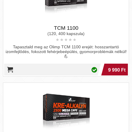
TCM 1100
(120, 400 kapszula)
Tapasztald meg az Olimp TCM 1100 erejét: hosszantartó
izomfejlődés, fokozott fehérjebeépülés, gyomorproblémák nélkül!
💪
9 990 Ft