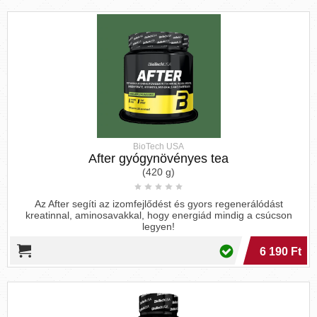
BioTech USA
After gyógynövényes tea
(420 g)
Az After segíti az izomfejlődést és gyors regenerálódást
kreatinnal, aminosavakkal, hogy energiád mindig a csúcson
legyen!
6 190 Ft