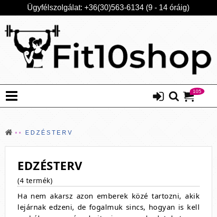
Ügyfélszolgálat: +36(30)563-6134 (9 - 14 óráig)
105
EDZÉSTERV
EDZÉSTERV
(4 termék)
Ha nem akarsz azon emberek közé tartozni, akik
lejárnak edzeni, de fogalmuk sincs, hogyan is kell