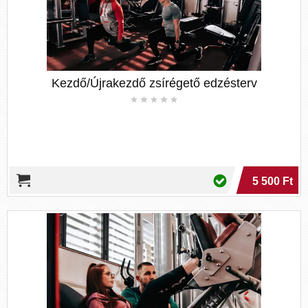
Tudásomat a Fitness Company csapatánál
Kezdő/Újrakezdő zsírégető edzésterv
szereztem évekkel ezelőtt, azóta pedig ebben a
szakmában dolgozom. Nem túlzás, ha azt
mondom, ez számomra hivatás. Célom, hogy
segíthessek az embereknek céljaik elérésében.
Számos vendégemmel értünk már el kisebb-
nagyobb sikereket, ezek alatt pedig tudásom mellé
rengeteg tapasztalatot is kaptam tőlük. Aki ebben
5 500 Ft
a szakmában dolgozik, hamar rájön, ez egy örök
tanulás. Nincs kettő ugyanolyan ember, ezért nem
lehet két vendéget ugyanúgy kezelni. Számos
embernél látom, hogy sajnos fogalmuk sincs,
hogyan is kell végrehajtani a gyakorlatok
többségét szabályosan, így fontosnak tartottam,
hogy ha online edzéstervet kínálunk, legyen
mellette valami, ami által méginkább