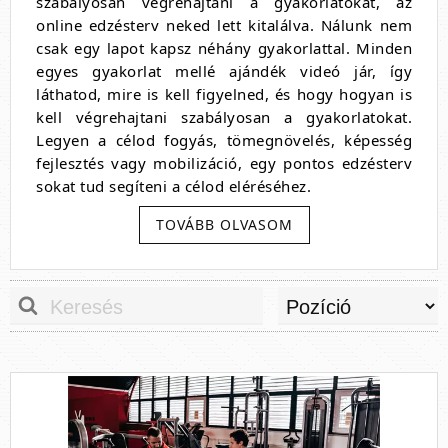
szabályosan végrehajtani a gyakorlatokat, az
online edzésterv neked lett kitalálva. Nálunk nem
csak egy lapot kapsz néhány gyakorlattal. Minden
egyes gyakorlat mellé ajándék videó jár, így
láthatod, mire is kell figyelned, és hogy hogyan is
kell végrehajtani szabályosan a gyakorlatokat.
Legyen a célod fogyás, tömegnövelés, képesség
fejlesztés vagy mobilizáció, egy pontos edzésterv
sokat tud segíteni a célod eléréséhez.
És ki állítja össze az edzésterveket? Egy rövid
TOVÁBB OLVASOM
bemutató:
Sziasztok!
Mikl Tamás vagyok, okleveles személyi edző.