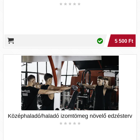
5 500 Ft
Középhaladó/haladó izomtömeg növelő edzésterv