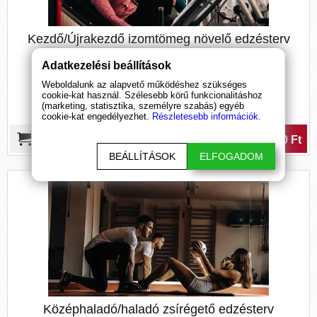
elsajátíthatják azt. A videók erre kiváló megoldást
kínálnak. Személy szerint 3-4 hetente ajánlanék új
Kezdő/Újrakezdő izomtömeg növelő edzésterv
edzéstervet, amely nem feltétlen jelenti az egész
edzésterv lecserélését, inkább csak néhány
Adatkezelési beállítások
gyakorlatot érint. Ennek köszönhetően
Weboldalunk az alapvető működéshez szükséges
cookie-kat használ. Szélesebb körű funkcionalitáshoz
elkerülhetjük, hogy testünk hozzászokjon a
(marketing, statisztika, személyre szabás) egyéb
monoton terheléshez, meggyorsítva ezzel a
cookie-kat engedélyezhet.
Részletesebb információk.
fejlődésünket.
5 500 Ft
BEÁLLÍTÁSOK
ELFOGADOM
Középhaladó/haladó zsírégető edzésterv