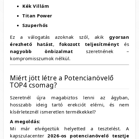
Kék Villám
Titan Power
Szuperhős
Ez a válogatás azoknak szól, akik
gyorsan
érezhető hatást
,
fokozott teljesítményt
és
nagyobb önbizalmat
szeretnének –
kompromisszumok nélkül.
Miért jött létre a Potencianövelő
TOP4 csomag?
Szeretnél újra magabiztos lenni az ágyban,
hosszabb ideig tartó erekciót elérni, és nem
kísérleteznél ismeretlen termékekkel?
A megoldás:
Mi már elvégeztük helyetted a tesztelést. A
kapszulacenter
2026-os potencianövelő tesztje