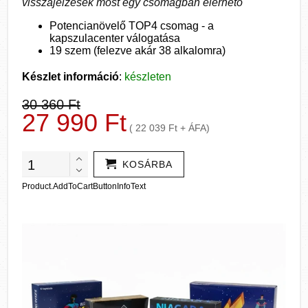
visszajelzések most egy csomagban elérhető
Potencianövelő TOP4 csomag - a
kapszulacenter válogatása
19 szem (felezve akár 38 alkalomra)
Készlet információ
:
készleten
30 360 Ft
27 990 Ft
( 22 039 Ft + ÁFA)
KOSÁRBA
Product.AddToCartButtonInfoText