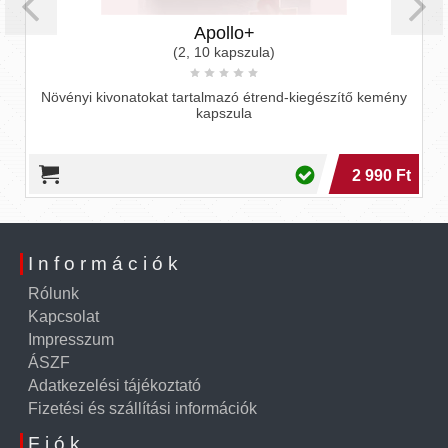
Apollo+
(2, 10 kapszula)
Növényi kivonatokat tartalmazó étrend-kiegészítő kemény
kapszula
2 990 Ft
Információk
Rólunk
Kapcsolat
Impresszum
ÁSZF
Adatkezelési tájékoztató
Fizetési és szállítási információk
Fiók