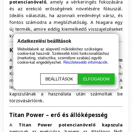
potencianövelő
, amely a vérkeringés fokozására
és az erekció erősségének növelésére fókuszál.
Ideális választás, ha azonnali eredményt vársz, és
fontos számodra a megbízhatóság. A Niagara egy
új termék, amire eddig kiemelkedő visszajelzéseket
kaptunk.
Adatkezelési beállítások
Kék Villám potencianövelő
Weboldalunk az alapvető működéshez szükséges
cookie-kat használ. Szélesebb körű funkcionalitáshoz
(marketing, statisztika, személyre szabás) egyéb
A neve nem véletlen: a
Kék Villám
cookie-kat engedélyezhet.
Részletesebb információk.
potencianövelő
a robbanásszerűségéről ismert.
Kifejezetten ajánlott azoknak, akik alkalmi
BEÁLLÍTÁSOK
ELFOGADOM
megoldást keresnek, de nem akarnak csalódni. A
legtovább tartó eredményekről ennek a
kapszulának a használata után számoltak be
törzsvásárlóink.
Titan Power – erő és állóképesség
A
Titan Power potencianövelő kapszula
nemcsak az erekcióra, hanem az általános férfi