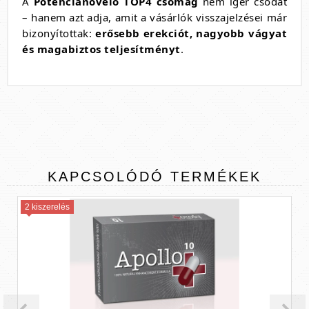
A
Potencianövelő TOP4 csomag
nem ígér csodát
– hanem azt adja, amit a vásárlók visszajelzései már
bizonyítottak:
erősebb erekciót, nagyobb vágyat
és magabiztos teljesítményt
.
KAPCSOLÓDÓ
TERMÉKEK
2 kiszerelés