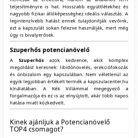
teljesítményre is hat. Hosszabb együttlétekhez és
nagyobb fizikai állóképességhez ideális választás. A
legintenzívebb hatást ennek tulajdonítják vevőink,
ezt a kapszulát sokan felezve használják, mert még
úgy is bivalyerősek.
Szuperhős potencianövelő
A
Szuperhős
azok kedvence, akik komplex
megoldást keresnek: libidónövelés, erekciófokozás
és önbizalom egy kapszulában. Nem véletlenül az
egyik legjobban értékelt termék a kapszulacenter.hu
kínálatában. A Kék Villámmal megegyező a
forgalmazója és ez is az elnyújtott, akár több napos
hatása miatt közkedvelt.
Kinek ajánljuk a Potencianövelő
TOP4 csomagot?