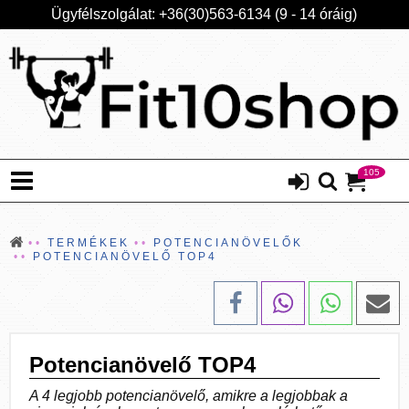
Ügyfélszolgálat: +36(30)563-6134 (9 - 14 óráig)
105
TERMÉKEK
POTENCIANÖVELŐK
POTENCIANÖVELŐ TOP4
Potencianövelő TOP4
A 4 legjobb potencianövelő, amikre a legjobbak a