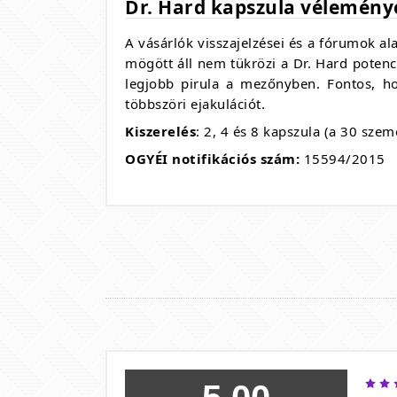
Dr. Hard kapszula vélemény
A vásárlók visszajelzései és a fórumok a
mögött áll nem tükrözi a Dr. Hard potenc
legjobb pirula a mezőnyben. Fontos, h
többszöri ejakulációt.
Kiszerelés
: 2, 4 és 8 kapszula (a 30 sze
OGYÉI notifikációs szám:
15594/2015