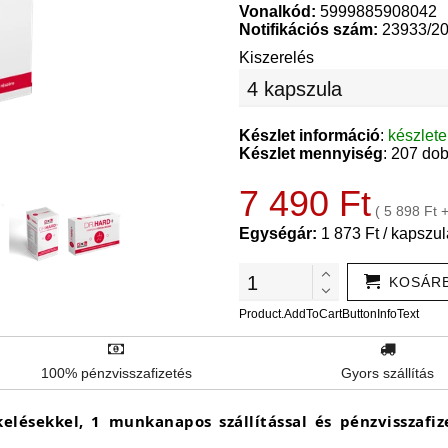
Vonalkód:
5999885908042
Notifikációs szám:
23933/2
Kiszerelés
Készlet információ
:
készlet
Készlet mennyiség
: 207 do
7 490 Ft
( 5 898 Ft 
Egységár:
1 873 Ft / kapszul
KOSÁR
Product.AddToCartButtonInfoText
100% pénzvisszafizetés
Gyors szállítás
ékelésekkel, 1 munkanapos szállítással és pénzvisszafi