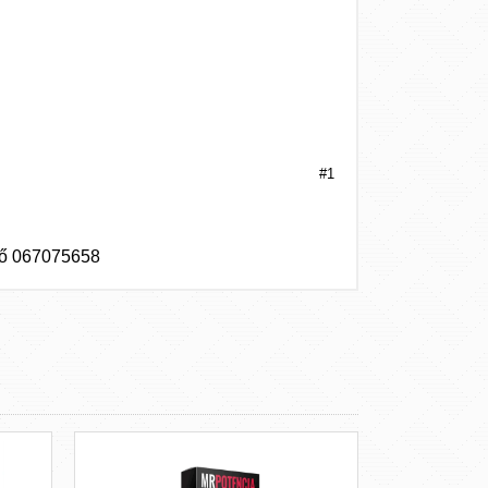
)
)
)
)
#1
ető 067075658