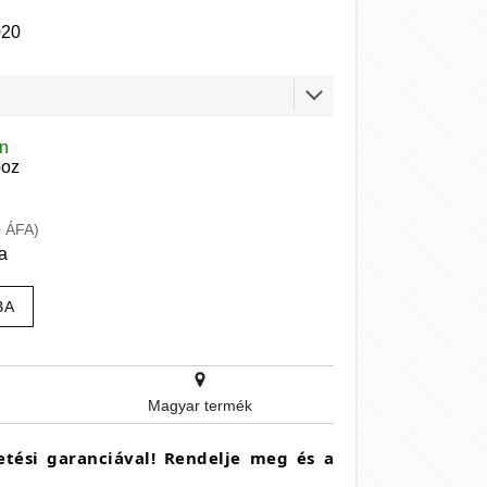
020
en
boz
+ ÁFA)
a
BA
Magyar termék
zetési garanciával! Rendelje meg és a