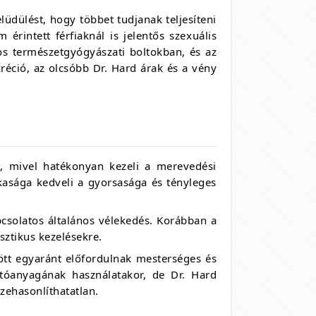
lüdülést, hogy többet tudjanak teljesíteni
rintett férfiaknál is jelentős szexuális
os természetgyógyászati boltokban, és az
éció, az olcsóbb Dr. Hard árak és a vény
ó, mivel hatékonyan kezeli a merevedési
kasága kedveli a gyorsasága és tényleges
csolatos általános vélekedés. Korábban a
sztikus kezelésekre.
zött egyaránt előfordulnak mesterséges és
tóanyagának használatakor, de Dr. Hard
zehasonlíthatatlan.