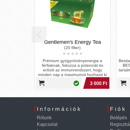
Gentlemen's Energy Tea
(20 filter)
Prémium gyógynövényenergia a
Besti
férfiaknak, fokozza a potenciát és
BES
erősíti az immunrendszert, hogy
tartal
minden nap a maximumot hozhasd ki
magadból.
3 000 Ft
Információk
Fiók
Rólunk
Belépés
Kapcsolat
Regisztrá