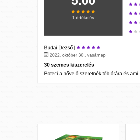
5.00
1 értékelés
Budai Dezső |
2022. október 30., vasárnap
30 szemes kiszerelés
Poteci a nővelő szeretnék tőb órára és ami