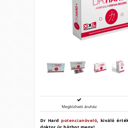
Megbízható áruház
Dr Hard
potencianövelő
, kiváló ért
doktor úr házhoz megy!