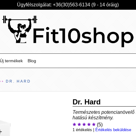
Ügyfélszolgálat: +36(30)563-6134 (9 - 14 óráig)
Új termékek
Blog
DR. HARD
Dr. Hard
Természetes potencianövelő f
hatású készítmény.
(5)
1 értékelés
|
Értékelés beküldése