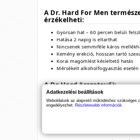
A Dr. Hard For Men természe
érzékelheti:
Gyorsan hat – 60 percen belüli fels
Hatása 2 napig is eltarthat
Nincsenek semmiféle káros mellékh
Kemény erekció, hosszan tartó szexu
Korai magömlést késleltető hatás
Mérsékelt alkoholfogyasztás esetén 
A Dr Hard összetevői:
Adatkezelési beállítások
Ginzeng (Panax Ginseng) - 100mg
Weboldalunk az alapvető működéshez szükséges coo
Barnamustár (Brassica Juncea) - 80
engedélyezhet.
Részletesebb információk.
Árpa (Hordeum Vulgare) - 60mg
Fahéj (Cinnamomum Cassia) - 40mg
Golgotavirág (Passiflora Incarnata)