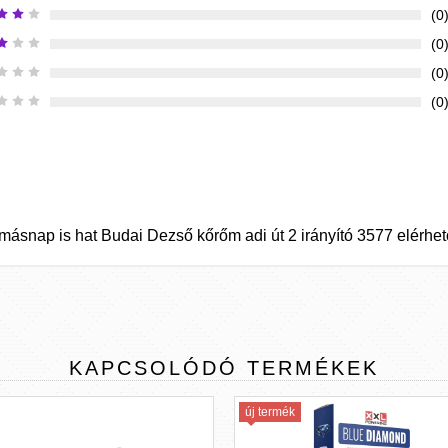
(0
(0
(0
(0
 másnap is hat Budai Dezső kőrőm adi út 2 irányító 3577 elérh
KAPCSOLÓDÓ
TERMÉKEK
új termék