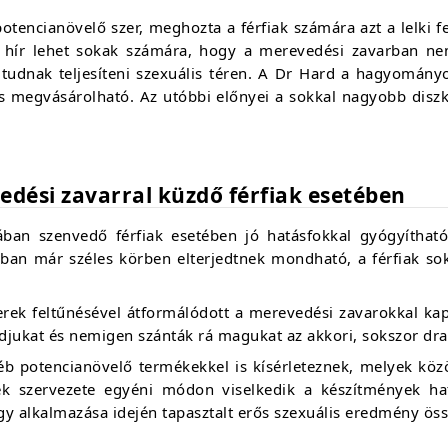
encianövelő szer, meghozta a férfiak számára azt a lelki fe
ír lehet sokak számára, hogy a merevedési zavarban nem é
 tudnak teljesíteni szexuális téren. A Dr Hard a hagyomány
 megvásárolható. Az utóbbi előnyei a sokkal nagyobb diszkr
dési zavarral küzdő férfiak esetében
ban szenvedő férfiak esetében jó hatásfokkal gyógyíthat
ban már széles körben elterjedtnek mondható, a férfiak so
rek feltűnésével átformálódott a merevedési zavarokkal kap
ndjukat és nemigen szánták rá magukat az akkori, sokszor dra
yéb potencianövelő termékekkel is kísérleteznek, melyek kö
ek szervezete egyéni módon viselkedik a készítmények ha
gy alkalmazása idején tapasztalt erős szexuális eredmény öss