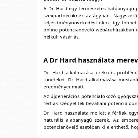
A Dr. Hard egy természetes hatóanyagú pot
szexpartnerüknek az ágyban. Nagyszerű h
teljesítménynövekedést okoz, így többet
online potencianövelő webáruházakban is
nélküli vásárlás.
A Dr Hard használata mereve
Dr. Hard alkalmazása erekciós problémá
tüneteket. Dr. Hard alkalmazása mostaná
eredményei miatt.
Az újgenerációs potenciafokozó gyógysze
férfiak szégyellték bevallani potencia go
Dr. Hard használata mellett a férfiak eg
naturális alapanyagú szerek. Az ember
potencianövelő esetében kijelenthető, ho