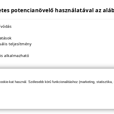
tes potencianövelő használatával az aláb
zívódás
atások
ális teljesítmény
is alkalmazható
kie-kat használ. Szélesebb körű funkcionalitáshoz (marketing, statisztika,
mg
 - 30mg