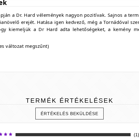
ek
lapján a Dr. Hard vélemények nagyon pozitívak. Sajnos a te
ianövelő erejét. Hatása igen kedvező, még a Tornádóval sze
ogy kiemeljük a Dr Hard adta lehetőségeket, a kemény mer
mes változat megszűnt)
TERMÉK
ÉRTÉKELÉSEK
ÉRTÉKELÉS BEKÜLDÉSE
(1