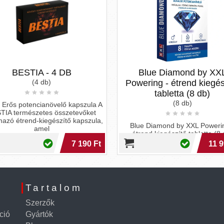
BESTIA - 4 DB
Blue Diamond by XX
(4 db)
Powering - étrend kiegés
tabletta (8 db)
(8 db)
a Erős potencianövelő kapszula A
TIA természetes összetevőket
mazó étrend-kiegészítő kapszula,
Blue Diamond by XXL Poweri
amel
étrend kiegészítő tabletta (8 
7 190 Ft
11 9
Tartalom
Szerzők
ció
Gyártók