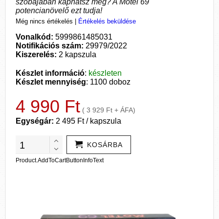
szobájában kaphatsz meg? A Motel 69
potencianövelő ezt tudja!
Még nincs értékelés
|
Értékelés beküldése
Vonalkód:
5999861485031
Notifikációs szám:
29979/2022
Kiszerelés:
2 kapszula
Készlet információ
:
készleten
Készlet mennyiség
: 1100 doboz
4 990 Ft
( 3 929 Ft + ÁFA)
Egységár:
2 495 Ft / kapszula
KOSÁRBA
Product.AddToCartButtonInfoText