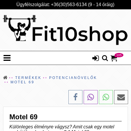
Ügyfélszolgálat: +36(30)563-6134 (9 - 14 óráig)
105
TERMÉKEK
POTENCIANÖVELŐK
MOTEL 69
Motel 69
Különleges élményre vágysz? Amit csak egy motel