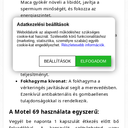
Maca gyökér növeli a libidót, javítja a
spermium minőségét, és fokozza az
energiaszintet.
Fűrész Pálma kivonat:
A fűrészpálma
Adatkezelési beállítások
kivonat segít egyensúlyban tartani a
Weboldalunk az alapvető működéshez szükséges
hormonokat, ezáltal javítva a merevedést és a
cookie-kat használ. Szélesebb körű funkcionalitáshoz
(marketing, statisztika, személyre szabás) egyéb
szexuális vágyat.
cookie-kat engedélyezhet.
Részletesebb információk.
Szibériai Ginseng kivonat:
A szibériai
ginseng adaptogén hatással bír, ami azt
jelenti, hogy segít a szervezetnek a stressz
BEÁLLÍTÁSOK
ELFOGADOM
elleni küzdelemben, és javítja a fizikai
teljesítményt.
Fokhagyma kivonat:
A fokhagyma a
vérkeringés javításával segít a merevedésben.
Ezenkívül antibakteriális és gombaellenes
tulajdonságokkal is rendelkezik.
A Motel 69 használata egyszerű:
Vegyél be naponta 1 kapszulát étkezés előtt bő
folyadékkal.
A kapszulát szétrághatod vagy