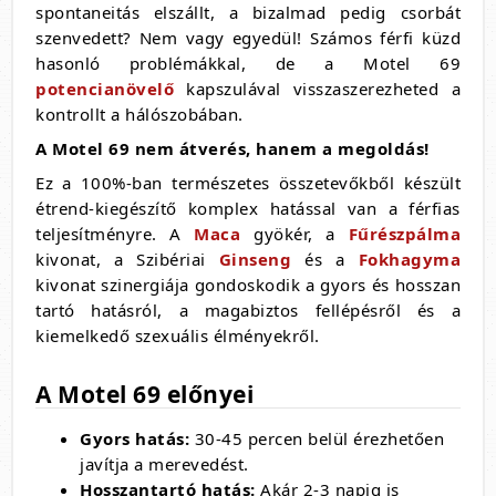
spontaneitás elszállt,
a bizalmad pedig csorbát
szenvedett?
Nem vagy egyedül!
Számos férfi küzd
hasonló problémákkal,
de a Motel 69
potencianövelő
kapszulával visszaszerezheted a
kontrollt a hálószobában.
A Motel 69 nem átverés, hanem a megoldás!
Ez a 100%-ban természetes összetevőkből készült
étrend-kiegészítő komplex hatással van a férfias
teljesítményre.
A
Maca
gyökér,
a
Fűrészpálma
kivonat,
a Szibériai
Ginseng
és a
Fokhagyma
kivonat szinergiája gondoskodik a gyors és hosszan
tartó hatásról,
a magabiztos fellépésről és a
kiemelkedő szexuális élményekről.
A Motel 69 előnyei
Gyors hatás:
30-45 percen belül érezhetően
javítja a merevedést.
Hosszantartó hatás:
Akár 2-3 napig is