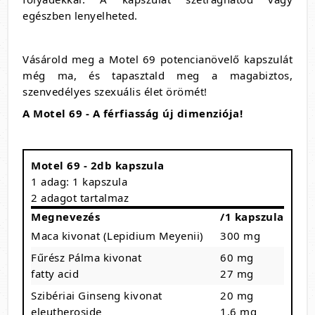
egészben lenyelheted.
Vásárold meg a Motel 69 potencianövelő kapszulát
még ma,
és tapasztald meg a magabiztos,
szenvedélyes szexuális élet örömét!
A Motel 69 - A férfiasság új dimenziója!
Motel 69 - 2db kapszula
1 adag: 1 kapszula
2 adagot tartalmaz
Megnevezés
/1 kapszula
Maca kivonat (Lepidium Meyenii)
300 mg
Fűrész Pálma kivonat
60 mg
fatty acid
27 mg
Szibériai Ginseng kivonat
20 mg
eleutheroside
1,6 mg