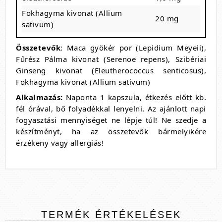
Fokhagyma kivonat (Allium
20 mg
sativum)
Összetevők
: Maca gyökér por (Lepidium Meyeii),
Fűrész Pálma kivonat (Serenoe repens), Szibériai
Ginseng kivonat (Eleutherococcus senticosus),
Fokhagyma kivonat (Allium sativum)
Alkalmazás:
Naponta 1 kapszula, étkezés előtt kb.
fél órával, bő folyadékkal lenyelni. Az ajánlott napi
fogyasztási mennyiséget ne lépje túl! Ne szedje a
készítményt, ha az összetevők bármelyikére
érzékeny vagy allergiás!
TERMÉK
ÉRTÉKELÉSEK