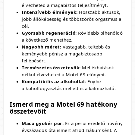
élvezheted a magabiztos teljesítményt.
Intenzívebb élmények:
Hosszabb aktusok,
jobb állóképesség és többszörös orgazmus a
cél.
Gyorsabb regeneráció:
Rövidebb pihenőidő
a következő menethez.
Nagyobb méret:
Vastagabb,
teltebb és
keményebb pénisz a magabiztosabb
fellépésért.
Természetes összetevők:
Mellékhatások
nélkül élvezheted a Motel 69 előnyeit.
Kompatibilis az alkohollal:
Enyhe
alkoholfogyasztás mellett is alkalmazható.
Ismerd meg a Motel 69 hatékony
összetevőit
Maca gyökér por:
Ez a perui eredetű növény
évszázadok óta ismert afrodiziákumként. A