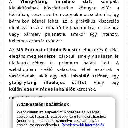
A
Ylang-Ylang inhaláló stift
kompakt
kialakításának köszönhetően könnyen elfér a
táskában, neszesszerben vagy akár a zsebben is, így
bármikor kéznél lehet. Ez a praktikus kiszerelés
ideálissá teszi a rohanó hétköznapokra, utazáshoz
vagy bármely pillanatra, amikor egy intenzív,
kellemes aromára vágysz.
Az
MR Potencia Libido Booster
elnevezés érzéki,
elegáns megjelenéssel párosul, amely vizuálisan és
illatkarakterében is prémium hatást kelt. A
webshopban kiváló választás lehet azoknak a
vásárlóknak, akik egy
női inhaláló stiftet
, egy
ylang-ylang illóolajos stiftet
vagy egy
különleges virágos inhalálót
keresnek.
Főbb jellemzők:
Adatkezelési beállítások
női inhaláló stift
Weboldalunk az alapvető működéshez szükséges
ylang-ylang olajjal
cookie-kat használ. Szélesebb körű funkcionalitáshoz
(marketing, statisztika, személyre szabás) egyéb
menthol tartalommal
cookie-kat engedélyezhet.
Részletesebb információk.