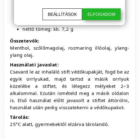
rozmaring illóolajjal és szőlőmagolajjal
virágos, egzotikus, karakteres illatvilág
praktikus, könnyen hordozható kiszerelés
BEÁLLÍTÁSOK
ELFOGADOM
egyszerű használat a mindennapokban
nettó tömeg: kb. 7,2 g
Összetevők:
Menthol, szőlőmagolaj, rozmaring illóolaj, ylang-
ylang olaj.
Használati javaslat:
Csavard le az inhaláló stift védőkupakját, fogd be az
egyik orrlyukad, majd tartsd a másik orrlyuk
közelébe a stiftet, és lélegezz mélyeket 2–3
alkalommal. Ezután ismételd meg a másik oldalon
is. Első használat előtt javasolt a stiftet áttörölni,
használat után pedig visszatekerni a védőkupakot.
Tárolás:
25°C alatt, gyermekektől elzárva tárolandó.