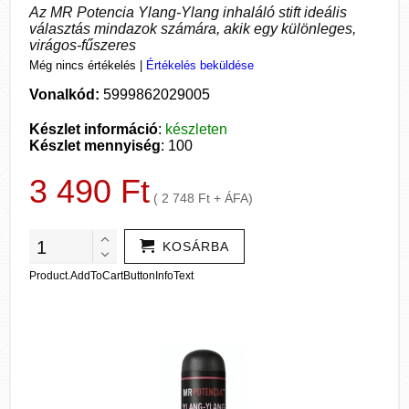
Az MR Potencia Ylang-Ylang inhaláló stift ideális
választás mindazok számára, akik egy különleges,
virágos-fűszeres
Még nincs értékelés
|
Értékelés beküldése
Vonalkód:
5999862029005
Készlet információ
:
készleten
Készlet mennyiség
: 100
3 490 Ft
( 2 748 Ft + ÁFA)
KOSÁRBA
Product.AddToCartButtonInfoText