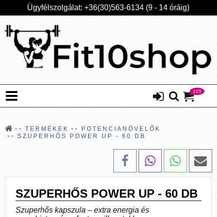
Ügyfélszolgálat: +36(30)563-6134 (9 - 14 óráig)
105
TERMÉKEK
POTENCIANÖVELŐK
SZUPERHŐS POWER UP - 60 DB
SZUPERHŐS POWER UP - 60 DB
Szuperhős kapszula – extra energia és