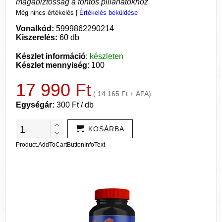
magabiztosság a fontos pillanatokhoz
Még nincs értékelés
|
Értékelés beküldése
Vonalkód:
5999862290214
Kiszerelés:
60 db
Készlet információ
:
készleten
Készlet mennyiség
: 100
17 990 Ft
( 14 165 Ft + ÁFA)
Egységár:
300 Ft / db
KOSÁRBA
Product.AddToCartButtonInfoText