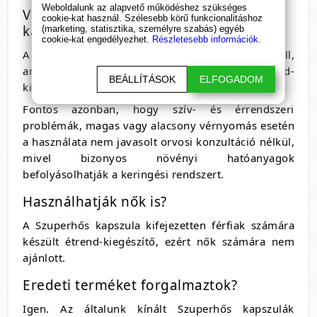
Weboldalunk az alapvető működéshez szükséges
Van mellékhatása a Szuperhős
cookie-kat használ. Szélesebb körű funkcionalitáshoz
kapszulának?
(marketing, statisztika, személyre szabás) egyéb
cookie-kat engedélyezhet.
Részletesebb információk.
A készítmény természetes összetevőkből áll,
amelyeket hosszú ideje alkalmaznak étrend-
BEÁLLÍTÁSOK
ELFOGADOM
kiegészítőkben. A termék általában jól tolerálható.
Fontos azonban, hogy szív- és érrendszeri
problémák, magas vagy alacsony vérnyomás esetén
a használata nem javasolt orvosi konzultáció nélkül,
mivel bizonyos növényi hatóanyagok
befolyásolhatják a keringési rendszert.
Használhatják nők is?
A Szuperhős kapszula kifejezetten férfiak számára
készült étrend-kiegészítő, ezért nők számára nem
ajánlott.
Eredeti terméket forgalmaztok?
Igen. Az általunk kínált Szuperhős kapszulák