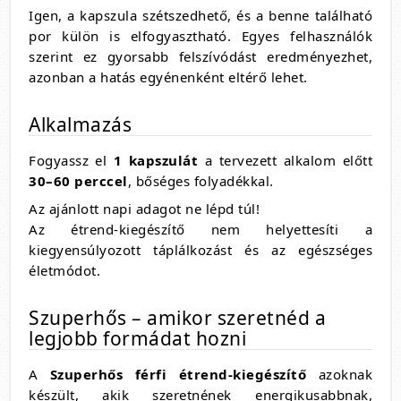
Igen, a kapszula szétszedhető, és a benne található
por külön is elfogyasztható. Egyes felhasználók
szerint ez gyorsabb felszívódást eredményezhet,
azonban a hatás egyénenként eltérő lehet.
Alkalmazás
Fogyassz el
1 kapszulát
a tervezett alkalom előtt
30–60 perccel
, bőséges folyadékkal.
Az ajánlott napi adagot ne lépd túl!
Az étrend-kiegészítő nem helyettesíti a
kiegyensúlyozott táplálkozást és az egészséges
életmódot.
Szuperhős – amikor szeretnéd a
legjobb formádat hozni
A
Szuperhős férfi étrend-kiegészítő
azoknak
készült, akik szeretnének energikusabbnak,