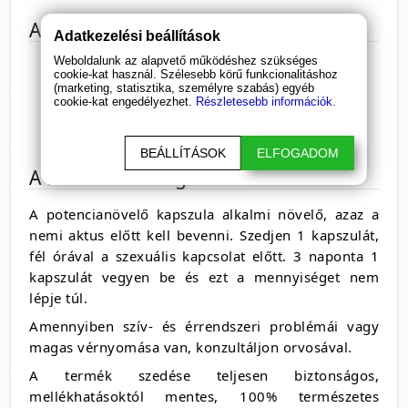
A Machooh összetétele
Adatkezelési beállítások
Weboldalunk az alapvető működéshez szükséges
Maca (Lepidum Meyenil) - 310 mg
cookie-kat használ. Szélesebb körű funkcionalitáshoz
Gotu Kola (Centella Asiatica) - 60 mg
(marketing, statisztika, személyre szabás) egyéb
cookie-kat engedélyezhet.
Részletesebb információk.
Panax Ginzeng - 20 mg
Rhodiola Rosea (Lignum rhodium) - 10 mg
BEÁLLÍTÁSOK
ELFOGADOM
A Machooh adagolása
A potencianövelő kapszula alkalmi növelő, azaz a
nemi aktus előtt kell bevenni. Szedjen 1 kapszulát,
fél órával a szexuális kapcsolat előtt. 3 naponta 1
kapszulát vegyen be és ezt a mennyiséget nem
lépje túl.
Amennyiben szív- és érrendszeri problémái vagy
magas vérnyomása van, konzultáljon orvosával.
A termék szedése teljesen biztonságos,
mellékhatásoktól mentes, 100% természetes