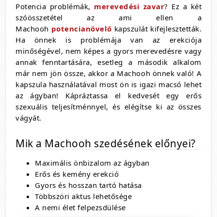
Potencia problémák,
merevedési zavar
? Ez a két
szóösszetétel az ami ellen a
Machooh
potencianövelő
kapszulát kifejlesztetták.
Ha önnek is problémája van az erekciója
minőségével, nem képes a gyors merevedésre vagy
annak fenntartására, esetleg a második alkalom
már nem jön össze, akkor a Machooh önnek való! A
kapszula használatával most ön is igazi macsó lehet
az ágyban! Kápráztassa el kedvesét egy erős
szexuális teljesítménnyel, és elégítse ki az összes
vágyát.
Mik a Machooh szedésének előnyei?
Maximális önbizalom az ágyban
Erős és kemény erekció
Gyors és hosszan tartó hatása
Többszöri aktus lehetősége
A nemi élet felpezsdülése