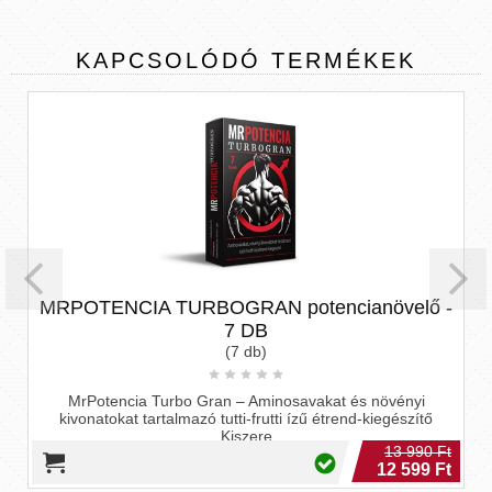
KAPCSOLÓDÓ
TERMÉKEK
MRPOTENCIA TURBOGRAN potencianövelő -
7 DB
(7 db)
MrPotencia Turbo Gran – Aminosavakat és növényi
kivonatokat tartalmazó tutti-frutti ízű étrend-kiegészítő
Kiszere
13 990 Ft
12 599 Ft