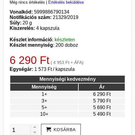
Még nincs értékelés
|
Értékelés beküldése
Vonalkód:
5999886790134
Notifikációs szám:
21329/2019
Súly:
20 g
Kiszerelés:
4 kapszula
Készlet információ
:
készleten
Készlet mennyiség
: 200 doboz
6 290 Ft
( 4 953 Ft + ÁFA)
Egységár:
1 573 Ft / kapszula
Mennyiségi kedvezmény
Mennyiség
Ár
1+
6 290 Ft
3+
5 790 Ft
5+
5 690 Ft
10+
5 490 Ft
KOSÁRBA