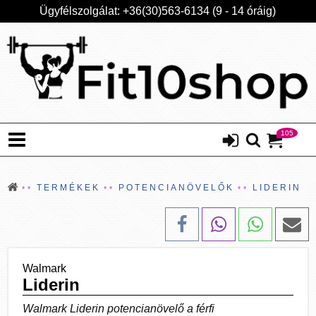
Ügyfélszolgálat: +36(30)563-6134 (9 - 14 óráig)
105
TERMÉKEK
POTENCIANÖVELŐK
LIDERIN
Walmark
Liderin
Walmark Liderin potencianövelő a férfi