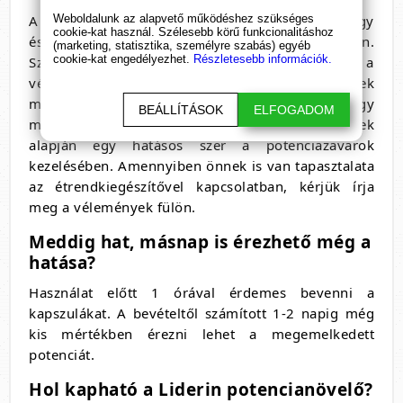
Weboldalunk az alapvető működéshez szükséges
A potencianövelő fórumok tapasztalatai alapján egy
cookie-kat használ. Szélesebb körű funkcionalitáshoz
ésszerű döntés lehet a merevedési zavarok eretén.
(marketing, statisztika, személyre szabás) egyéb
cookie-kat engedélyezhet.
Részletesebb információk.
Számos készítmény létezik a piacon, melyek közül a
vélemények megoszlanak, hiszen mindenkinek
máshogy reagál a szervezete a hatóanyagokra, így
BEÁLLÍTÁSOK
ELFOGADOM
mindenkinek más válik be. A fórum bejegyzések
alapján egy hatásos szer a potenciazavarok
kezelésében. Amennyiben önnek is van tapasztalata
az étrendkiegészítővel kapcsolatban, kérjük írja
meg a vélemények fülön.
Meddig hat, másnap is érezhető még a
hatása?
Használat előtt 1 órával érdemes bevenni a
kapszulákat. A bevételtől számított 1-2 napig még
kis mértékben érezni lehet a megemelkedett
potenciát.
Hol kapható a Liderin potencianövelő?