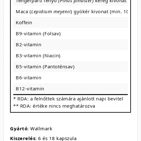
Tengerparti fenyő
(Pinus pinaster)
kéreg kivonat
Maca (
Lepidium meyenii
) gyökér kivonat (min. 10:1)
Koffein
B9-vitamin (Folsav)
B2-vitamin
B3-vitamin (Niacin)
B5-vitamin (Pantoténsav)
B6-vitamin
B12-vitamin
* RDA: a felnőttek számára ajánlott napi bevitel
** RDA: értéke nincs meghatározva
Gyártó
: Wallmark
Kiszerelés
: 6 és 18 kapszula