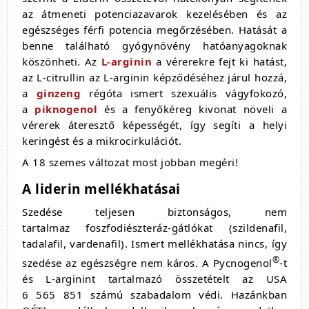
az átmeneti potenciazavarok kezelésében és az
egészséges férfi potencia megőrzésében. Hatását a
benne található gyógynövény hatóanyagoknak
köszönheti. Az
L-arginin
a vérerekre fejt ki hatást,
az L-citrullin az L-arginin képződéséhez járul hozzá,
a
ginzeng
régóta ismert szexuális vágyfokozó,
a
piknogenol
és a fenyőkéreg kivonat növeli a
vérerek áteresztő képességét, így segíti a helyi
keringést és a mikrocirkulációt.
A 18 szemes változat most jobban megéri!
A liderin mellékhatásai
Szedése teljesen biztonságos, nem
tartalmaz foszfodiészteráz-gátlókat (szildenafil,
tadalafil, vardenafil). Ismert mellékhatása nincs, így
®
szedése az egészségre nem káros. A Pycnogenol
-t
és L-arginint tartalmazó összetételt az USA
6 565 851 számú szabadalom védi. Hazánkban