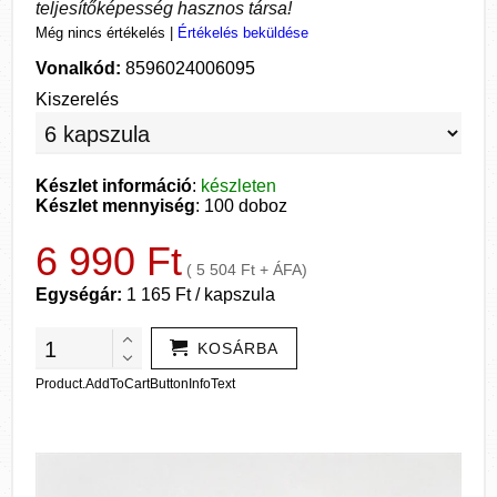
teljesítőképesség hasznos társa!
Még nincs értékelés
|
Értékelés beküldése
Vonalkód:
8596024006095
Kiszerelés
Készlet információ
:
készleten
Készlet mennyiség
: 100 doboz
6 990 Ft
( 5 504 Ft + ÁFA)
Egységár:
1 165 Ft / kapszula
KOSÁRBA
Product.AddToCartButtonInfoText