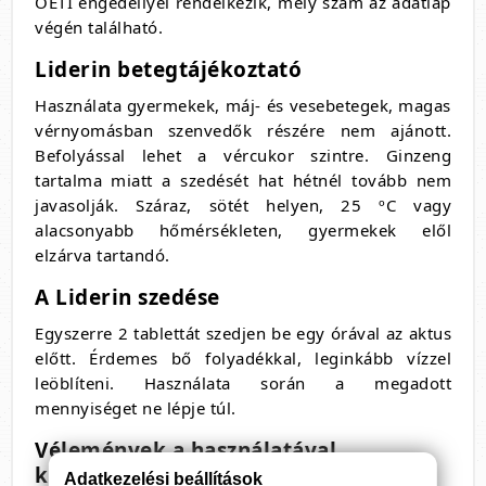
OÉTI engedéllyel rendelkezik, mely szám az adatlap
végén található.
Liderin betegtájékoztató
Használata gyermekek, máj- és vesebetegek, magas
vérnyomásban szenvedők részére nem ajánott.
Befolyással lehet a vércukor szintre. Ginzeng
tartalma miatt a szedését hat hétnél tovább nem
javasolják. Száraz, sötét helyen, 25 ºC vagy
alacsonyabb hőmérsékleten, gyermekek elől
elzárva tartandó.
A Liderin szedése
Egyszerre 2 tablettát szedjen be egy órával az aktus
előtt. Érdemes bő folyadékkal, leginkább vízzel
leöblíteni. Használata során a megadott
mennyiséget ne lépje túl.
Vélemények a használatával
kapcsolatban
Adatkezelési beállítások