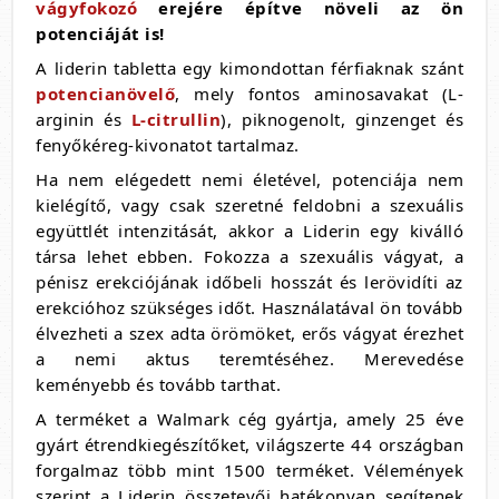
vágyfokozó
erejére építve növeli az ön
potenciáját is!
A liderin tabletta egy kimondottan férfiaknak szánt
potencianövelő
, mely fontos aminosavakat (L-
arginin és
L-citrullin
), piknogenolt, ginzenget és
fenyőkéreg-kivonatot tartalmaz.
Ha nem elégedett nemi életével, potenciája nem
kielégítő, vagy csak szeretné feldobni a szexuális
együttlét intenzitását, akkor a Liderin egy kiválló
társa lehet ebben. Fokozza a szexuális vágyat, a
pénisz erekciójának időbeli hosszát és lerövidíti az
erekcióhoz szükséges időt. Használatával ön tovább
élvezheti a szex adta örömöket, erős vágyat érezhet
a nemi aktus teremtéséhez. Merevedése
keményebb és tovább tarthat.
A terméket a Walmark cég gyártja, amely 25 éve
gyárt étrendkiegészítőket, világszerte 44 országban
forgalmaz több mint 1500 terméket. Vélemények
szerint a Liderin összetevői hatékonyan segítenek