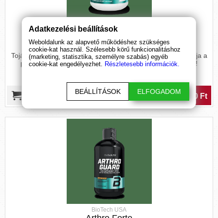
BioTech USA
Adatkezelési beállítások
Eggshell membrane kapszula
Weboldalunk az alapvető működéshez szükséges
cookie-kat használ. Szélesebb körű funkcionalitáshoz
Tojáshéj membrán por kollagénnel és C-vitaminnal, támogatja a
(marketing, statisztika, személyre szabás) egyéb
porcok egészségét, aktív életmódhoz tökéletes választás!
cookie-kat engedélyezhet.
Részletesebb információk.
BEÁLLÍTÁSOK
ELFOGADOM
9 990 Ft
BioTech USA