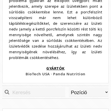
probléma gyakran az elkopott üvegporc miatt
jelentkezik, amely szerepe az ízületekben pont a
súrlódás csökkentése lenne. Ezt a porcfelszínt
visszaépíteni már nem lehet különböző
táplálékkiegészítőkkel, de szerencsére az ízületi
nedv (amely a kettő porcfelszín közötti rést tölti ki)
mennyisége növelhető, amelynek szintén nagy
jelentősége van a súrlódás csökkentésében. Az
ízületvédők szedése hozzájárulhat az ízületi nedv
mennyiségének növeléséhez, így az ízületi
problémák csökkentéséhez.
GYÁRTÓK
BioTech USA
·
Panda Nutrition