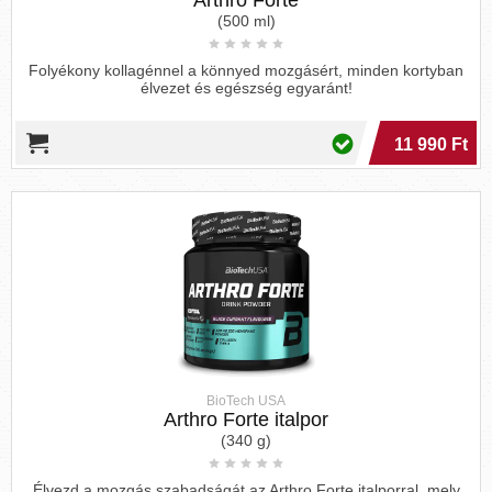
Arthro Forte
(500 ml)
Folyékony kollagénnel a könnyed mozgásért, minden kortyban
élvezet és egészség egyaránt!
11 990 Ft
BioTech USA
Arthro Forte italpor
(340 g)
Élvezd a mozgás szabadságát az Arthro Forte italporral, mely