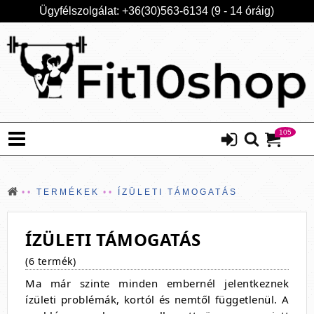
Ügyfélszolgálat: +36(30)563-6134 (9 - 14 óráig)
105
TERMÉKEK
ÍZÜLETI TÁMOGATÁS
ÍZÜLETI TÁMOGATÁS
(6 termék)
Ma már szinte minden embernél jelentkeznek
ízületi problémák, kortól és nemtől függetlenül. A