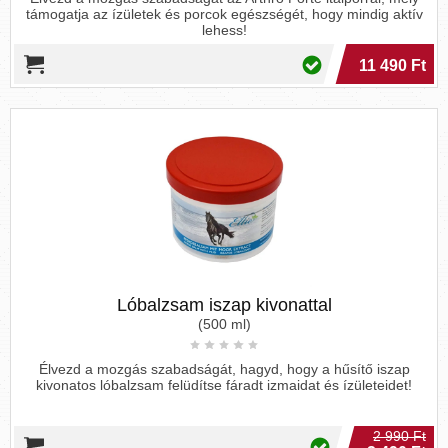
támogatja az ízületek és porcok egészségét, hogy mindig aktív
lehess!
11 490 Ft
Lóbalzsam iszap kivonattal
(500 ml)
Élvezd a mozgás szabadságát, hagyd, hogy a hűsítő iszap
kivonatos lóbalzsam felüdítse fáradt izmaidat és ízületeidet!
2 990 Ft