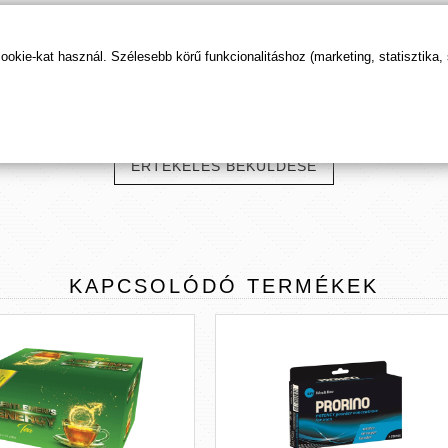
kie-kat használ. Szélesebb körű funkcionalitáshoz (marketing, statisztika,
TERMÉK
ÉRTÉKELÉSEK
ÉRTÉKELÉS BEKÜLDÉSE
KAPCSOLÓDÓ
TERMÉKEK
blue diamond he