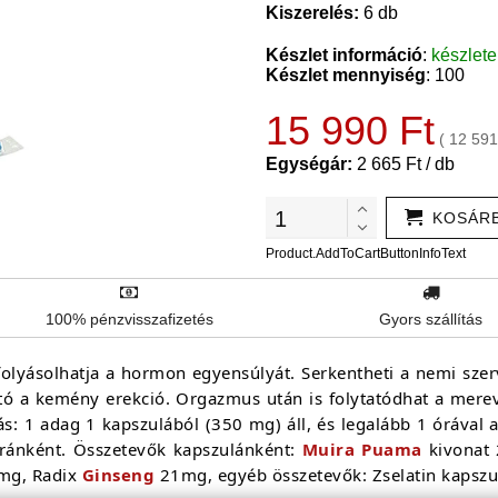
Kiszerelés:
6 db
Készlet információ
:
készlet
Készlet mennyiség
: 100
15 990 Ft
( 12 591
Egységár:
2 665 Ft / db
KOSÁR
Product.AddToCartButtonInfoText
100% pénzvisszafizetés
Gyors szállítás
folyásolhatja a hormon egyensúlyát. Serkentheti a nemi szer
ató a kemény erekció. Orgazmus után is folytatódhat a mere
s: 1 adag 1 kapszulából (350 mg) áll, és legalább 1 órával a
ránként. Összetevők kapszulánként:
Muira Puama
kivonat
g, Radix
Ginseng
21mg, egyéb összetevők: Zselatin kapszu