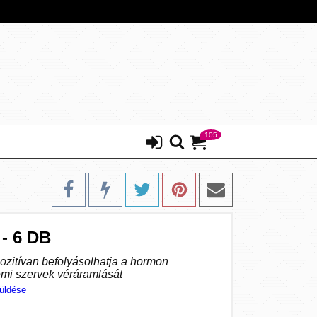
105
- 6 DB
ozitívan befolyásolhatja a hormon
emi szervek véráramlását
üldése