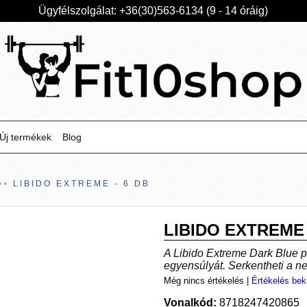
Ügyfélszolgálat: +36(30)563-6134 (9 - 14 óráig)
Új termékek
Blog
LIBIDO EXTREME - 6 DB
LIBIDO EXTREME 
A Libido Extreme Dark Blue p
egyensúlyát. Serkentheti a n
Még nincs értékelés
|
Értékelés bek
Vonalkód:
8718247420865