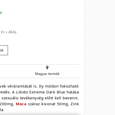
en
 Ft + ÁFA)
BA
Magyar termék
vek véráramlását is. Ily módon fokozható
vedés. A Libido Extreme Dark Blue hatása
 szexuális tevékenység előtt kell bevenni.
 200mg,
Maca
száraz kivonat 50mg, Zink
la