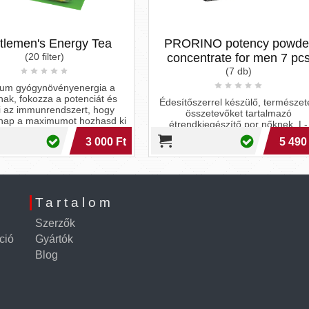
ea
PRORINO potency powder
Re
concentrate for men 7 pcs
(2,
(7 db)
a a
A Red Diamon
t és
kiemelkedő 
Édesítőszerrel készülő, természetes
ogy
munkana
összetevőket tartalmazó
sd ki
étrendkiegészítő por nőknek, L-
argininnel, mely előnyös...
00 Ft
5 490 Ft
Tartalom
Szerzők
ció
Gyártók
Blog