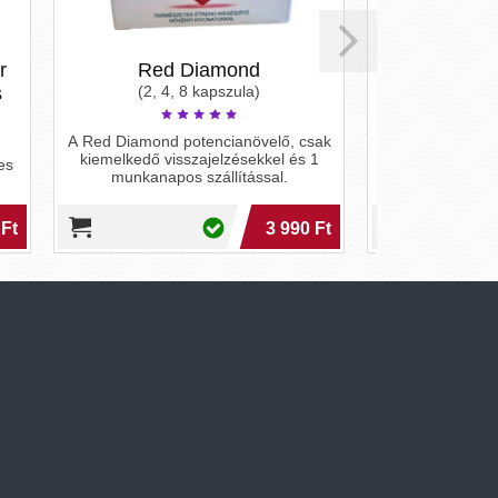
d Diamond
Tornado
 4, 8 kapszula)
(2 kapszula)
d potencianövelő, csak
Tornado az elsöprő hatású
visszajelzésekkel és 1
potencianövelő kapszula, hogy
pos szállítással.
szexuális vágya maximális legyen!
3 990 Ft
5 280 Ft