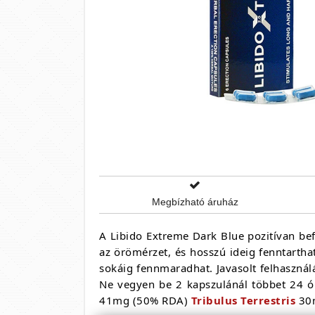
Megbízható áruház
A Libido Extreme Dark Blue pozitívan be
az örömérzet, és hosszú ideig fenntarth
sokáig fennmaradhat. Javasolt felhasználá
Ne vegyen be 2 kapszulánál többet 24 ó
41mg (50% RDA)
Tribulus Terrestris
30m