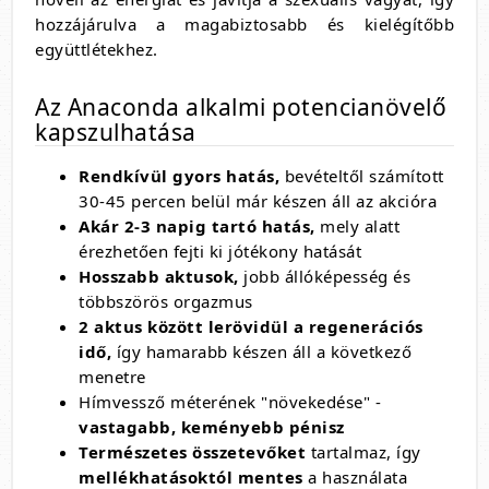
hozzájárulva a magabiztosabb és kielégítőbb
együttlétekhez.
Az Anaconda alkalmi potencianövelő
kapszulhatása
Rendkívül gyors hatás,
bevételtől számított
30-45 percen belül már készen áll az akcióra
Akár 2-3 napig tartó hatás,
mely alatt
érezhetően fejti ki jótékony hatását
Hosszabb aktusok,
jobb állóképesség és
többszörös orgazmus
2 aktus között lerövidül a regenerációs
idő,
így hamarabb készen áll a következő
menetre
Hímvessző méterének "növekedése" -
vastagabb, keményebb pénisz
Természetes összetevőket
tartalmaz, így
mellékhatásoktól mentes
a használata