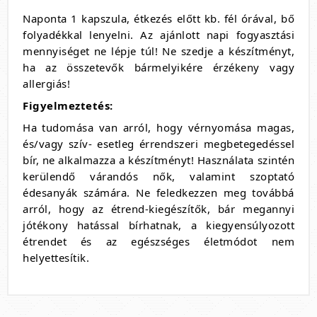
Naponta 1 kapszula, étkezés előtt kb. fél órával, bő
folyadékkal lenyelni. Az ajánlott napi fogyasztási
mennyiséget ne lépje túl! Ne szedje a készítményt,
ha az összetevők bármelyikére érzékeny vagy
allergiás!
Figyelmeztetés:
Ha tudomása van arról, hogy vérnyomása magas,
és/vagy szív- esetleg érrendszeri megbetegedéssel
bír, ne alkalmazza a készítményt! Használata szintén
kerülendő várandós nők, valamint szoptató
édesanyák számára. Ne feledkezzen meg továbbá
arról, hogy az étrend-kiegészítők, bár megannyi
jótékony hatással bírhatnak, a kiegyensúlyozott
étrendet és az egészséges életmódot nem
helyettesítik.