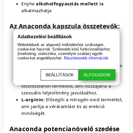
Enyhe
alkoholfogyasztás mellett is
alkalmazhatja
Az Anaconda kapszula összetevők:
Adatkezelési beállítások
Maca gyökér kivonat:
Növeli az
állóképességet és a szexuális vágyat.
Weboldalunk az alapvető működéshez szükséges
cookie-kat használ. Szélesebb körű funkcionalitáshoz
Ginzeng kivonat:
Javítja a vérkeringést és
(marketing, statisztika, személyre szabás) egyéb
növeli az energiaszintet.
cookie-kat engedélyezhet.
Részletesebb információk.
Fűrészpálma kivonat:
Támogatja a prosztata
egészségét és a hormonális egyensúlyt.
BEÁLLÍTÁSOK
ELFOGADOM
Tribulus Terrestris kivonat:
Fokozza a
tesztoszteron termelést, ami hozzájárul a
szexuális teljesítmény javulásához.
L-arginin:
Elősegíti a nitrogén-oxid termelést,
ami javítja a véráramlást és az erekció
minőségét.
Anaconda potencianövelő szedése