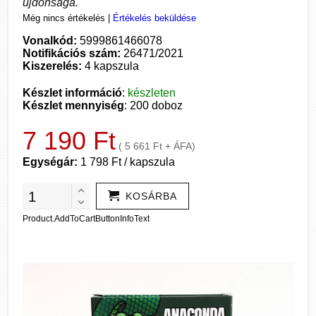
újdonsága.
Még nincs értékelés
|
Értékelés beküldése
Vonalkód:
5999861466078
Notifikációs szám:
26471/2021
Kiszerelés:
4 kapszula
Készlet információ
:
készleten
Készlet mennyiség
: 200 doboz
7 190 Ft
( 5 661 Ft + ÁFA)
Egységár:
1 798 Ft / kapszula
KOSÁRBA
Product.AddToCartButtonInfoText