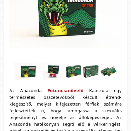
Az Anaconda
Potencianövelő
Kapszula egy
természetes összetevőkből készült étrend-
kiegészítő, melyet kifejezetten férfiak számára
fejlesztettek ki, hogy támogassa a szexuális
teljesítményt és növelje az állóképességet. Az
Anaconda hatékonyan segíti elő a vérkeringést,
növeli az energiát és javítja a szexuális vágyat, így