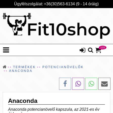
Ügyfélszolgálat: +36(30)563-6134 (9 - 14 óráig)
105
TERMÉKEK
POTENCIANÖVELŐK
ANACONDA
Anaconda
Anaconda potencianövelő kapszula, az 2021-es év