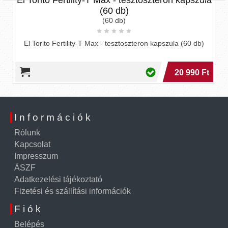
Torito Fertility-T Max - tesztoszteron kapszula
(60 db)
(60 db)
Tornado
 Torito Fertility-T Max - tesztoszteron kapszula (60 db)
20 990 Ft
Információk
Rólunk
Kapcsolat
Impresszum
ÁSZF
Adatkezelési tájékoztató
Fizetési és szállítási információk
Fiók
Belépés