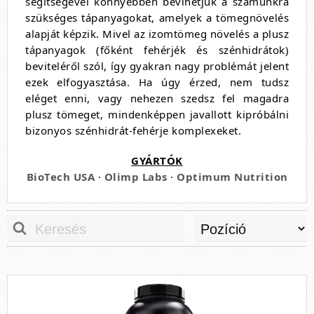
segítségével könnyebben bevihetjük a számunkra
szükséges tápanyagokat, amelyek a tömegnövelés
alapját képzik. Mivel az izomtömeg növelés a plusz
tápanyagok (főként fehérjék és szénhidrátok)
beviteléről szól, így gyakran nagy problémát jelent
ezek elfogyasztása. Ha úgy érzed, nem tudsz
eléget enni, vagy nehezen szedsz fel magadra
plusz tömeget, mindenképpen javallott kipróbálni
bizonyos szénhidrát-fehérje komplexeket.
GYÁRTÓK
BioTech USA
·
Olimp Labs
·
Optimum Nutrition