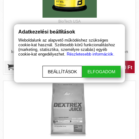
BioTech USA
After gyógynövényes tea
Adatkezelési beállítások
(420 g)
Weboldalunk az alapvető működéshez szükséges
cookie-kat használ. Szélesebb körű funkcionalitáshoz
Az After segíti az izomfejlődést és gyors regenerálódást
(marketing, statisztika, személyre szabás) egyéb
kreatinnal, aminosavakkal, hogy energiád mindig a csúcson
cookie-kat engedélyezhet.
Részletesebb információk.
legyen!
6 190 Ft
BEÁLLÍTÁSOK
ELFOGADOM