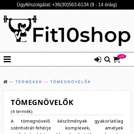
Ügyfélszolgálat: +36(30)563-6134 (9 - 14 óráig)
105
TERMÉKEK
TÖMEGNÖVELŐK
TÖMEGNÖVELŐK
(4 termék)
A tömegnövelő készítmények gyakorlatilag
szénhidrát-fehérje komplexek, amelyek