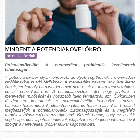
MINDENT A POTENCIANÖVELŐKRŐL
potencianövelők
Potencianövelők: A merevedési problémák kezelésének
lehetőségei
A potencianövelők olyan termékek, amelyek segíthetnek a merevedési
problémákkal küzdő férfiaknak. A merevedési zavarok sok férfi életét
érintik, és komoly hatással lehetnek nem csak az intim kapcsolatokra,
de az önbizalomra is. A potencianövelők célja, hogy javítsák a
merevedés minőségét és hosszabb ideig fenntartsák azt. Cikkünkben
részletesen bemutatjuk a potencianövelők különböző típusait,
hatásmechanizmusukat, elérhetőségüket és felhasználásukat. Emellett
megbeszéljük a potencianövelők biztonságosságát és a megfelelő
termék kiválasztásának szempontjait. Bízunk benne, hogy ez a cikk
segít eligazodni a potencianövelők világában és elegendő információval
szolgál a merevedési problémákkal kapcsolatban.