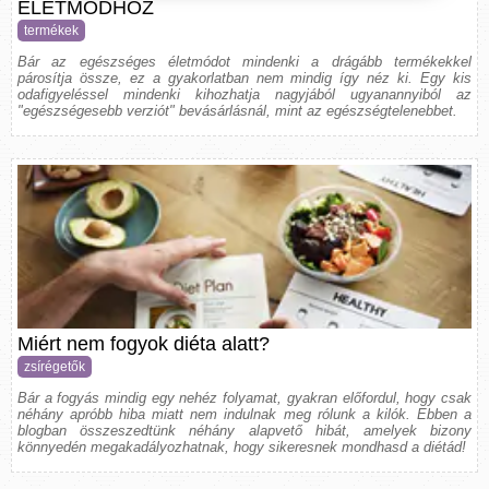
ÉLETMÓDHOZ
termékek
Bár az egészséges életmódot mindenki a drágább termékekkel
párosítja össze, ez a gyakorlatban nem mindig így néz ki. Egy kis
odafigyeléssel mindenki kihozhatja nagyjából ugyanannyiból az
"egészségesebb verziót" bevásárlásnál, mint az egészségtelenebbet.
Miért nem fogyok diéta alatt?
zsírégetők
Bár a fogyás mindig egy nehéz folyamat, gyakran előfordul, hogy csak
néhány apróbb hiba miatt nem indulnak meg rólunk a kilók. Ebben a
blogban összeszedtünk néhány alapvető hibát, amelyek bizony
könnyedén megakadályozhatnak, hogy sikeresnek mondhasd a diétád!