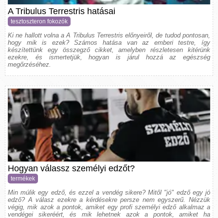
A Tribulus Terrestris hatásai
tesztoszteron fokozók
Ki ne hallott volna a A Tribulus Terrestris előnyeiről, de tudod pontosan,
hogy mik is ezek? Számos hatása van az emberi testre, így
készítettünk egy összegző cikket, amelyben részletesen kitérünk
ezekre, és ismertetjük, hogyan is járul hozzá az egészség
megőrzéséhez.
Hogyan válassz személyi edzőt?
termékek
Min múlik egy edző, és ezzel a vendég sikere? Mitől "jó" edző egy jó
edző? A válasz ezekre a kérdésekre persze nem egyszerű. Nézzük
végig, mik azok a pontok, amiket egy profi személyi edző alkalmaz a
vendégei sikeréért, és mik lehetnek azok a pontok, amiket ha