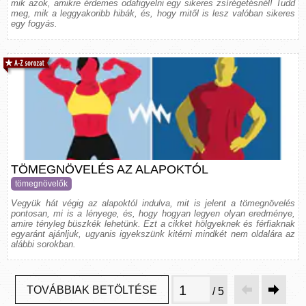
mik azok, amikre érdemes odafigyelni egy sikeres zsírégetésnél! Tudd
meg, mik a leggyakoribb hibák, és, hogy mitől is lesz valóban sikeres
egy fogyás.
TÖMEGNÖVELÉS AZ ALAPOKTÓL
tömegnövelők
Vegyük hát végig az alapoktól indulva, mit is jelent a tömegnövelés
pontosan, mi is a lényege, és, hogy hogyan legyen olyan eredménye,
amire tényleg büszkék lehetünk. Ezt a cikket hölgyeknek és férfiaknak
egyaránt ajánljuk, ugyanis igyekszünk kitérni mindkét nem oldalára az
alábbi sorokban.
TOVÁBBIAK BETÖLTÉSE
/ 5