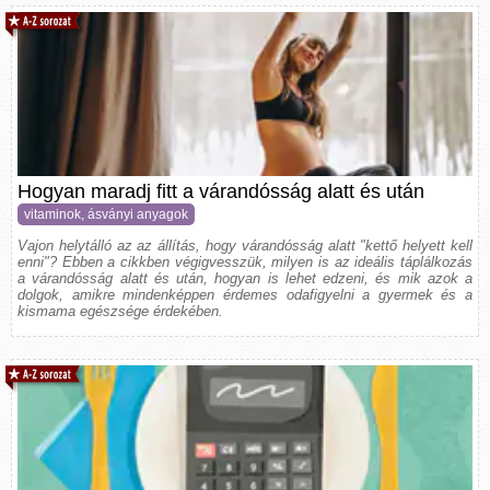
Hogyan maradj fitt a várandósság alatt és után
vitaminok, ásványi anyagok
Vajon helytálló az az állítás, hogy várandósság alatt "kettő helyett kell
enni"? Ebben a cikkben végigvesszük, milyen is az ideális táplálkozás
a várandósság alatt és után, hogyan is lehet edzeni, és mik azok a
dolgok, amikre mindenképpen érdemes odafigyelni a gyermek és a
kismama egészsége érdekében.