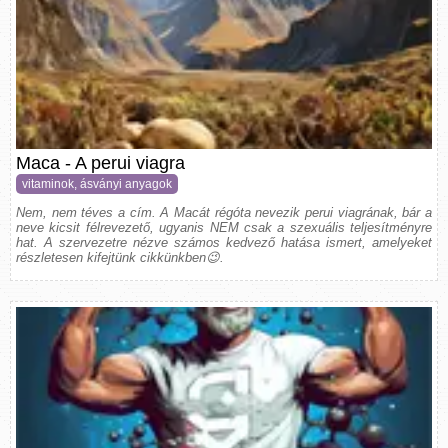
Maca - A perui viagra
vitaminok, ásványi anyagok
Nem, nem téves a cím. A Macát régóta nevezik perui viagrának, bár a
neve kicsit félrevezető, ugyanis NEM csak a szexuális teljesítményre
hat. A szervezetre nézve számos kedvező hatása ismert, amelyeket
részletesen kifejtünk cikkünkben😉.