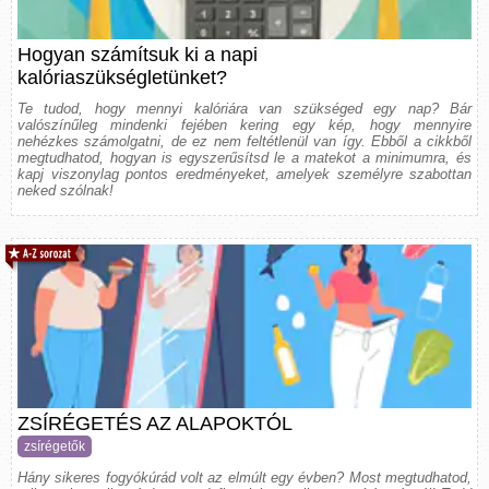
Hogyan számítsuk ki a napi
kalóriaszükségletünket?
Te tudod, hogy mennyi kalóriára van szükséged egy nap? Bár
valószínűleg mindenki fejében kering egy kép, hogy mennyire
nehézkes számolgatni, de ez nem feltétlenül van így. Ebből a cikkből
megtudhatod, hogyan is egyszerűsítsd le a matekot a minimumra, és
kapj viszonylag pontos eredményeket, amelyek személyre szabottan
neked szólnak!
ZSÍRÉGETÉS AZ ALAPOKTÓL
zsírégetők
Hány sikeres fogyókúrád volt az elmúlt egy évben? Most megtudhatod,