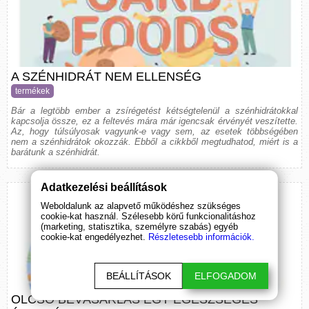
A SZÉNHIDRÁT NEM ELLENSÉG
termékek
Bár a legtöbb ember a zsírégetést kétségtelenül a szénhidrátokkal
kapcsolja össze, ez a feltevés mára már igencsak érvényét veszítette.
Az, hogy túlsúlyosak vagyunk-e vagy sem, az esetek többségében
nem a szénhidrátok okozzák. Ebből a cikkből megtudhatod, miért is a
barátunk a szénhidrát.
Adatkezelési beállítások
Weboldalunk az alapvető működéshez szükséges
cookie-kat használ. Szélesebb körű funkcionalitáshoz
(marketing, statisztika, személyre szabás) egyéb
cookie-kat engedélyezhet.
Részletesebb információk.
BEÁLLÍTÁSOK
ELFOGADOM
OLCSÓ BEVÁSÁRLÁS EGY EGÉSZSÉGES