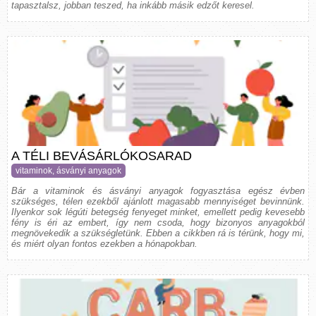
tapasztalsz, jobban teszed, ha inkább másik edzőt keresel.
A TÉLI BEVÁSÁRLÓKOSARAD
vitaminok, ásványi anyagok
Bár a vitaminok és ásványi anyagok fogyasztása egész évben
szükséges, télen ezekből ajánlott magasabb mennyiséget bevinnünk.
Ilyenkor sok légúti betegség fenyeget minket, emellett pedig kevesebb
fény is éri az embert, így nem csoda, hogy bizonyos anyagokból
megnövekedik a szükségletünk. Ebben a cikkben rá is térünk, hogy mi,
és miért olyan fontos ezekben a hónapokban.