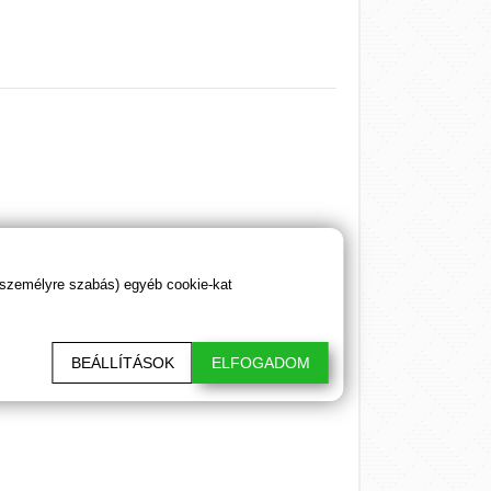
 személyre szabás) egyéb cookie-kat
jes
10 napos kúrát megszakítás nélkül
.
BEÁLLÍTÁSOK
ELFOGADOM