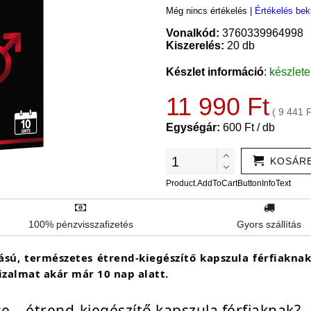
Még nincs értékelés
|
Értékelés bek
Vonalkód:
3760339964998
Kiszerelés:
20 db
Készlet információ
:
készlet
11 990 Ft
( 9 441 
Egységár:
600 Ft / db
KOSÁR
Product.AddToCartButtonInfoText
100% pénzvisszafizetés
Gyors szállítás
ú, természetes étrend-kiegészítő kapszula férfiaknak,
bizalmat akár már 10 nap alatt.
 – étrend-kiegészítő kapszula férfiaknak?