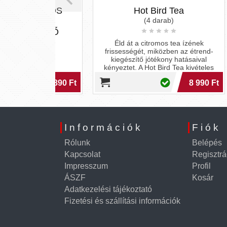
 DB-OS
Hot Bird Tea
G
TÁRI
(4 darab)
ÖVELŐ
Éld át a citromos tea ízének
Pr
frissességét, miközben az étrend-
fér
kiegészítő jótékony hatásaival
er
kényeztet. A Hot Bird Tea kivételes
mind
élményt nyújt!
6 890 Ft
8 990 Ft
Információk
Fiók
Rólunk
Belépés
Kapcsolat
Regisztrá
Impresszum
Profil
ÁSZF
Kosár
Adatkezelési tájékoztató
Fizetési és szállítási információk