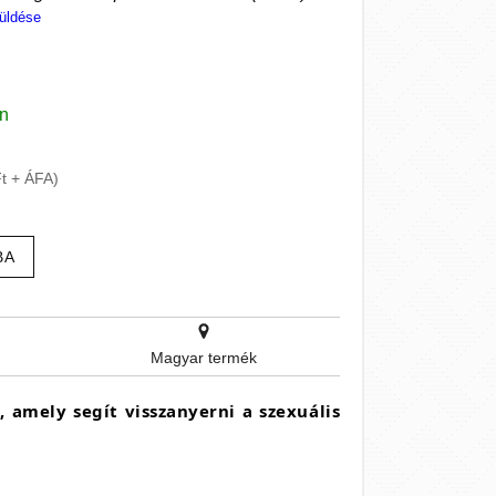
üldése
en
Ft + ÁFA)
BA
Magyar termék
 amely segít visszanyerni a szexuális