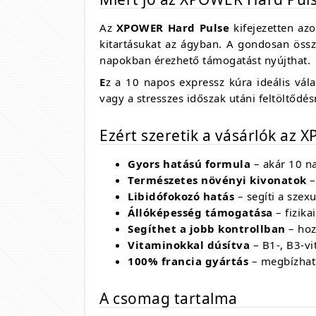
Az
XPOWER Hard Pulse
kifejezetten azo
kitartásukat az ágyban. A gondosan össz
napokban érezhető támogatást nyújthat.
E
z a 10 napos expressz kúra ideális vál
vagy a stresszes időszak utáni feltöltődés
Ezért szeretik a vásárlók az
Gyors hatású formula
– akár 10 n
Természetes növényi kivonatok
–
Libidófokozó hatás
– segíti a szex
Állóképesség támogatása
– fizika
Segíthet a jobb kontrollban
– hoz
Vitaminokkal dúsítva
– B1-, B3-vi
100% francia gyártás
– megbízhat
A csomag tartalma