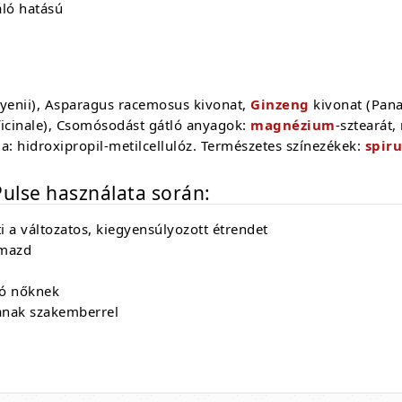
áló hatású
yenii), Asparagus racemosus kivonat,
Ginzeng
kivonat (Pana
fficinale), Csomósodást gátló anyagok:
magnézium
-sztearát,
a: hidroxipropil-metilcellulóz. Természetes színezékek:
spiru
Pulse használata során:
i a változatos, kiegyensúlyozott étrendet
lmazd
tó nőknek
janak szakemberrel