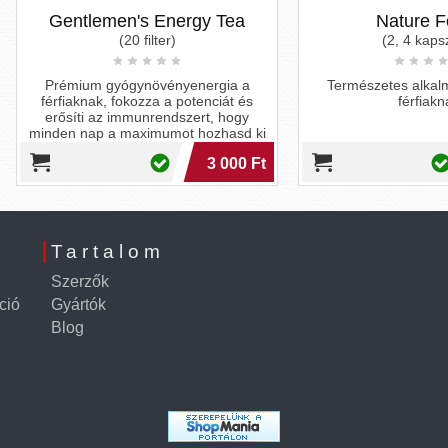
entlemen's Energy Tea
Nature Force
(20 filter)
(2, 4 kapszula)
émium gyógynövényenergia a
Természetes alkalmi potenci
fiaknak, fokozza a potenciát és
férfiaknak
ősíti az immunrendszert, hogy
en nap a maximumot hozhasd ki
magadból.
3 000 Ft
3 9
Tartalom
Szerzők
ció
Gyártók
Blog