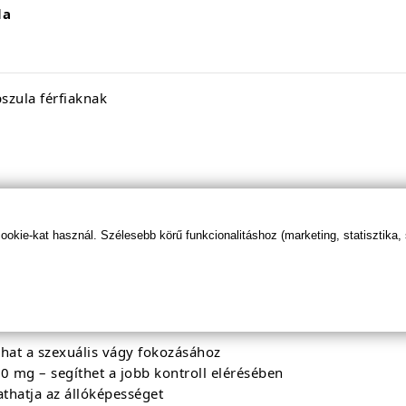
la
szula férfiaknak
kie-kat használ. Szélesebb körű funkcionalitáshoz (marketing, statisztika,
ges folyadékkal. A legjobb eredmény érdekében kövesd a tel
hat a szexuális vágy fokozásához
 mg – segíthet a jobb kontroll elérésében
hatja az állóképességet