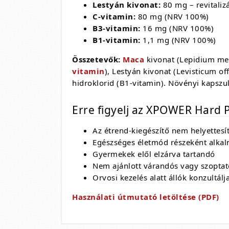
Lestyán kivonat:
80 mg – revitaliz
C-vitamin:
80 mg (NRV 100%)
B3-vitamin:
16 mg (NRV 100%)
B1-vitamin:
1,1 mg (NRV 100%)
Összetevők:
Maca
kivonat (Lepidium me
vitamin
), Lestyán kivonat (Levisticum o
hidroklorid (B1-vitamin). Növényi kapszul
Erre figyelj az XPOWER Hard 
Az étrend-kiegészítő nem helyettesít
Egészséges életmód részeként alka
Gyermekek elől elzárva tartandó
Nem ajánlott várandós vagy szopta
Orvosi kezelés alatt állók konzultál
Használati útmutató letöltése (PDF)