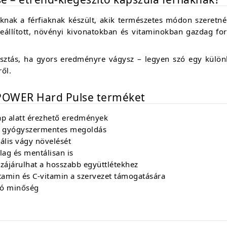
knak a férfiaknak készült, akik természetes módon szeretnék
eállított, növényi kivonatokban és vitaminokban gazdag for
asztás, ha gyors eredményre vágysz – legyen szó egy külön
ről.
 XPOWER Hard Pulse terméket
ap alatt érezhető eredmények
 gyógyszermentes megoldás
uális vágy növelését
ilag és mentálisan is
zájárulhat a hosszabb együttlétekhez
tamin és C-vitamin a szervezet támogatására
ó minőség