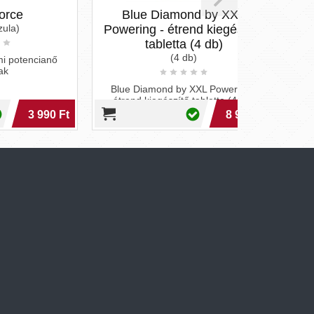
Blue Diamond by XXL
Powering - étrend kiegészítő
(
tabletta (4 db)
(4 db)
anő
Étrend-kiegé
ere
Blue Diamond by XXL Powering -
étrend kiegészítő tabletta (4 db)
90 Ft
8 990 Ft