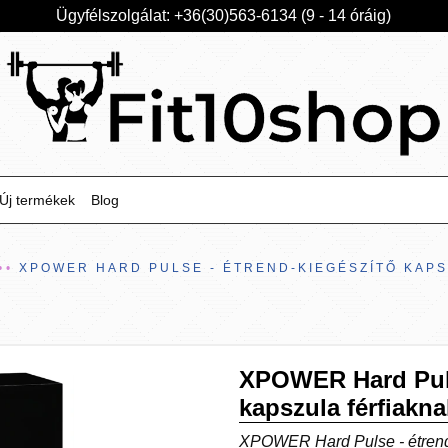
Ügyfélszolgálat: +36(30)563-6134 (9 - 14 óráig)
Új termékek
Blog
XPOWER HARD PULSE - ÉTREND-KIEGÉSZÍTŐ KAPS
XPOWER Hard Puls
kapszula férfiakna
XPOWER Hard Pulse - étrend-