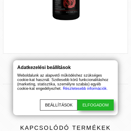
Adatkezelési beállítások
Weboldalunk az alapvető működéshez szükséges
TERMÉK
ÉRTÉKELÉSEK
cookie-kat használ. Szélesebb körű funkcionalitáshoz
(marketing, statisztika, személyre szabás) egyéb
cookie-kat engedélyezhet.
Részletesebb információk.
ÉRTÉKELÉS BEKÜLDÉSE
BEÁLLÍTÁSOK
ELFOGADOM
KAPCSOLÓDÓ
TERMÉKEK