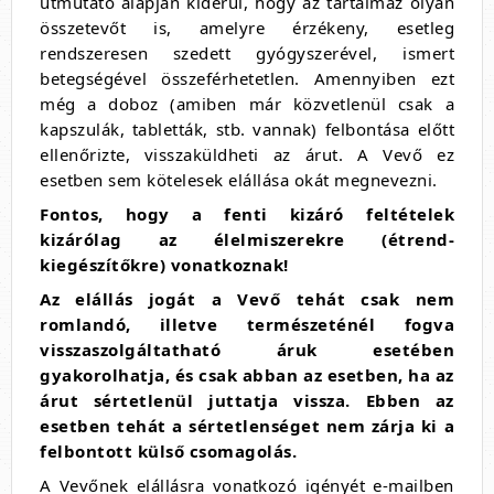
útmutató alapján kiderül, hogy az tartalmaz olyan
összetevőt is, amelyre érzékeny, esetleg
rendszeresen szedett gyógyszerével, ismert
betegségével összeférhetetlen. Amennyiben ezt
még a doboz (amiben már közvetlenül csak a
kapszulák, tabletták, stb. vannak) felbontása előtt
ellenőrizte, visszaküldheti az árut. A Vevő ez
esetben sem kötelesek elállása okát megnevezni.
Fontos, hogy a fenti kizáró feltételek
kizárólag az élelmiszerekre (étrend-
kiegészítőkre) vonatkoznak!
Az elállás jogát a Vevő tehát csak nem
romlandó, illetve természeténél fogva
visszaszolgáltatható áruk esetében
gyakorolhatja, és csak abban az esetben, ha az
árut sértetlenül juttatja vissza. Ebben az
esetben tehát a sértetlenséget nem zárja ki a
felbontott külső csomagolás.
A Vevőnek elállásra vonatkozó igényét e-mailben