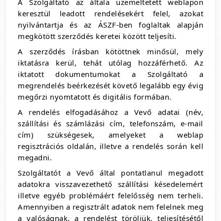
A Szolgáltató az általa üzemeltetett weblapon
keresztül leadott rendelésekért felel, azokat
nyilvántartja és az ÁSZF-ben foglaltak alapján
megkötött szerződés keretei között teljesíti.
A szerződés írásban kötöttnek minősül, mely
iktatásra kerül, tehát utólag hozzáférhető. Az
iktatott dokumentumokat a Szolgáltató a
megrendelés beérkezését követő legalább egy évig
megőrzi nyomtatott és digitális formában.
A rendelés elfogadásához a Vevő adatai (név,
szállítási és számlázási cím, telefonszám, e-mail
cím) szükségesek, amelyeket a weblap
regisztrációs oldalán, illetve a rendelés során kell
megadni.
Szolgáltatót a Vevő által pontatlanul megadott
adatokra visszavezethető szállítási késedelemért
illetve egyéb problémáért felelősség nem terheli.
Amennyiben a regisztrált adatok nem felelnek meg
a valóságnak, a rendelést töröljük, teljesítésétől