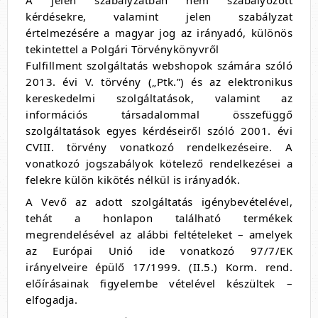
A jelen szabályzatban nem szabályozott
kérdésekre, valamint jelen szabályzat
értelmezésére a magyar jog az irányadó, különös
tekintettel a Polgári Törvénykönyvről
Fulfillment szolgáltatás webshopok számára szóló
2013. évi V. törvény („Ptk.”) és az elektronikus
kereskedelmi szolgáltatások, valamint az
információs társadalommal összefüggő
szolgáltatások egyes kérdéseiről szóló 2001. évi
CVIII. törvény vonatkozó rendelkezéseire. A
vonatkozó jogszabályok kötelező rendelkezései a
felekre külön kikötés nélkül is irányadók.
A Vevő az adott szolgáltatás igénybevételével,
tehát a honlapon található termékek
megrendelésével az alábbi feltételeket – amelyek
az Európai Unió ide vonatkozó 97/7/EK
irányelveire épülő 17/1999. (II.5.) Korm. rend.
előírásainak figyelembe vételével készültek –
elfogadja.