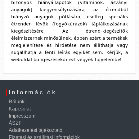
bizonyos hiányállapotok (vitaminok, ásványi
anyagok) kiegyensúlyozására, az étrendből
hiányzó anyagok pótlására, esetleg speciális
étrenden lévők (fogyókúrázók) táplálkozásának
kiegészítésére. Az étrend-kiegészítők
élelmiszernek minősülnek, éppen ezért a termékek
megjelenítése és hirdetése nem állíthatja vagy
sugallhatja a fenti leírás egyikét sem. Kérjük, a
weboldal böngészésekor ezt vegyék figyelembe!
Információk
Rólunk
Kapcsolat
Impresszum
ÁSZF
Adatkezelési tájékoztató
Fizetési és szállítási információk