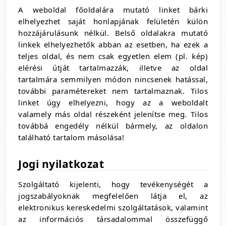
A weboldal főoldalára mutató linket bárki
elhelyezhet saját honlapjának felületén külön
hozzájárulásunk nélkül. Belső oldalakra mutató
linkek elhelyezhetők abban az esetben, ha ezek a
teljes oldal, és nem csak egyetlen elem (pl. kép)
elérési útját tartalmazzák, illetve az oldal
tartalmára semmilyen módon nincsenek hatással,
további paramétereket nem tartalmaznak. Tilos
linket úgy elhelyezni, hogy az a weboldalt
valamely más oldal részeként jelenítse meg. Tilos
továbbá engedély nélkül bármely, az oldalon
található tartalom másolása!
Jogi nyilatkozat
Szolgáltató kijelenti, hogy tevékenységét a
jogszabályoknak megfelelően látja el, az
elektronikus kereskedelmi szolgáltatások, valamint
az információs társadalommal összefüggő