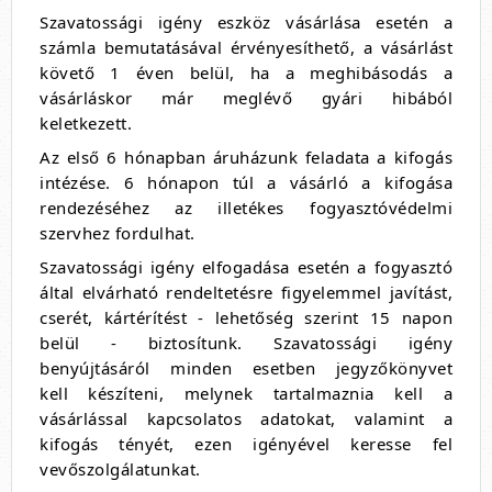
Szavatossági igény eszköz vásárlása esetén a
számla bemutatásával érvényesíthető, a vásárlást
követő 1 éven belül, ha a meghibásodás a
vásárláskor már meglévő gyári hibából
keletkezett.
Az első 6 hónapban áruházunk feladata a kifogás
intézése. 6 hónapon túl a vásárló a kifogása
rendezéséhez az illetékes fogyasztóvédelmi
szervhez fordulhat.
Szavatossági igény elfogadása esetén a fogyasztó
által elvárható rendeltetésre figyelemmel javítást,
cserét, kártérítést - lehetőség szerint 15 napon
belül - biztosítunk. Szavatossági igény
benyújtásáról minden esetben jegyzőkönyvet
kell készíteni, melynek tartalmaznia kell a
vásárlással kapcsolatos adatokat, valamint a
kifogás tényét, ezen igényével keresse fel
vevőszolgálatunkat.