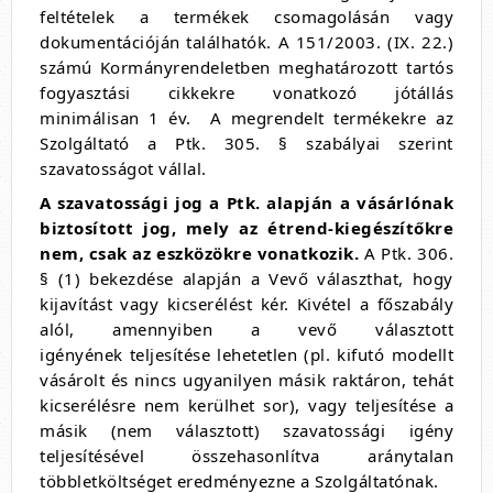
feltételek a termékek csomagolásán vagy
dokumentációján találhatók. A 151/2003. (IX. 22.)
számú Kormányrendeletben meghatározott tartós
fogyasztási cikkekre vonatkozó jótállás
minimálisan 1 év. A megrendelt termékekre az
Szolgáltató a Ptk. 305. § szabályai szerint
szavatosságot vállal.
A szavatossági jog a Ptk. alapján a vásárlónak
biztosított jog, mely az étrend-kiegészítőkre
nem, csak az eszközökre vonatkozik.
A Ptk. 306.
§ (1) bekezdése alapján a Vevő választhat, hogy
kijavítást vagy kicserélést kér. Kivétel a főszabály
alól, amennyiben a vevő választott
igényének teljesítése lehetetlen (pl. kifutó modellt
vásárolt és nincs ugyanilyen másik raktáron, tehát
kicserélésre nem kerülhet sor), vagy teljesítése a
másik (nem választott) szavatossági igény
teljesítésével összehasonlítva aránytalan
többletköltséget eredményezne a Szolgáltatónak.