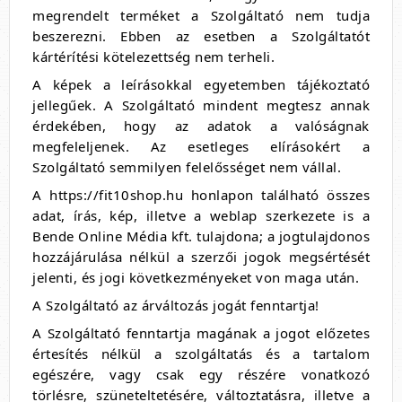
megrendelt terméket a Szolgáltató nem tudja
beszerezni. Ebben az esetben a Szolgáltatót
kártérítési kötelezettség nem terheli.
A képek a leírásokkal egyetemben tájékoztató
jellegűek. A Szolgáltató mindent megtesz annak
érdekében, hogy az adatok a valóságnak
megfeleljenek. Az esetleges elírásokért a
Szolgáltató semmilyen felelősséget nem vállal.
A https://fit10shop.hu honlapon található összes
adat, írás, kép, illetve a weblap szerkezete is a
Bende Online Média kft. tulajdona; a jogtulajdonos
hozzájárulása nélkül a szerzői jogok megsértését
jelenti, és jogi következményeket von maga után.
A Szolgáltató az árváltozás jogát fenntartja!
A Szolgáltató fenntartja magának a jogot előzetes
értesítés nélkül a szolgáltatás és a tartalom
egészére, vagy csak egy részére vonatkozó
törlésre, szüneteltetésére, változtatásra, illetve a