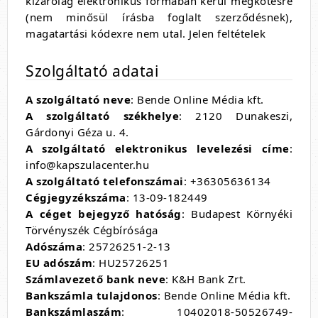
kizárólag elektronikus formában kerül megkötésre
(nem minősül írásba foglalt szerződésnek),
magatartási kódexre nem utal. Jelen feltételek
Szolgáltató adatai
A szolgáltató neve
: Bende Online Média kft.
A szolgáltató székhelye
: 2120 Dunakeszi,
Gárdonyi Géza u. 4.
A szolgáltató elektronikus levelezési címe
:
info@kapszulacenter.hu
A szolgáltató telefonszámai
: +36305636134
Cégjegyzékszáma
: 13-09-182449
A céget bejegyző hatóság
: Budapest Környéki
Törvényszék Cégbírósága
Adószáma
: 25726251-2-13
EU adószám
: HU25726251
Számlavezető bank neve
: K&H Bank Zrt.
Bankszámla tulajdonos
: Bende Online Média kft.
Bankszámlaszám
: 10402018-50526749-