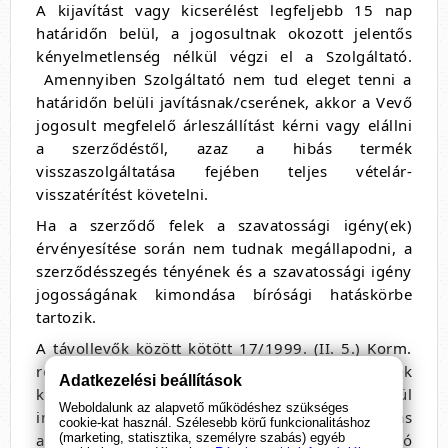
A kijavítást vagy kicserélést legfeljebb 15 nap
határidőn belül, a jogosultnak okozott jelentős
kényelmetlenség nélkül végzi el a Szolgáltató.
Amennyiben Szolgáltató nem tud eleget tenni a
határidőn belüli javításnak/cserének, akkor a Vevő
jogosult megfelelő árleszállítást kérni vagy elállni
a szerződéstől, azaz a hibás termék
visszaszolgáltatása fejében teljes vételár-
visszatérítést követelni.
Ha a szerződő felek a szavatossági igény(ek)
érvényesítése során nem tudnak megállapodni, a
szerződésszegés tényének és a szavatossági igény
jogosságának kimondása bírósági hatáskörbe
tartozik.
A távollevők között kötött 17/1999. (II. 5.) Korm.
rendelet 4. § - a alapján a Vevő a termék
Adatkezelési beállítások
kézhezvételétől számított nyolc munkanapon belül
Weboldalunk az alapvető működéshez szükséges
indokolás nélkül elállhat a vásárlástól
.
Az elállás
cookie-kat használ. Szélesebb körű funkcionalitáshoz
(marketing, statisztika, személyre szabás) egyéb
abban az esetben is érvényes, ha az arra irányuló