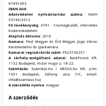
87491003
IBAN kód
:
Adatvédelmi nyilvántartási száma
: NAIH
53745/2012
Fő tevékenység
: 4791 - Csomagküldő, internetes
kiskereskedelem
Alapítás dátuma
: 2016
Kamara
: Pest Megyei és Érd Megyei Jogú Városi
Kereskedelmi és Iparkamara
Kamarai regisztrációs szám
: PE25726251
A tárhely-szolgáltató adatai
:
RackForest Kft.
1132 Budapest, Victor Hugo u. 18-22.
Számlázás
: Számlázz.hu / KBOSS.hu Kft. (cím:
1031 Budapest, Záhony utca 7/C, email:
info@szamlazz.hu)
A szerződés nyelve
: magyar
A szerződés