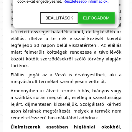
cookie-kat engedélyezhet.
Részletesebb információk.
kérést Vevő a vásárlástól számított 8. munkanapon
írásban küldi el. (A jogérvényesítéshez a vásárlást
igazoló számla és felbontatlan, eredeti csomagolás
BEÁLLÍTÁSOK
ELFOGADOM
nem szükséges!) Szolgáltató köteles a Vevő által
kifizetett összeget haladéktalanul, de legkésőbb az
elállást illetve a termék visszaérkezését követő
legfeljebb 30 napon belül visszatéríteni. Az elállás
miatt felmerült költségek rendezése a távollévők
között kötött szerződésekről szóló törvény alapján
történik.
Elállási jogát az a Vevő is érvényesítheti, aki a
megvásárolt terméket személyesen vette át.
Amennyiben az átvett termék hibás, hiányos vagy
a szállítás során megsérült, esetleg a szavatossága
lejárt, díjmentesen kicseréljük. Szolgáltató kérheti
azon kárainak megtérítését, melyek a termék nem
rendeltetésszerű használatából adódnak.
Élelmiszerek esetében higiéniai okokból,