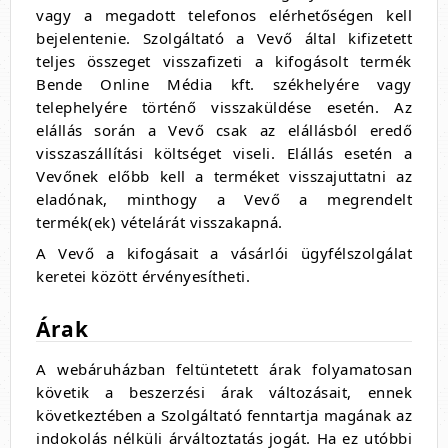
vagy a megadott telefonos elérhetőségen kell
bejelentenie. Szolgáltató a Vevő által kifizetett
teljes összeget visszafizeti a kifogásolt termék
Bende Online Média kft. székhelyére vagy
telephelyére történő visszaküldése esetén. Az
elállás során a Vevő csak az elállásból eredő
visszaszállítási költséget viseli. Elállás esetén a
Vevőnek előbb kell a terméket visszajuttatni az
eladónak, minthogy a Vevő a megrendelt
termék(ek) vételárát visszakapná.
A Vevő a kifogásait a vásárlói ügyfélszolgálat
keretei között érvényesítheti.
Árak
A webáruházban feltüntetett árak folyamatosan
követik a beszerzési árak változásait, ennek
következtében a Szolgáltató fenntartja magának az
indokolás nélküli árváltoztatás jogát. Ha ez utóbbi