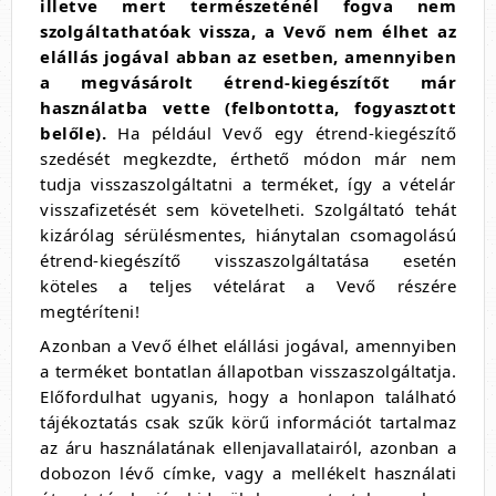
illetve mert természeténél fogva nem
szolgáltathatóak vissza, a Vevő nem élhet az
elállás jogával abban az esetben, amennyiben
a megvásárolt étrend-kiegészítőt már
használatba vette (felbontotta, fogyasztott
belőle).
Ha például Vevő egy étrend-kiegészítő
szedését megkezdte, érthető módon már nem
tudja visszaszolgáltatni a terméket, így a vételár
visszafizetését sem követelheti. Szolgáltató tehát
kizárólag sérülésmentes, hiánytalan csomagolású
étrend-kiegészítő visszaszolgáltatása esetén
köteles a teljes vételárat a Vevő részére
megtéríteni!
Azonban a Vevő élhet elállási jogával, amennyiben
a terméket bontatlan állapotban visszaszolgáltatja.
Előfordulhat ugyanis, hogy a honlapon található
tájékoztatás csak szűk körű információt tartalmaz
az áru használatának ellenjavallatairól, azonban a
dobozon lévő címke, vagy a mellékelt használati