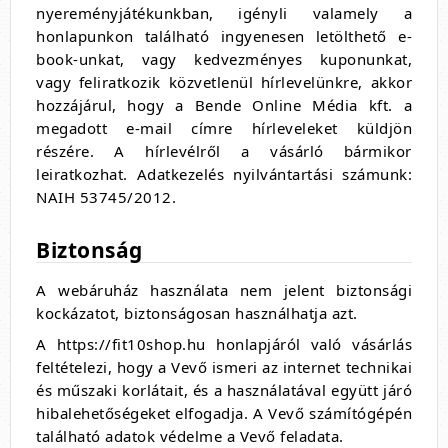
nyereményjátékunkban, igényli valamely a
honlapunkon található ingyenesen letölthető e-
book-unkat, vagy kedvezményes kuponunkat,
vagy feliratkozik közvetlenül hírlevelünkre, akkor
hozzájárul, hogy a Bende Online Média kft. a
megadott e-mail címre hírleveleket küldjön
részére. A hírlevélről a vásárló bármikor
leiratkozhat. Adatkezelés nyilvántartási számunk:
NAIH 53745/2012.
Biztonság
A webáruház használata nem jelent biztonsági
kockázatot, biztonságosan használhatja azt.
A https://fit10shop.hu honlapjáról való vásárlás
feltételezi, hogy a Vevő ismeri az internet technikai
és műszaki korlátait, és a használatával együtt járó
hibalehetőségeket elfogadja. A Vevő számítógépén
található adatok védelme a Vevő feladata.