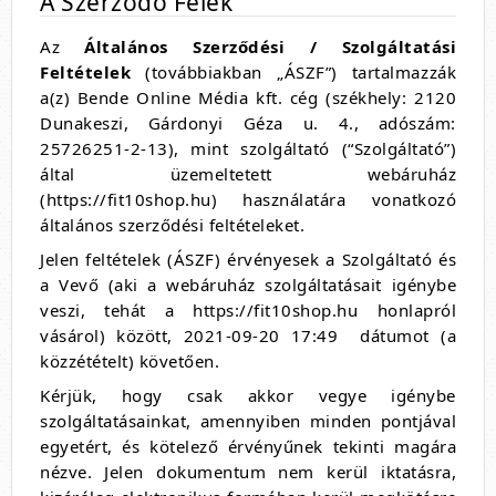
A Szerződő Felek
Az
Általános Szerződési / Szolgáltatási
Feltételek
(továbbiakban „ÁSZF”) tartalmazzák
a(z) Bende Online Média kft. cég (székhely: 2120
Dunakeszi, Gárdonyi Géza u. 4., adószám:
25726251-2-13), mint szolgáltató (“Szolgáltató”)
által üzemeltetett webáruház
(https://fit10shop.hu) használatára vonatkozó
általános szerződési feltételeket.
Jelen feltételek (ÁSZF) érvényesek a Szolgáltató és
a
Vevő (aki a webáruház szolgáltatásait igénybe
veszi, tehát a https://fit10shop.hu honlapról
vásárol) között, 2021-09-20 17:49 dátumot (a
közzétételt) követően.
Kérjük, hogy csak akkor vegye igénybe
szolgáltatásainkat, amennyiben minden pontjával
egyetért, és kötelező érvényűnek tekinti magára
nézve. Jelen dokumentum nem kerül iktatásra,