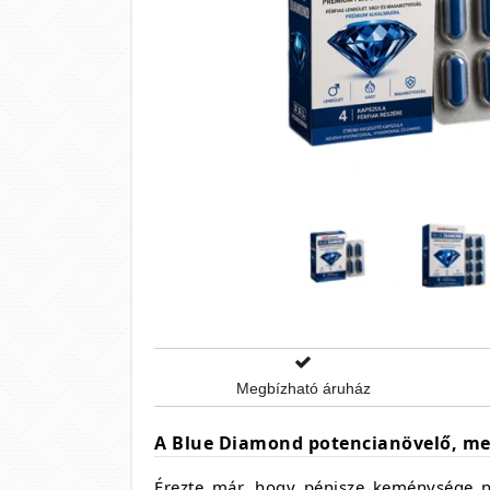
Megbízható áruház
A Blue Diamond potencianövelő, mel
Érezte már, hogy pénisze keménysége ne