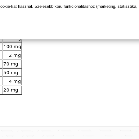
kie-kat használ. Szélesebb körű funkcionalitáshoz (marketing, statisztika,
)
150 mg
100 mg
100 mg
2 mg
70 mg
50 mg
4 mg
20 mg