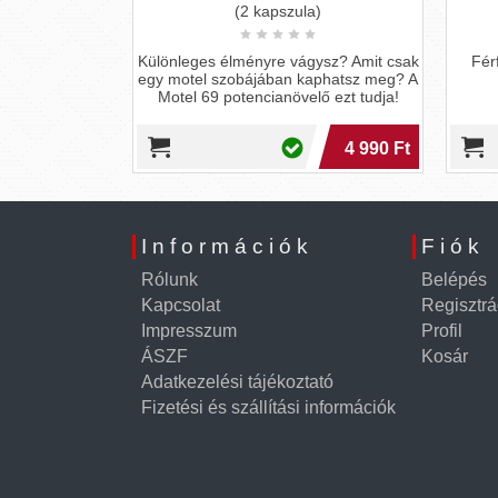
ALÁTOR
(2 kapszula)
Különleges élményre vágysz? Amit csak
Fér
mint inhaláló
egy motel szobájában kaphatsz meg? A
kt megoldás
Motel 69 potencianövelő ezt tudja!
 a frissítő,
áka
3 490 Ft
4 990 Ft
Információk
Fiók
Rólunk
Belépés
Kapcsolat
Regisztrá
Impresszum
Profil
ÁSZF
Kosár
Adatkezelési tájékoztató
Fizetési és szállítási információk