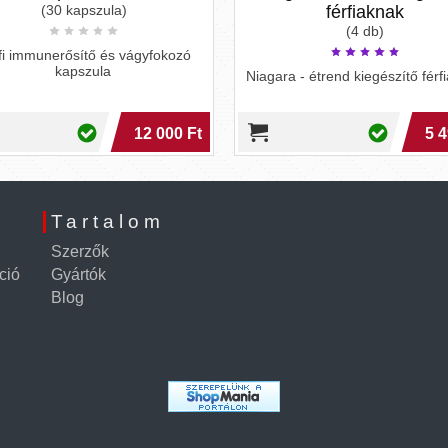
(30 kapszula)
férfiaknak
(4 db)
fi immunerősítő és vágyfokozó
kapszula
Niagara - étrend kiegészítő férf
12 000 Ft
5 4
Tartalom
Szerzők
ció
Gyártók
Blog