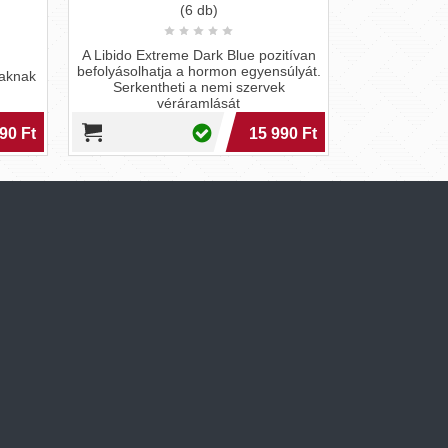
(6 db)
(2
A Libido Extreme Dark Blue pozitívan
Többszörös o
befolyásolhatja a hormon egyensúlyát.
SPX2 potenc
iaknak
Serkentheti a nemi szervek
szexuális vágy
véráramlását
90 Ft
15 990 Ft