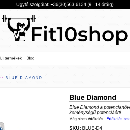
Ügyfélszolgálat: +36(30)563-6134 (9 - 14 óráig)
Új termékek
Blog
BLUE DIAMOND
Blue Diamond
Blue Diamond a potencianöve
keménységű potenciáért!
Még nincs értékelés
|
Értékelés bek
SKU:
BLUE-D4