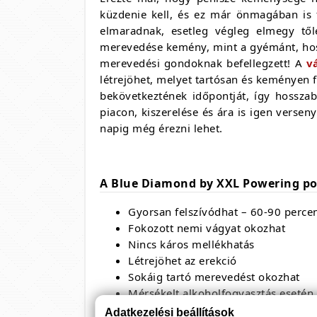
küzdenie kell, és ez már önmagában is f
elmaradnak, esetleg végleg elmegy tő
merevedése kemény, mint a gyémánt, hos
merevedési gondoknak befellegzett! A
v
létrejöhet, melyet tartósan és keményen fe
bekövetkeztének időpontját, így hosszab
piacon, kiszerelése és ára is igen vers
napig még érezni lehet.
A Blue Diamond by XXL Powering pot
Gyorsan felszívódhat – 60-90 percen
Fokozott nemi vágyat okozhat
Nincs káros mellékhatás
Létrejöhet az erekció
Sokáig tartó merevedést okozhat
Mérsékelt alkoholfogyasztás esetén 
Adatkezelési beállítások