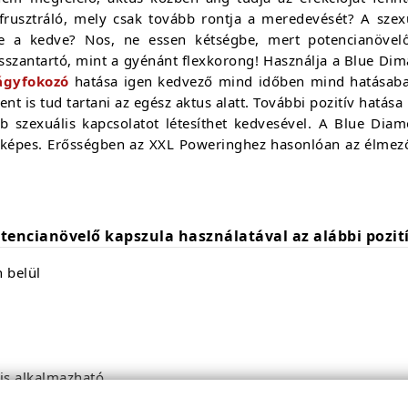
rusztráló, mely csak tovább rontja a meredevését? A szexu
le a kedve? Nos, ne essen kétségbe, mert potencianövel
szantartó, mint a gyénánt flexkorong! Használja a Blue D
ágyfokozó
hatása igen kedvező mind időben mind hatásaban
nt is tud tartani az egész aktus alatt. További pozitív hatása
b szexuális kapcsolatot létesíthet kedvesével. A Blue Di
enyképes. Erősségben az XXL Poweringhez hasonlóan az élmez
encianövelő kapszula használatával az alábbi pozití
 belül
is alkalmazható