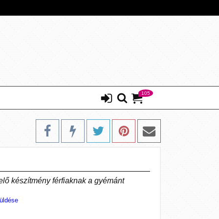
105
lő készítmény férfiaknak a gyémánt
üldése