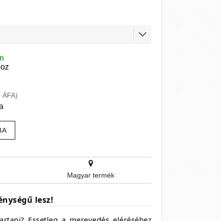
en
boz
+ ÁFA)
a
BA
Magyar termék
énységű lesz!
artani? Essetleg a merevedés eléréséhez