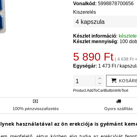
Vonalkód:
5998878700656
Kiszerelés
Készlet információ
:
készlet
Készlet mennyiség
: 100 do
5 890 Ft
( 4 638 Ft 
Egységár:
1 473 Ft / kapszul
KOSÁR
Product.AddToCartButtonInfoText
100% pénzvisszafizetés
Gyors szállítás
ynek használatával az ön erekciója is gyémánt kem
m megfelelő, aktus közben alig tudja az erekcióját fennt