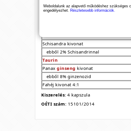
A Blue Diamond összetevői
:
Weboldalunk az alapvető működéshez szükséges coo
engedélyezhet.
Részletesebb információk.
Hatóanyagok a napi adagban (1 kapszula
L-Arginin
HCL
Csalán
levél kivonat
Schisandra kivonat
ebből 2% Schisandrinnal
Taurin
Panax
ginseng
kivonat
ebből 8% ginzenozid
Fahéj kivonat 4:1
Kiszerelés
: 4 kapszula
OÉTI szám
: 15101/2014