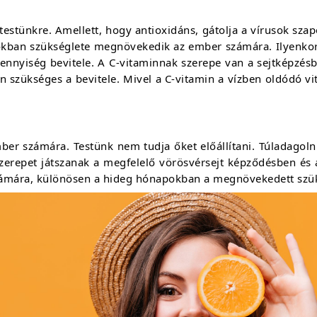
estünkre. Amellett, hogy antioxidáns, gátolja a vírusok sza
pokban szükséglete megnövekedik az ember számára. Ilyenk
ennyiség bevitele. A C-vitaminnak szerepe van a sejtképzésb
 szükséges a bevitele. Mivel a C-vitamin a vízben oldódó vi
er számára. Testünk nem tudja őket előállítani. Túladagoln
zerepet játszanak a megfelelő vörösvérsejt képződésben és
ámára, különösen a hideg hónapokban a megnövekedett szük