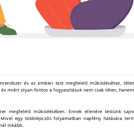
nrendszer és az emberi test megfelelő működéséhez, téle
 és miért olyan fontos a fogyasztásuk nem csak télen, hanem 
er megfelelő működésében. Ennek ellenére testünk sajnos
 Mivel egy többlépcsős folyamatban napfény hatására term
nnál inkább.