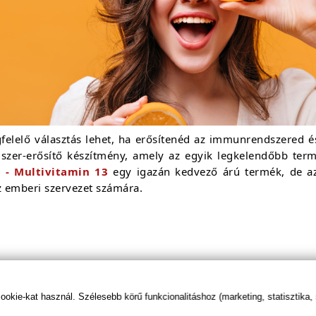
elelő választás lehet, ha erősítenéd az immunrendszered és
r-erősítő készítmény, amely az egyik legkelendőbb termé
 - Multivitamin 13
egy igazán kedvező árú termék, de az
z emberi szervezet számára.
kie-kat használ. Szélesebb körű funkcionalitáshoz (marketing, statisztika,