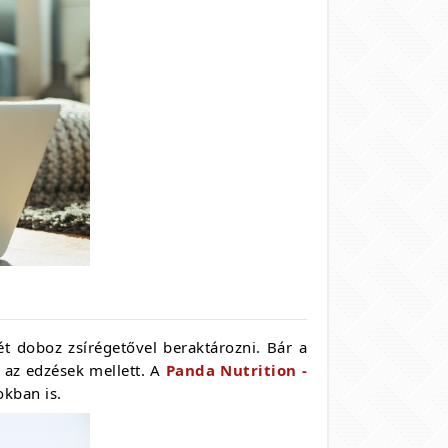
t doboz zsírégetővel beraktározni. Bár a
 az edzések mellett. A
Panda Nutrition -
okban is.