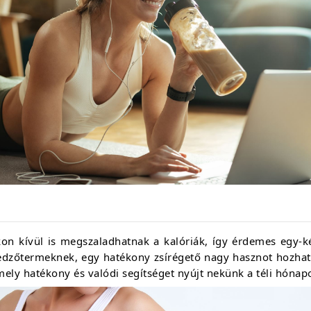
on kívül is megszaladhatnak a kalóriák, így érdemes egy-ké
 edzőtermeknek, egy hatékony zsírégető nagy hasznot hozhat
ely hatékony és valódi segítséget nyújt nekünk a téli hónap