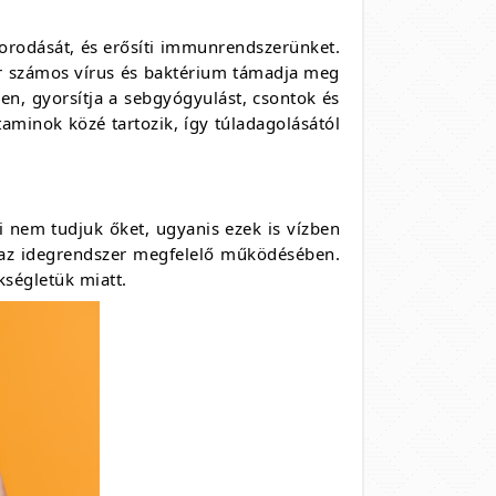
porodását, és erősíti immunrendszerünket.
or számos vírus és baktérium támadja meg
en, gyorsítja a sebgyógyulást, csontok és
taminok közé tartozik, így túladagolásától
i nem tudjuk őket, ugyanis ezek is vízben
 az idegrendszer megfelelő működésében.
ségletük miatt.