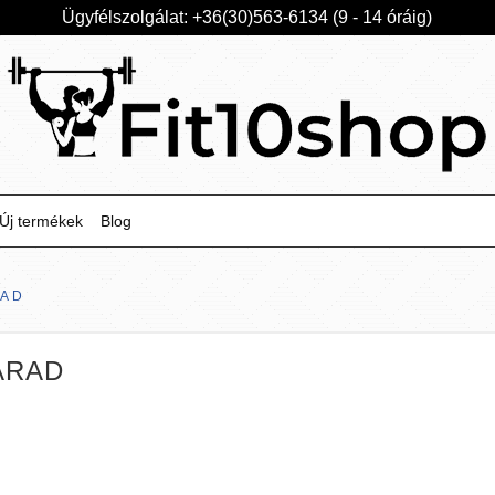
Ügyfélszolgálat: +36(30)563-6134 (9 - 14 óráig)
Új termékek
Blog
RAD
ARAD