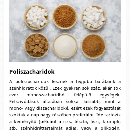
Poliszacharidok
A poliszacharidok lesznek a legjobb barátaink a
szénhidrátok közül. Ezek gyakran sok száz, akár sok
ezer monoszacharidból felépülő egységek.
Felszívódásuk általában sokkal lassabb, mint a
mono- vagy diszacharidoké, ezért ezek fogyasztását
szoktuk a nap nagy részében preferálni. Ide tartozik
a keményítő (például a rizs, tészta, liszt, krumpli,
stb. szénhidráttartalmát adja), vagy a glikogén,