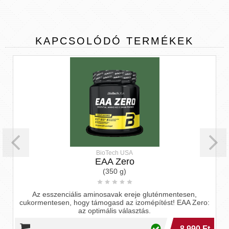
KAPCSOLÓDÓ
TERMÉKEK
BioTech USA
EAA Zero
(350 g)
Az esszenciális aminosavak ereje gluténmentesen,
cukormentesen, hogy támogasd az izomépítést! EAA Zero:
az optimális választás.
8 990 Ft