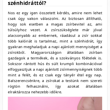
szénhidráttól?
Nos ez egy igen összetett kérdés, amire nem lehet
csak úgy vakon válaszolni. Az biztosan állítható,
hogy sok esetben a magas zsírbevitel az, ami
túlsúlyhoz vezet. A zsírszükséglete már jóval
alacsonyabb az embernek, ráadásul a zsír sokkal
több kalóriát is tartalmaz, mint a szénhidrát, így
gyakran meghaladjuk a napi ajánlott mennyiséget a
zsírokból. Magyarországon általában zsírban
gazdagok a termékek, és a szokványos főételek is.
Sokszor rántott hús és sült krumpli kombinációval
elfogyasztjuk a napi ajánlott zsírmennyiségnek több
mint a felét, és ez csak egy tányér étel egy nap.
Balszerencsénkre, a zsírokat a testünk nem szereti
rögtön felhasználni, így azokat általában
elraktározza nehezebb időkre.