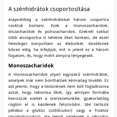
A szénhidrátok csoportosítása
Alapvetőleg a szénhidrátokat három csoportra
szoktuk bontani. Ezek a monoszacharidok,
diszacharidok és poliszacharidok. Ezeknél sokkal
több alcsoportra is lehetne őket bontani, de ezzel
felesleges bonyolítani az életünket. Kezdésnek
bőven elég, ha kifejtjük, mit is jelent ez a három
fogalom, és, hogy miért annyira lényegesek.
Monoszacharidok
A monoszacharidok olyan egyszerű szénhidrátok,
amelyek már nem bonthatóak kémiailag tovább. Ez
azt jelenti, hogy a testünknek nem kell foglalkoznia
azzal, hogy lebontsa őket, így amilyen formába
bevisszük ezeket a szervezetünkbe, gyakorlatilag
rögtön el is kezdenek felszívódni. Ide tartozik
például a glükóz (szőlőcukor) vagy a fruktóz
(gyümölcscukor). Ha leesik valakinek a vércukor