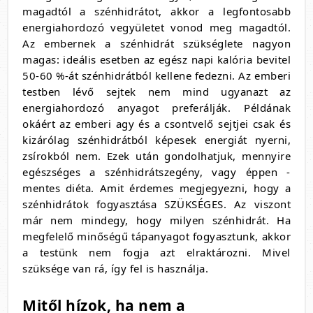
magadtól a szénhidrátot, akkor a legfontosabb
energiahordozó vegyületet vonod meg magadtól.
Az embernek a szénhidrát szükséglete nagyon
magas: ideális esetben az egész napi kalória bevitel
50-60 %-át szénhidrátból kellene fedezni. Az emberi
testben lévő sejtek nem mind ugyanazt az
energiahordozó anyagot preferálják. Példának
okáért az emberi agy és a csontvelő sejtjei csak és
kizárólag szénhidrátból képesek energiát nyerni,
zsírokból nem. Ezek után gondolhatjuk, mennyire
egészséges a szénhidrátszegény, vagy éppen -
mentes diéta. Amit érdemes megjegyezni, hogy a
szénhidrátok fogyasztása SZÜKSÉGES. Az viszont
már nem mindegy, hogy milyen szénhidrát. Ha
megfelelő minőségű tápanyagot fogyasztunk, akkor
a testünk nem fogja azt elraktározni. Mivel
szüksége van rá, így fel is használja.
Mitől hízok, ha nem a