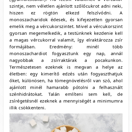
szintje, nem véletlen ajánlott szőlőcukrot adni neki,
hiszen ez rögtön elkezd felszívódni. A
monoszacharidok édesek, és kifejezetten gyorsan
emelik meg a vércukorszintet. Mivel a vércukorszint
gyorsan megemelkedik, a testünknek kezdenie kell
a magas vércukorral valamit, így elraktározza zsír
formájában. Eredmény: minél több
monoszachardiot fogyasztunk egy nap, annál
nagyobbak a zsírraktárak a pocakunkon.
Természetesen ezeknek is megvan a helye az
életben: egy kimerítő edzés után fogyaszthatjuk
őket, különösen, ha tömegnövelésről van szó, ahol
ajánlott minél hamarabb pótolni a felhasznált
szénhidrátokat. Talán említeni sem kell, de
zsírégetésnél ezeknek a mennyiségét a minimumra
illik csökkenteni.