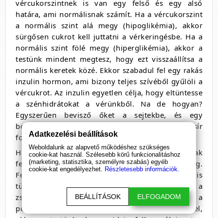
vércukorszintnek is van egy felső és egy alsó
határa, ami normálisnak számít. Ha a vércukorszint
a normális szint alá megy (hipoglikémia), akkor
sürgősen cukrot kell juttatni a vérkeringésbe. Ha a
normális szint fölé megy (hiperglikémia), akkor a
testünk mindent megtesz, hogy ezt visszaállítsa a
normális keretek közé. Ekkor szabadul fel egy rakás
inzulin hormon, ami bizony teljes szívéből gyűlöli a
vércukrot. Az inzulin egyetlen célja, hogy eltüntesse
a szénhidrátokat a vérünkből. Na de hogyan?
Egyszerűen bevisző őket a sejtekbe, és egy
bonyolult és összetett folyamat által zsír
Adatkezelési beállítások
formájában elraktározódnak.
Weboldalunk az alapvető működéshez szükséges
Ha sok cukrot fogyasztunk, amik gyorsan szívódnak
cookie-kat használ. Szélesebb körű funkcionalitáshoz
(marketing, statisztika, személyre szabás) egyéb
fel, a vércukorszint is gyorsan emelkedik meg.
cookie-kat engedélyezhet.
Részletesebb információk.
Felszabadul egy rakás inzulin, ami gyorsan el is
tünteti a cukrokat, vagyis csak úgy nőnek a
zsírraktárak. Ha viszont preferáljuk a
BEÁLLÍTÁSOK
ELFOGADOM
poliszacharidokat, amelyek lassabban szívódnak fel,