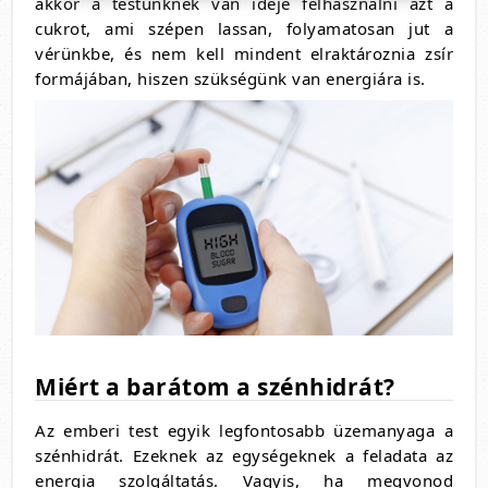
akkor a testünknek van ideje felhasználni azt a
cukrot, ami szépen lassan, folyamatosan jut a
vérünkbe, és nem kell mindent elraktároznia zsír
formájában, hiszen szükségünk van energiára is.
Miért a barátom a szénhidrát?
Az emberi test egyik legfontosabb üzemanyaga a
szénhidrát. Ezeknek az egységeknek a feladata az
energia szolgáltatás. Vagyis, ha megvonod