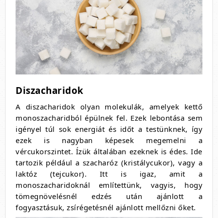
Diszacharidok
A diszacharidok olyan molekulák, amelyek kettő
monoszacharidból épülnek fel. Ezek lebontása sem
igényel túl sok energiát és időt a testünknek, így
ezek is nagyban képesek megemelni a
vércukorszintet. Ízük általában ezeknek is édes. Ide
tartozik például a szacharóz (kristálycukor), vagy a
laktóz (tejcukor). Itt is igaz, amit a
monoszacharidoknál említettünk, vagyis, hogy
tömegnövelésnél edzés után ajánlott a
fogyasztásuk, zsírégetésnél ajánlott mellőzni őket.