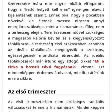
Szerencsére mára már egyre inkább elfogadott,
hogy a "kettő helyett kell enni" igen-igen elavult
kijelentésnek számít. Ennek oka, hogy a pocakban
növekvő kis életnek messze nincsen annyi
energiára szüksége, mint a kismamának, főleg nem
a terhesség elején. Természetesen idővel szükséges
a magasabb kalória bevitel és a kiegyensúlyozott
táplálkozás, a terhesség első szakaszában azonban
az ideális táplálkozás megegyezik a szokásos,
egészségesnek mondható étrenddel. Az ideális
táplálkozásról már írtunk egy átfogó cikket "
Mi a
titka a hosszú távú fogyásnak
?" címmel. Ezt
mindenképpen érdemes átolvasni, mielőtt rátérünk
erre a cikkre.
Az első trimeszter
Az első trimeszterben nem szükséges radikális
változásokat tennie a kismamának. Mindenképpen