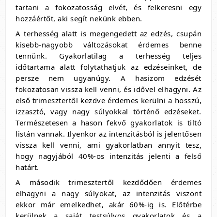
tartani a fokozatosság elvét, és felkeresni egy
hozzáértőt, aki segít nekünk ebben.
A terhesség alatt is megengedett az edzés, csupán
kisebb-nagyobb változásokat érdemes benne
tennünk. Gyakorlatilag a terhesség teljes
időtartama alatt folytathatjuk az edzéseinket, de
persze nem ugyanúgy. A hasizom edzését
fokozatosan vissza kell venni, és idővel elhagyni. Az
első trimesztertől kezdve érdemes kerülni a hosszú,
izzasztó, vagy nagy súlyokkal történő edzéseket.
Természetesen a hason fekvő gyakorlatok is tiltó
listán vannak. Ilyenkor az intenzitásból is jelentősen
vissza kell venni, ami gyakorlatban annyit tesz,
hogy nagyjából 40%-os intenzitás jelenti a felső
határt.
A második trimesztertől kezdődően érdemes
elhagyni a nagy súlyokat, az intenzitás viszont
ekkor már emelkedhet, akár 60%-ig is. Előtérbe
kerülnek a saját testsúlyos gyakorlatok és a