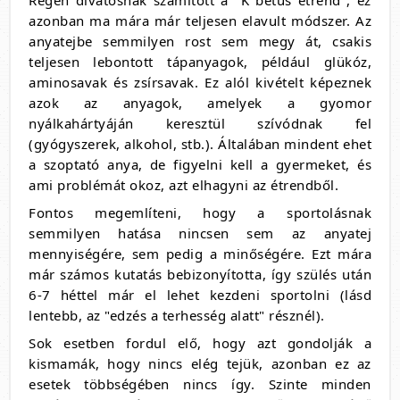
Régen divatosnak számított a "K betűs étrend", ez
azonban ma mára már teljesen elavult módszer. Az
anyatejbe semmilyen rost sem megy át, csakis
teljesen lebontott tápanyagok, például glükóz,
aminosavak és zsírsavak. Ez alól kivételt képeznek
azok az anyagok, amelyek a gyomor
nyálkahártyáján keresztül szívódnak fel
(gyógyszerek, alkohol, stb.). Általában mindent ehet
a szoptató anya, de figyelni kell a gyermeket, és
ami problémát okoz, azt elhagyni az étrendből.
Fontos megemlíteni, hogy a sportolásnak
semmilyen hatása nincsen sem az anyatej
mennyiségére, sem pedig a minőségére. Ezt mára
már számos kutatás bebizonyította, így szülés után
6-7 héttel már el lehet kezdeni sportolni (lásd
lentebb, az "edzés a terhesség alatt" résznél).
Sok esetben fordul elő, hogy azt gondolják a
kismamák, hogy nincs elég tejük, azonban ez az
esetek többségében nincs így. Szinte minden