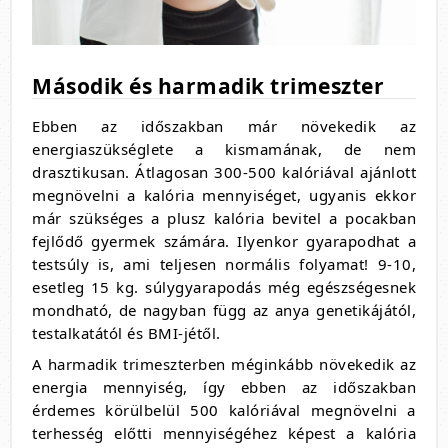
Második és harmadik trimeszter
Ebben az időszakban már növekedik az
energiaszükséglete a kismamának, de nem
drasztikusan. Átlagosan 300-500 kalóriával ajánlott
megnövelni a kalória mennyiséget, ugyanis ekkor
már szükséges a plusz kalória bevitel a pocakban
fejlődő gyermek számára. Ilyenkor gyarapodhat a
testsúly is, ami teljesen normális folyamat! 9-10,
esetleg 15 kg. súlygyarapodás még egészségesnek
mondható, de nagyban függ az anya genetikájától,
testalkatától és BMI-jétől.
A harmadik trimeszterben méginkább növekedik az
energia mennyiség, így ebben az időszakban
érdemes körülbelül 500 kalóriával megnövelni a
terhesség előtti mennyiségéhez képest a kalória