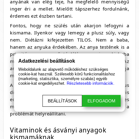
anyának van elég teje, ha megfelelő mennyiségű
inger éri a mellet. Mielőtt tápszerhez fordulnánk,
érdemes ezt észben tartani.
Fontos, hogy ne szülés után akarjon lefogyni a
kismama. Ilyenkor vagy lemegy a plusz súly, vagy
nem. Diétázni kifejezetten TILOS. Nem a baba,
hanem az anyuka érdekében. Az anya testének is a
prioritás a csecsemő táplálása, vagyis a kisbaba
mindent meg fog kapni, amire szüksége van. Az
Adatkezelési beállítások
anyuka egészsége fogja bánni, ha diétára fogja
Weboldalunk az alapvető működéshez szükséges
cookie-kat használ. Szélesebb körű funkcionalitáshoz
magát.
(marketing, statisztika, személyre szabás) egyéb
cookie-kat engedélyezhet.
Részletesebb információk.
A túlsúly leggyakoribb oka terhesség után a rectus
diastasis, vagyis a szétnyílt hasizom. Ez speciális
edzéssel orvosolható. Ilyen esetekben érdemes
BEÁLLÍTÁSOK
ELFOGADOM
megkeresni egy szakembert, aki segít ezt a
problémát helyreállítani.
Vitaminok és ásványi anyagok
kismamáknak