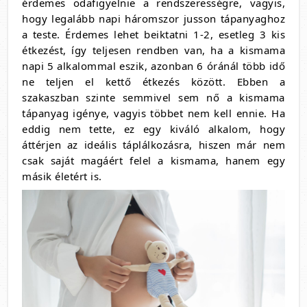
érdemes odafigyelnie a rendszerességre, vagyis,
hogy legalább napi háromszor jusson tápanyaghoz
a teste. Érdemes lehet beiktatni 1-2, esetleg 3 kis
étkezést, így teljesen rendben van, ha a kismama
napi 5 alkalommal eszik, azonban 6 óránál több idő
ne teljen el kettő étkezés között. Ebben a
szakaszban szinte semmivel sem nő a kismama
tápanyag igénye, vagyis többet nem kell ennie. Ha
eddig nem tette, ez egy kiváló alkalom, hogy
áttérjen az ideális táplálkozásra, hiszen már nem
csak saját magáért felel a kismama, hanem egy
másik életért is.