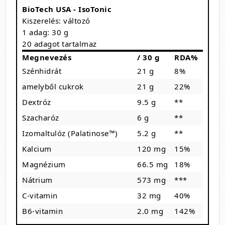
BioTech USA - IsoTonic
Kiszerelés: változó
1 adag: 30 g
20 adagot tartalmaz
Megnevezés
/ 30 g
RDA%
Szénhidrát
21 g
8%
amelyből cukrok
21 g
22%
Dextróz
9.5 g
**
Szacharóz
6 g
**
Izomaltulóz (Palatinose™)
5.2 g
**
Kalcium
120 mg
15%
Magnézium
66.5 mg
18%
Nátrium
573 mg
***
C-vitamin
32 mg
40%
B6-vitamin
2.0 mg
142%