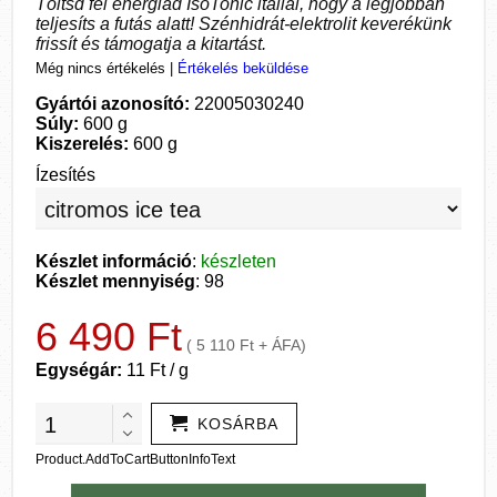
Töltsd fel energiád IsoTonic itallal, hogy a legjobban
teljesíts a futás alatt! Szénhidrát-elektrolit keverékünk
frissít és támogatja a kitartást.
Még nincs értékelés
|
Értékelés beküldése
Gyártói azonosító:
22005030240
Súly:
600 g
Kiszerelés:
600 g
Ízesítés
Készlet információ
:
készleten
Készlet mennyiség
: 98
6 490 Ft
( 5 110 Ft + ÁFA)
Egységár:
11 Ft / g
KOSÁRBA
Product.AddToCartButtonInfoText