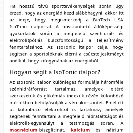
Ha hosszú távú sporttevékenységek során úgy
érzed, hogy az energiád kezd alábbhagyni, akkor itt
az ideje, hogy megismerkedj a BioTech USA
IsoTonic italporral. A hosszantartó állóképességi
gyakorlatok során a megfelelő szénhidrát- és
elektrolitpótlás kulcsfontosságú a teljesítmény
fenntartásához. Az IsoTonic italpor célja, hogy
segítsen a sportolóknak elérni a csúcsteljesítményt
anélkül, hogy kifogynának az energiából.
Hogyan segít a IsoTonic italpor?
Az IsoTonic italpor különleges formulája háromféle
szénhidrátforrást tartalmaz, amelyek eltérő
szerkezetük és glikémiás indexük révén különböző
mértékben befolyásolják a vércukorszintet. Emellett
öt különböző elektrolitot is tartalmaz, amelyek
segítenek fenntartani a megfelelő hidratáltságot és
elektrolit-egyensúlyt a testmozgás során. A
magnézium
-biszglicinát,
kalcium
és nátrium