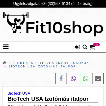
Ügyfélszolgálat: +36(30)563-6134 (9 - 14 óráig)
105
TERMÉKEK
TELJESÍTMÉNY FOKOZÓK
BIOTECH USA IZOTÓNIÁS ITALPOR
BioTech USA
BioTech USA Izotóniás italpor