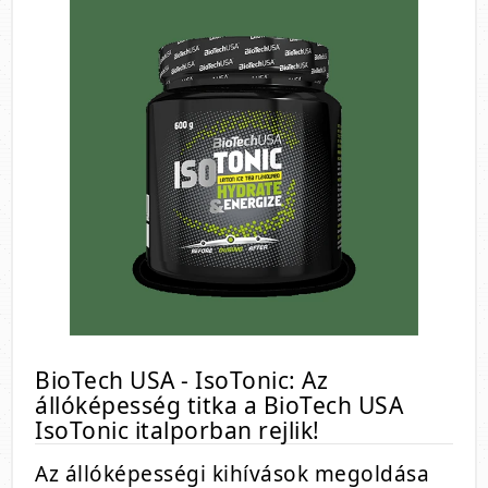
BioTech USA - IsoTonic: Az
állóképesség titka a BioTech USA
IsoTonic italporban rejlik!
Az állóképességi kihívások megoldása