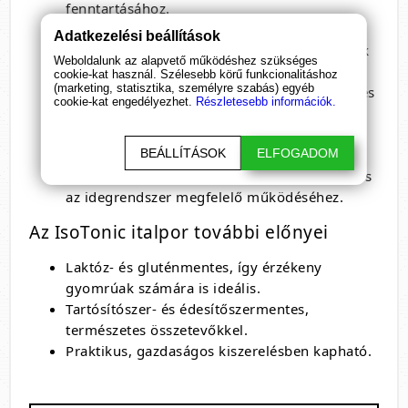
fenntartásához.
Kalcium
: Fontos szerepet játszik az
Adatkezelési beállítások
izomműködésben és a csontok egészségének
Weboldalunk az alapvető működéshez szükséges
megőrzésében.
cookie-kat használ. Szélesebb körű funkcionalitáshoz
(marketing, statisztika, személyre szabás) egyéb
C-vitamin
: Segít csökkenteni a fáradtságot és
cookie-kat engedélyezhet.
Részletesebb információk.
a kifáradást, valamint támogatja az
immunrendszert.
BEÁLLÍTÁSOK
ELFOGADOM
B6-vitamin
: Hozzájárul a normál
energiatermelő anyagcsere-folyamatokhoz és
az idegrendszer megfelelő működéséhez.
Az IsoTonic italpor további előnyei
Laktóz- és gluténmentes, így érzékeny
gyomrúak számára is ideális.
Tartósítószer- és édesítőszermentes,
természetes összetevőkkel.
Praktikus, gazdaságos kiszerelésben kapható.