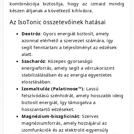
kombinációja biztosítja, hogy az izmaid mindig
készen álljanak a következő kihívásra.
Az IsoTonic összetevőinek hatásai
Dextróz
: Gyors energiát biztosít, amely
azonnal elérhető a szervezet számára, így
segít fenntartani a teljesítményt az edzések
alatt.
Szacharóz
: Közepes gyorsaságú
energiaforrás, amely segít a vércukorszint
stabilizálásában és az energia egyenletes
elosztásában.
Izomaltulóz (Palatinose™)
: Lassú
felszívódású szénhidrát, amely hosszabb ideig
biztosít energiát, így támogatva a
hosszantartó edzéseket.
Magnézium-biszglicinát
: Szerves
magnéziumforrás, amely hozzájárul az
izomfunkciók és az elektrolit-egyensúly