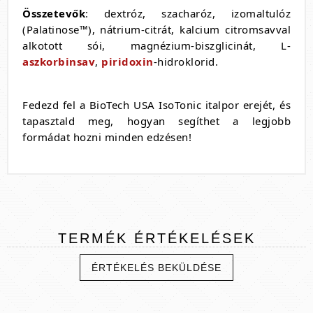
Összetevők
: dextróz, szacharóz, izomaltulóz
(Palatinose™), nátrium-citrát, kalcium citromsavval
alkotott sói, magnézium-biszglicinát, L-
aszkorbinsav
,
piridoxin
-hidroklorid.
Fedezd fel a BioTech USA IsoTonic italpor erejét, és
tapasztald meg, hogyan segíthet a legjobb
formádat hozni minden edzésen!
TERMÉK
ÉRTÉKELÉSEK
ÉRTÉKELÉS BEKÜLDÉSE