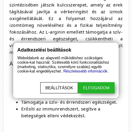
szintézisében játszik kulcsszerepet, amely az erek
tágításával javítja a vérkeringést és az izmok
oxigénellátását. Ez a folyamat hozzájárul az
izomtömeg növeléséhez és a fizikai teljesítmény
fokozásához. Az L-arginin emellett támogatja a szív-
és érrendszeri egészséget, csökkentheti a
vérnyomást, és erősíti az immunrendszert, így segít
Adatkezelési beállítások
megőrizni a szervezet általános egészségét.
Weboldalunk az alapvető működéshez szükséges
A L-Arginine kapszula további előnyei
cookie-kat használ. Szélesebb körű funkcionalitáshoz
(marketing, statisztika, személyre szabás) egyéb
cookie-kat engedélyezhet.
Részletesebb információk.
Segíti az izomtömeg növelését és az edzés
utáni regenerációt.
BEÁLLÍTÁSOK
ELFOGADOM
Javítja a fizikai teljesítményt és az
állóképességet.
Támogatja a szív- és érrendszeri egészséget.
Erősíti az immunrendszert, segítve a
betegségek elleni védekezést.