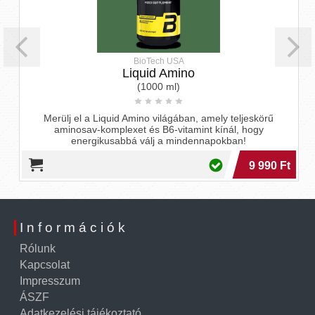
BioTech USA
Liquid Amino
(1000 ml)
Merülj el a Liquid Amino világában, amely teljeskörű
aminosav-komplexet és B6-vitamint kínál, hogy
energikusabbá válj a mindennapokban!
9 990 Ft
Információk
Rólunk
Kapcsolat
Impresszum
ÁSZF
Adatkezelési tájékoztató