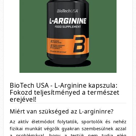
BioTech USA - L-Arginine kapszula:
Fokozd teljesítményed a természet
erejével!
Miért van szükséged az L-argininre?
Az aktív életmódot folytatók, sportolók és nehéz
fizikai munkát végzők gyakran szembesülnek azzal
a problémával, hogy a testük nem tudja elég