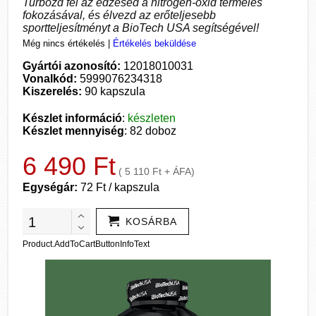
Turbózd fel az edzésed a nitrogén-oxid termelés
fokozásával, és élvezd az erőteljesebb
sportteljesítményt a BioTech USA segítségével!
Még nincs értékelés
|
Értékelés beküldése
Gyártói azonosító:
12018010031
Vonalkód:
5999076234318
Kiszerelés:
90 kapszula
Készlet információ
:
készleten
Készlet mennyiség
: 82 doboz
6 490 Ft
( 5 110 Ft + ÁFA)
Egységár:
72 Ft / kapszula
KOSÁRBA
Product.AddToCartButtonInfoText