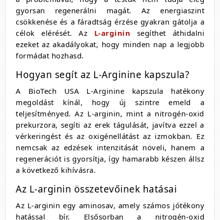
gyorsan regenerálni magát. Az energiaszint
csökkenése és a fáradtság érzése gyakran gátolja a
célok elérését. Az
L-arginin
segíthet áthidalni
ezeket az akadályokat, hogy minden nap a legjobb
formádat hozhasd.
Hogyan segít az L-Arginine kapszula?
A BioTech USA L-Arginine kapszula hatékony
megoldást kínál, hogy új szintre emeld a
teljesítményed. Az L-arginin, mint a nitrogén-oxid
prekurzora, segíti az erek tágulását, javítva ezzel a
vérkeringést és az oxigénellátást az izmokban. Ez
nemcsak az edzések intenzitását növeli, hanem a
regenerációt is gyorsítja, így hamarabb készen állsz
a következő kihívásra.
Az L-arginin összetevőinek hatásai
Az L-arginin egy aminosav, amely számos jótékony
hatással bír. Elsősorban a nitrogén-oxid