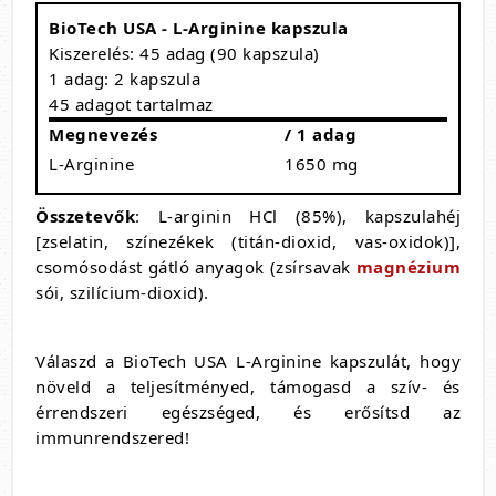
BioTech USA - L-Arginine kapszula
Kiszerelés: 45 adag (90 kapszula)
1 adag: 2 kapszula
45 adagot tartalmaz
Megnevezés
/ 1 adag
L-Arginine
1650 mg
Összetevők
: L-arginin HCl (85%), kapszulahéj
[zselatin, színezékek (titán-dioxid, vas-oxidok)],
csomósodást gátló anyagok (zsírsavak
magnézium
sói, szilícium-dioxid).
Válaszd a BioTech USA L-Arginine kapszulát, hogy
növeld a teljesítményed, támogasd a szív- és
érrendszeri egészséged, és erősítsd az
immunrendszered!