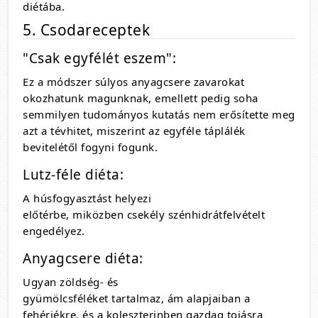
diétába.
5. Csodareceptek
"Csak egyfélét eszem":
Ez a módszer súlyos anyagcsere zavarokat
okozhatunk magunknak, emellett pedig soha
semmilyen tudományos kutatás nem erősítette meg
azt a tévhitet, miszerint az egyféle táplálék
bevitelétől fogyni fogunk.
Lutz-féle diéta:
A húsfogyasztást helyezi
előtérbe, miközben csekély szénhidrátfelvételt
engedélyez.
Anyagcsere diéta:
Ugyan zöldség- és
gyümölcsféléket tartalmaz, ám alapjaiban a
fehérjékre, és a koleszterinben gazdag tojásra