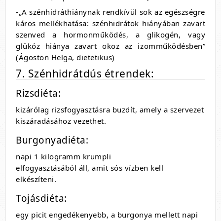
-„A szénhidráthiánynak rendkívül sok az egészségre
káros mellékhatása: szénhidrátok hiányában zavart
szenved a hormonműködés, a glikogén, vagy
glükóz hiánya zavart okoz az izomműködésben”
(Ágoston Helga, dietetikus)
7. Szénhidrátdús étrendek:
Rizsdiéta:
kizárólag rizsfogyasztásra buzdít, amely a szervezet
kiszáradásához vezethet.
Burgonyadiéta:
napi 1 kilogramm krumpli
elfogyasztásából áll, amit sós vízben kell
elkészíteni.
Tojásdiéta:
egy picit engedékenyebb, a burgonya mellett napi