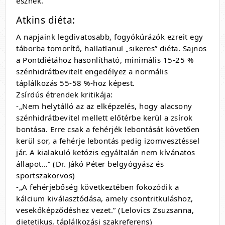
esznek.
Atkins diéta:
A napjaink legdivatosabb, fogyókúrázók ezreit egy
táborba tömörítő, hallatlanul „sikeres” diéta. Sajnos
a Pontdiétához hasonlítható, minimális 15-25 %
szénhidrátbevitelt engedélyez a normális
táplálkozás 55-58 %-hoz képest.
Zsírdús étrendek kritikája:
-„Nem helytálló az az elképzelés, hogy alacsony
szénhidrátbevitel mellett előtérbe kerül a zsírok
bontása. Erre csak a fehérjék lebontását követően
kerül sor, a fehérje lebontás pedig izomvesztéssel
jár. A kialakuló ketózis egyáltalán nem kívánatos
állapot…” (Dr. Jákó Péter belgyógyász és
sportszakorvos)
-„A fehérjebőség következtében fokozódik a
kálcium kiválasztódása, amely csontritkuláshoz,
vesekőképződéshez vezet.” (Lelovics Zsuzsanna,
dietetikus, táplálkozási szakreferens)