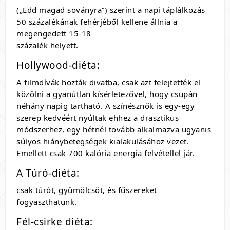
(„Edd magad soványra”) szerint a napi táplálkozás
50 százalékának fehérjéből kellene állnia a
megengedett 15-18
százalék helyett.
Hollywood-diéta:
A filmdívák hozták divatba, csak azt felejtették el
közölni a gyanútlan kísérletezővel, hogy csupán
néhány napig tartható. A színésznők is egy-egy
szerep kedvéért nyúltak ehhez a drasztikus
módszerhez, egy hétnél tovább alkalmazva ugyanis
súlyos hiánybetegségek kialakulásához vezet.
Emellett csak 700 kalória energia felvétellel jár.
A Túró-diéta:
csak túrót, gyümölcsöt, és fűszereket
fogyaszthatunk.
Fél-csirke diéta: