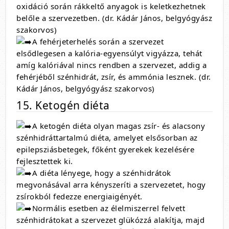
oxidáció során rákkeltő anyagok is keletkezhetnek
belőle a szervezetben. (dr. Kádár János, belgyógyász
szakorvos)
A fehérjeterhelés során a szervezet
elsődlegesen a kalória-egyensúlyt vigyázza, tehát
amíg kalóriával nincs rendben a szervezet, addig a
fehérjéből szénhidrát, zsír, és ammónia lesznek. (dr.
Kádár János, belgyógyász szakorvos)
15. Ketogén diéta
A ketogén diéta olyan magas zsír- és alacsony
szénhidráttartalmú diéta, amelyet elsősorban az
epilepsziásbetegek, főként gyerekek kezelésére
fejlesztettek ki.
A diéta lényege, hogy a szénhidrátok
megvonásával arra kényszeríti a szervezetet, hogy
zsírokból fedezze energiaigényét.
Normális esetben az élelmiszerrel felvett
szénhidrátokat a szervezet glükózzá alakítja, majd