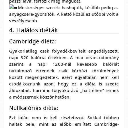
pasztillával fertőzik meg magukat.
Mesterséges szerek: hashajtók, később pedig az
anyagcsere-gyorsítók. A kettő közül ez utóbbi volt a
veszélyesebb.
4. Halálos diéták
Cambridge-diéta:
Gyakorlatilag csak folyadékbevitelt engedélyezett,
napi 320 kalória értékben. A mai orvostudomány
szerint a napi 1200-nál kevesebb kalóriát
tartalmazó étrendek csak kórházi körülmények
között megengedettek, ezért egyáltalán nem kell
csodálkoznunk azon, hogy ez a diéta is szedte
áldozatait: harminc fogyókúrázó „halt éhen" ennek
a módszernek köszönhetően.
Nullkalóriás diéta:
Ezt talán nem is kell részletezni. Sokkal többen
haltak bele, mint az előbb említett Cambridge-