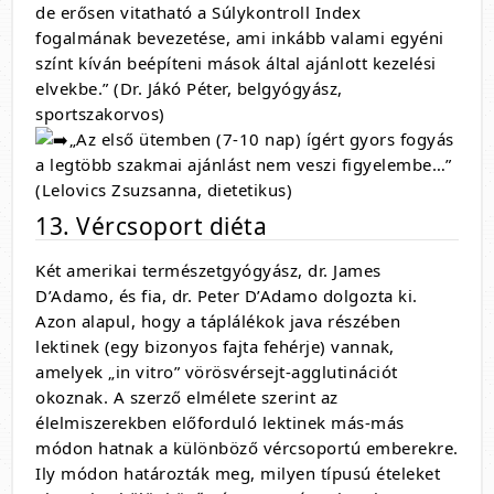
de erősen vitatható a Súlykontroll Index
fogalmának bevezetése, ami inkább valami egyéni
színt kíván beépíteni mások által ajánlott kezelési
elvekbe.” (Dr. Jákó Péter, belgyógyász,
sportszakorvos)
„Az első ütemben (7-10 nap) ígért gyors fogyás
a legtöbb szakmai ajánlást nem veszi figyelembe…”
(Lelovics Zsuzsanna, dietetikus)
13. Vércsoport diéta
Két amerikai természetgyógyász, dr. James
D’Adamo, és fia, dr. Peter D’Adamo dolgozta ki.
Azon alapul, hogy a táplálékok java részében
lektinek (egy bizonyos fajta fehérje) vannak,
amelyek „in vitro” vörösvérsejt-agglutinációt
okoznak. A szerző elmélete szerint az
élelmiszerekben előforduló lektinek más-más
módon hatnak a különböző vércsoportú emberekre.
Ily módon határozták meg, milyen típusú ételeket