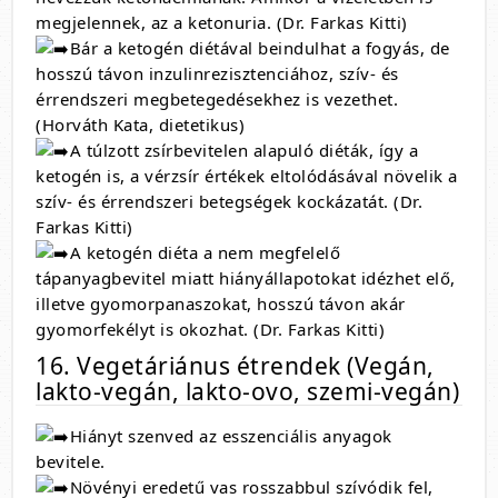
megjelennek, az a ketonuria. (Dr. Farkas Kitti)
Bár a ketogén diétával beindulhat a fogyás, de
hosszú távon inzulinrezisztenciához, szív- és
érrendszeri megbetegedésekhez is vezethet.
(Horváth Kata, dietetikus)
A túlzott zsírbevitelen alapuló diéták, így a
ketogén is, a vérzsír értékek eltolódásával növelik a
szív- és érrendszeri betegségek kockázatát. (Dr.
Farkas Kitti)
A ketogén diéta a nem megfelelő
tápanyagbevitel miatt hiányállapotokat idézhet elő,
illetve gyomorpanaszokat, hosszú távon akár
gyomorfekélyt is okozhat. (Dr. Farkas Kitti)
16. Vegetáriánus étrendek (Vegán,
lakto-vegán, lakto-ovo, szemi-vegán)
Hiányt szenved az esszenciális anyagok
bevitele.
Növényi eredetű vas rosszabbul szívódik fel,