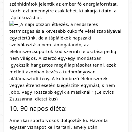
szénhidrátok jelentik az ember fő energiaforrását,
Norbi ezt amennyire csak lehet, ki akarja iktatni a
táplálkozásból.
„A napi ötszöri étkezés, a rendszeres
testmozgás és a kevesebb cukorfelvétel szabályával
egyetértünk, de a táplálékok napszaki
szétválasztása nem támogatandó, az
élelmiszercsoportok kód szerinti felosztása pedig
nem világos. A szerző egy-egy mondatban
igyekszik hangzatos megállapításokat tenni, ezek
mellett azonban kevés a tudományosan
alátámasztott tény. A különböző élelmiszerek
vegyes étrend esetén kiegészítik egymást, s nem
jobb, vagy rosszabb egyik a másiknál.” (Lelovics
Zsuzsanna, dietetikus)
10. 90 napos diéta:
Amerikai sportorvosok dolgozták ki. Havonta
egyszer víznapot kell tartani, amely után