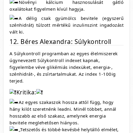
Növényi kálcium hasznosulását gátló
oxalátokat figyelmen kívül hagyja.
A délig csak gyümölcs bevitele (egyszerű
szénhidrát) túlzott mértékű inzulinszint ingadozást
vált ki.
12. Béres Alexandra: Súlykontroll
A Súlykontroll programban az egyes élelmiszerek
úgynevezett Súlykontroll indexet kapnak,
figyelembe véve glikémiás indexüket, energia-,
szénhidrát-, és zsírtartalmukat. Az index 1-100ig
terjed.
Kritika:
Az egyes szakaszok hossza attól függ, hogy
hány kilót szeretnénk leadni. Minél többet, annál
hosszabb az első szakasz, amelynek energia
bevitele meglehetősen hiányos.
„Tetszetős és többé-kevésbé helytálló elmélet,