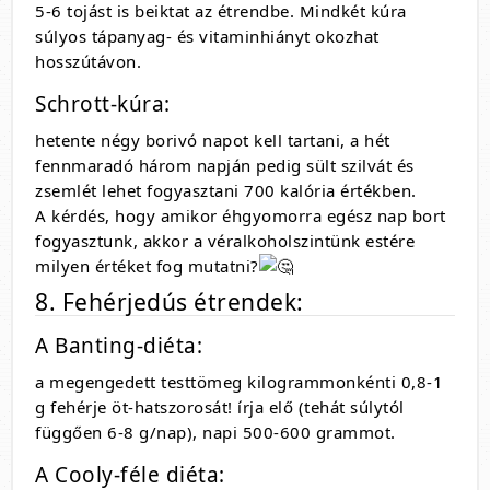
5-6 tojást is beiktat az étrendbe. Mindkét kúra
súlyos tápanyag- és vitaminhiányt okozhat
hosszútávon.
Schrott-kúra:
hetente négy borivó napot kell tartani, a hét
fennmaradó három napján pedig sült szilvát és
zsemlét lehet fogyasztani 700 kalória értékben.
A kérdés, hogy amikor éhgyomorra egész nap bort
fogyasztunk, akkor a véralkoholszintünk estére
milyen értéket fog mutatni?
8. Fehérjedús étrendek:
A Banting-diéta:
a megengedett testtömeg kilogrammonkénti 0,8-1
g fehérje öt-hatszorosát! írja elő (tehát súlytól
függően 6-8 g/nap), napi 500-600 grammot.
A Cooly-féle diéta: