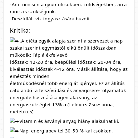
-Ami nincsen a gyümölcsökben, zöldségekben, arra
nincs is szükségünk.
-Desztillált víz fogyasztására buzdít.
Kritika:
„A diéta egyik alapja szerint a szervezet a nap
szakai szerint egymástól elkülönült időszakban
működik: Táplálékfelvevő
időszak: 12-20 óra, beépülési időszak: 20-04 óra,
kiválasztás időszak 4-12 óra. Másik állítása, hogy az
emésztés minden
életműködésnél több energiát igényel. Ez az állítás
cáfolandó: a felszívódási és anyagcsere-folyamatok
energiafelhasználása igen alacsony, az
energiaszükséglet 13%-a (Lelovics Zsuzsanna,
dietetikus)
Vitamin és ásványi anyag hiány alakulhat ki.
Napi energiabevitel 30-50 %-kal csökken.