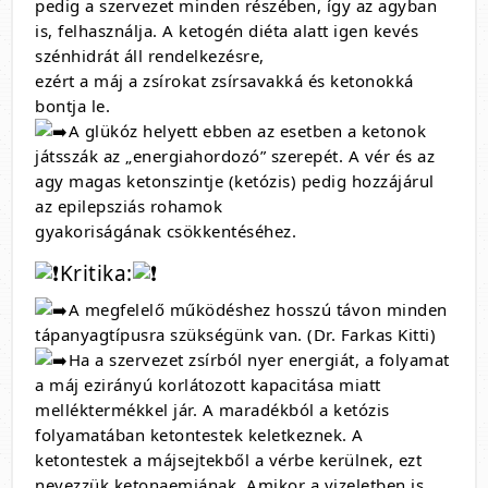
pedig a szervezet minden részében, így az agyban
is, felhasználja. A ketogén diéta alatt igen kevés
szénhidrát áll rendelkezésre,
ezért a máj a zsírokat zsírsavakká és ketonokká
bontja le.
A glükóz helyett ebben az esetben a ketonok
játsszák az „energiahordozó” szerepét. A vér és az
agy magas ketonszintje (ketózis) pedig hozzájárul
az epilepsziás rohamok
gyakoriságának csökkentéséhez.
Kritika:
A megfelelő működéshez hosszú távon minden
tápanyagtípusra szükségünk van. (Dr. Farkas Kitti)
Ha a szervezet zsírból nyer energiát, a folyamat
a máj ezirányú korlátozott kapacitása miatt
melléktermékkel jár. A maradékból a ketózis
folyamatában ketontestek keletkeznek. A
ketontestek a májsejtekből a vérbe kerülnek, ezt
nevezzük ketonaemiának. Amikor a vizeletben is