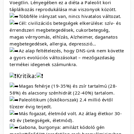
Voegtlin. Lényegében ez a diéta a Paleolit kori
táplálkozás reprodukálása mai viszonyok között.
Többféle irányzat van, nincs hivatalos változat.
Cél: civilizációs betegségek elkerülése: szív- és
érrendszeri megbetegedések, cukorbetegség,
magas vérnyomás, elhízás, Alzheimer, daganatos
megbetegedések, allergia, depresszió…
Az alap feltételezés, hogy DNS-ünk nem követte
a gyors evolúciós változásokat – mezőgazdaság
termékei idegenek számunkra.
Kritika:
Magas fehérje (19-35%) és zsír tartalmú (28-
58%) és alacsony szénhidrát (22-40%) tartalom.
Paleolitikum (őskőkorszak) 2.4 millió évtől
tízezer évig terjedt.
Más fogazat, életmód volt. Az átlag életkor 30-
40 év (betegségek, életmód).
Gabona, burgonya: amilázt kódoló gén
megkettőződött (eredetileg csak hasnyálmirigyben