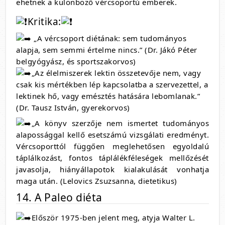
ehetnek a különböző vércsoportú emberek.
Kritika:
„A vércsoport diétának: sem tudományos
alapja, sem semmi értelme nincs.” (Dr. Jákó Péter
belgyógyász, és sportszakorvos)
„Az élelmiszerek lektin összetevője nem, vagy
csak kis mértékben lép kapcsolatba a szervezettel, a
lektinek hő, vagy emésztés hatására lebomlanak.”
(Dr. Tausz István, gyerekorvos)
„A könyv szerzője nem ismertet tudományos
alapossággal kellő esetszámú vizsgálati eredményt.
Vércsoporttól függően meglehetősen egyoldalú
táplálkozást, fontos táplálékféleségek mellőzését
javasolja, hiányállapotok kialakulását vonhatja
maga után. (Lelovics Zsuzsanna, dietetikus)
14. A Paleo diéta
Először 1975-ben jelent meg, atyja Walter L.