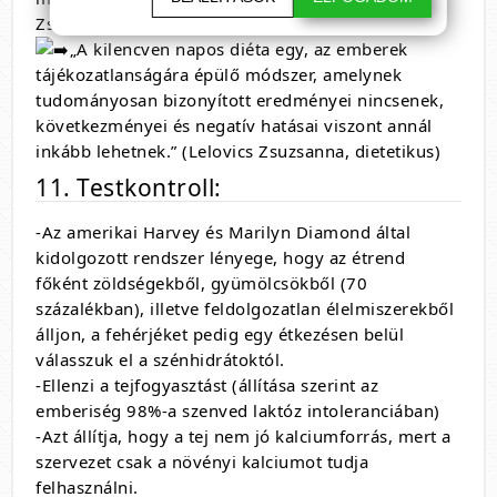
Zsuzsanna, dietetikus)
„A kilencven napos diéta egy, az emberek
tájékozatlanságára épülő módszer, amelynek
tudományosan bizonyított eredményei nincsenek,
következményei és negatív hatásai viszont annál
inkább lehetnek.” (Lelovics Zsuzsanna, dietetikus)
11. Testkontroll:
-Az amerikai Harvey és Marilyn Diamond által
kidolgozott rendszer lényege, hogy az étrend
főként zöldségekből, gyümölcsökből (70
százalékban), illetve feldolgozatlan élelmiszerekből
álljon, a fehérjéket pedig egy étkezésen belül
válasszuk el a szénhidrátoktól.
-Ellenzi a tejfogyasztást (állítása szerint az
emberiség 98%-a szenved laktóz intoleranciában)
-Azt állítja, hogy a tej nem jó kalciumforrás, mert a
szervezet csak a növényi kalciumot tudja
felhasználni.