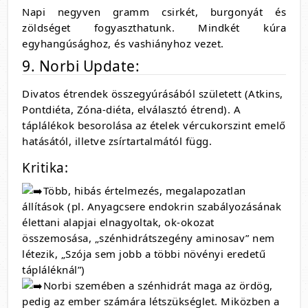
Napi negyven gramm csirkét, burgonyát és
zöldséget fogyaszthatunk. Mindkét kúra
egyhangúsághoz, és vashiányhoz vezet.
9. Norbi Update:
Divatos étrendek összegyúrásából született (Atkins,
Pontdiéta, Zóna-diéta, elválasztó étrend). A
táplálékok besorolása az ételek vércukorszint emelő
hatásától, illetve zsírtartalmától függ.
Kritika:
Több, hibás értelmezés, megalapozatlan
állítások (pl. Anyagcsere endokrin szabályozásának
élettani alapjai elnagyoltak, ok-okozat
összemosása, „szénhidrátszegény aminosav” nem
létezik, „Szója sem jobb a többi növényi eredetű
tápláléknál”)
Norbi szemében a szénhidrát maga az ördög,
pedig az ember számára létszükséglet. Miközben a