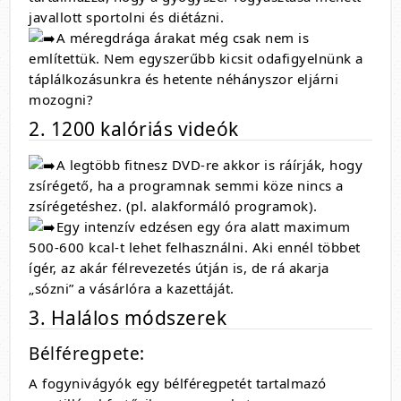
javallott sportolni és diétázni.
A méregdrága árakat még csak nem is
említettük. Nem egyszerűbb kicsit odafigyelnünk a
táplálkozásunkra és hetente néhányszor eljárni
mozogni?
2. 1200 kalóriás videók
A legtöbb fitnesz DVD-re akkor is ráírják, hogy
zsírégető, ha a programnak semmi köze nincs a
zsírégetéshez. (pl. alakformáló programok).
Egy intenzív edzésen egy óra alatt maximum
500-600 kcal-t lehet felhasználni. Aki ennél többet
ígér, az akár félrevezetés útján is, de rá akarja
„sózni” a vásárlóra a kazettáját.
3. Halálos módszerek
Bélféregpete:
A fogynivágyók egy bélféregpetét tartalmazó