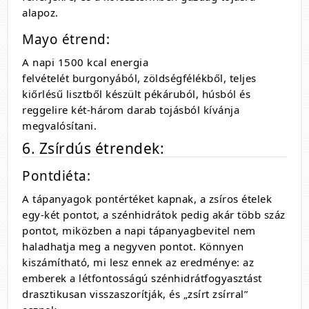
alapoz.
Mayo étrend:
A napi 1500 kcal energia
felvételét burgonyából, zöldségfélékből, teljes
kiőrlésű lisztből készült pékáruból, húsból és
reggelire két-három darab tojásból kívánja
megvalósítani.
6. Zsírdús étrendek:
Pontdiéta:
A tápanyagok pontértéket kapnak, a zsíros ételek
egy-két pontot, a szénhidrátok pedig akár több száz
pontot, miközben a napi tápanyagbevitel nem
haladhatja meg a negyven pontot. Könnyen
kiszámítható, mi lesz ennek az eredménye: az
emberek a létfontosságú szénhidrátfogyasztást
drasztikusan visszaszorítják, és „zsírt zsírral”