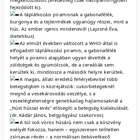
fejeződött ki).
A táplálkozási piramisnak a gabonafélék,
burgonya és a tejtermékek ugyanúgy részei, mint a
hús. Az ember igenis mindenevő! (Lajosné Éva,
dietetikus)
Az elmúlt években változott a WHO-által is
elfogadott táplálkozási piramis, a gabonafélék
helyét a piramis alapjában ugyan átvették a
zöldségek és gyümölcsök, de a cereáliák sem
kerültek ki, mindössze a második helyre kerültek.
A magas, állati eredetű fehérjebevitel több
betegségben is közrejátszik: cukorbetegeknél
megnő a vesekárosodás veszélye, s a
veseelégtelenségre genetikailag hajlamosaknál a
„húst hússal evés” elősegíti a betegség kialakulását.
(dr. Kádár János, belgyógyász szakorvos)
A túl sok vörös húsárú nem csak a köszvény
esélyét fokozza, hanem – egyszeresen telítetlen
zsírsavai révén – a normálisan bekövetkező