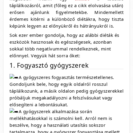
táplálkozásról, amit (főleg ez a cikk elolvasása után)
erősen ajánlunk figyelmetekbe. Mindemellett
érdemes kitérni a különböző diétákra, hogy tiszta
képünk legyen az előnyükről és hátrányukról is.
Sok ezer ember gondolja, hogy az alábbi diéták és
eszközök hasznosak és egészségesek, azonban
sokkal több negatívummal rendelkeznek, mint
előnnyel. Vegyük hát sorra őket:
1. Fogyasztó gyógyszerek
A gyógyszeres fogyasztás természetellenes.
Gondoljunk bele, hogy egyik oldalról rosszul
táplálkozunk, a másik oldalon pedig gyógyszerekkel
próbáljuk megakadályozni a felszívásukat vagy
elősegíteni a lebontásukat.
A gyógyszerek alkalmazása során
mellékhatásokkal is számolni kell. Arról nem is
beszélve, hogy a használati utasítás sokszor
tartalmazza, hogy a gyógyszer fogyasztása mellett