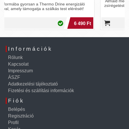
Álmaid megjelenéséért a zsírégető kapszulák gyorsítják a
zsírégetést, csökkentik a testsúlyt és segítik a hőtermelést.
5 990 Ft
Információk
Rólunk
Kapcsolat
Impresszum
ÁSZF
Adatkezelési tájékoztató
Fizetési és szállítási információk
Fiók
Belépés
Regisztráció
Profil