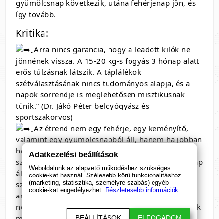
gyümölcsnap következik, utána fehérjenap jön, és
így tovább.
Kritika:
„Arra nincs garancia, hogy a leadott kilók ne
jönnének vissza. A 15-20 kg-s fogyás 3 hónap alatt
erős túlzásnak látszik. A táplálékok
szétválasztásának nincs tudományos alapja, és a
napok sorrendje is meglehetősen misztikusnak
tűnik.” (Dr. Jákó Péter belgyógyász és
sportszakorvos)
„Az étrend nem egy fehérje, egy keményítő,
valamint egy gyümölcsnapból áll, hanem ha jobban
belegondolunk: egy fehérjenapból, és három
Adatkezelési beállítások
szénhidrátnapból. A három napot követően egy nap
Weboldalunk az alapvető működéshez szükséges
áll rendelkezésre, hogy a
cookie-kat használ. Szélesebb körű funkcionalitáshoz
(marketing, statisztika, személyre szabás) egyéb
szervezetet aminosavakhoz (esszenciális
cookie-kat engedélyezhet.
Részletesebb információk.
aminosavakhoz) juttassuk. Ugyanígy csak minden
negyedik nap jutunk kalciumhoz, vashoz, amelynek
mennyisége csupán aznapra elegendő.” (Lelovics
BEÁLLÍTÁSOK
ELFOGADOM