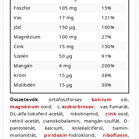
Foszfor
105 mg
15%
Vas
17 mg
121%
Jód
150 µg
100%
Magnézium
100 mg
27%
Cink
15 mg
150%
Szelén
50 µg
91%
Mangán
4 mg
200%
Króm
15 µg
38%
Molibdén
15 µg
30%
Összetevők
: ortofoszforsav
kalcium
sói,
magnézium
-oxid, L-
aszkorbinsav
, vas-fumarát,
DL-alfa-tokoferil-acetát, nikotinamid,
cink
-oxid,
retinil-acetát, cianokobalamin, mangán-szulfát, D-
pantotenát, kalcium, kolekalciferol, tiamin-
mononitrát,
piridoxin
-hidroklorid,
riboflavin
,