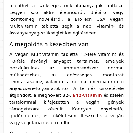
jelenthet a szükséges mikrotápanyagok pótlása.
Legyen szó aktív életmódról, diétáról vagy
izomtömeg növelésről, a BioTech USA Vegan
Multivitamin tabletta segít a napi vitamin- és
ásványianyag-szükséglet kielégítésében.
A megoldás a kezedben van
A Vegan Multivitamin tabletta 12-féle vitamint és
10-féle ásványi anyagot tartalmaz, amelyek
hozzájárulnak az immunrendszer normál
működéséhez, az egészséges csontozat
fenntartásához, valamint a normál energiatermelő
anyagcsere-folyamatokhoz. A termék összetétele
átgondolt, a megnövelt B2-,
B12-vitamin
és szelén
tartalommal kifejezetten a vegán igények
támogatására készült. Könnyen lenyelhető,
gluténmentes, és tökéletesen illeszkedik a vegán
vagy vegetáriánus étrendbe.