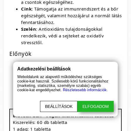
a csontok egészségéhez.
Cink
: Támogatja az immunrendszert és a bőr
egészségét, valamint hozzájárul a normál látás
fenntartásához.
Szelén
: Antioxidáns tulajdonságokkal
rendelkezik, védi a sejteket az oxidatív
stressztől.
Előnyök
Kifejezetten vegán igényekhez igazítva
Adatkezelési beállítások
Komplex vitamin- és ásványianyag-tartalom
Weboldalunk az alapvető működéshez szükséges
Gluténmentes és könnyen lenyelhető
cookie-kat használ. Szélesebb körű funkcionalitáshoz
Támogatja az immunrendszert, az
(marketing, statisztika, személyre szabás) egyéb
cookie-kat engedélyezhet.
Részletesebb információk.
energiatermelést és a csontok egészségét
BEÁLLÍTÁSOK
ELFOGADOM
BioTech USA - Vegan Multivitamin tabletta
Kiszerelés: 60 db tabletta
1 adag: 1 tabletta