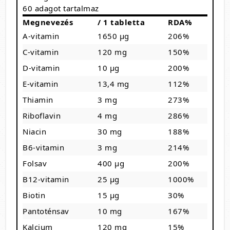
60 adagot tartalmaz
Megnevezés
/ 1 tabletta
RDA%
A-vitamin
1650 µg
206%
C-vitamin
120 mg
150%
D-vitamin
10 µg
200%
E-vitamin
13,4 mg
112%
Thiamin
3 mg
273%
Riboflavin
4 mg
286%
Niacin
30 mg
188%
B6-vitamin
3 mg
214%
Folsav
400 µg
200%
B12-vitamin
25 µg
1000%
Biotin
15 µg
30%
Pantoténsav
10 mg
167%
Kalcium
120 mg
15%