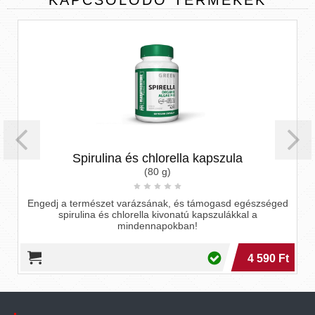
KAPCSOLÓDÓ
TERMÉKEK
Spirulina és chlorella kapszula
(80 g)
,
Engedj a természet varázsának, és támogasd egészséged
spirulina és chlorella kivonatú kapszulákkal a
mindennapokban!
4 590 Ft