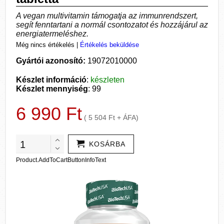
A vegan multivitamin támogatja az immunrendszert,
segít fenntartani a normál csontozatot és hozzájárul az
energiatermeléshez.
Még nincs értékelés
|
Értékelés beküldése
Gyártói azonosító:
19072010000
Készlet információ
:
készleten
Készlet mennyiség
: 99
6 990 Ft
( 5 504 Ft + ÁFA)
KOSÁRBA
Product.AddToCartButtonInfoText