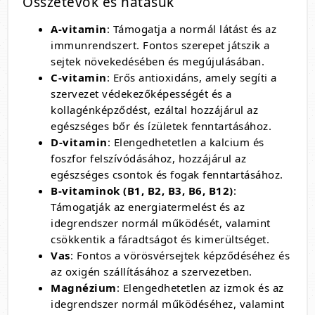
Összetevők és hatásuk
A-vitamin
: Támogatja a normál látást és az
immunrendszert. Fontos szerepet játszik a
sejtek növekedésében és megújulásában.
C-vitamin
: Erős antioxidáns, amely segíti a
szervezet védekezőképességét és a
kollagénképződést, ezáltal hozzájárul az
egészséges bőr és ízületek fenntartásához.
D-vitamin
: Elengedhetetlen a kalcium és
foszfor felszívódásához, hozzájárul az
egészséges csontok és fogak fenntartásához.
B-vitaminok (B1, B2, B3, B6, B12)
:
Támogatják az energiatermelést és az
idegrendszer normál működését, valamint
csökkentik a fáradtságot és kimerültséget.
Vas
: Fontos a vörösvérsejtek képződéséhez és
az oxigén szállításához a szervezetben.
Magnézium
: Elengedhetetlen az izmok és az
idegrendszer normál működéséhez, valamint