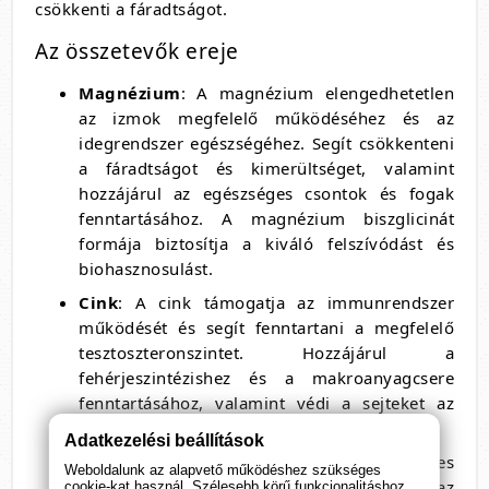
csökkenti a fáradtságot.
Az összetevők ereje
Magnézium
: A magnézium elengedhetetlen
az izmok megfelelő működéséhez és az
idegrendszer egészségéhez. Segít csökkenteni
a fáradtságot és kimerültséget, valamint
hozzájárul az egészséges csontok és fogak
fenntartásához. A magnézium biszglicinát
formája biztosítja a kiváló felszívódást és
biohasznosulást.
Cink
: A cink támogatja az immunrendszer
működését és segít fenntartani a megfelelő
tesztoszteronszintet. Hozzájárul a
fehérjeszintézishez és a makroanyagcsere
fenntartásához, valamint védi a sejteket az
oxidatív károsodástól.
Adatkezelési beállítások
Kalcium
: A kalcium fontos az egészséges
Weboldalunk az alapvető működéshez szükséges
csontok és fogak fenntartásához, valamint az
cookie-kat használ. Szélesebb körű funkcionalitáshoz