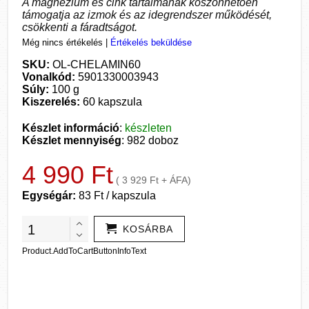
A magnézium és cink tartalmának köszönhetően
támogatja az izmok és az idegrendszer működését,
csökkenti a fáradtságot.
Még nincs értékelés
|
Értékelés beküldése
SKU:
OL-CHELAMIN60
Vonalkód:
5901330003943
Súly:
100 g
Kiszerelés:
60 kapszula
Készlet információ
:
készleten
Készlet mennyiség
: 982 doboz
4 990 Ft
( 3 929 Ft + ÁFA)
Egységár:
83 Ft / kapszula
KOSÁRBA
Product.AddToCartButtonInfoText