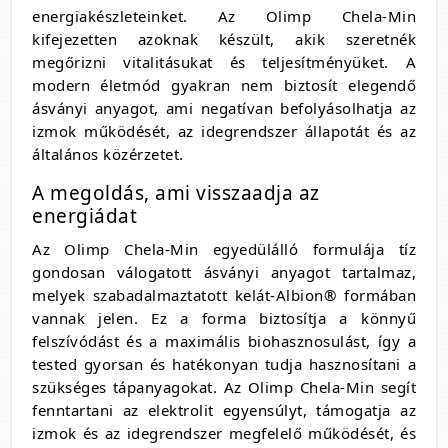
energiakészleteinket. Az Olimp Chela-Min
kifejezetten azoknak készült, akik szeretnék
megőrizni vitalitásukat és teljesítményüket. A
modern életmód gyakran nem biztosít elegendő
ásványi anyagot, ami negatívan befolyásolhatja az
izmok működését, az idegrendszer állapotát és az
általános közérzetet.
A megoldás, ami visszaadja az
energiádat
Az Olimp Chela-Min egyedülálló formulája tíz
gondosan válogatott ásványi anyagot tartalmaz,
melyek szabadalmaztatott kelát-Albion® formában
vannak jelen. Ez a forma biztosítja a könnyű
felszívódást és a maximális biohasznosulást, így a
tested gyorsan és hatékonyan tudja hasznosítani a
szükséges tápanyagokat. Az Olimp Chela-Min segít
fenntartani az elektrolit egyensúlyt, támogatja az
izmok és az idegrendszer megfelelő működését, és