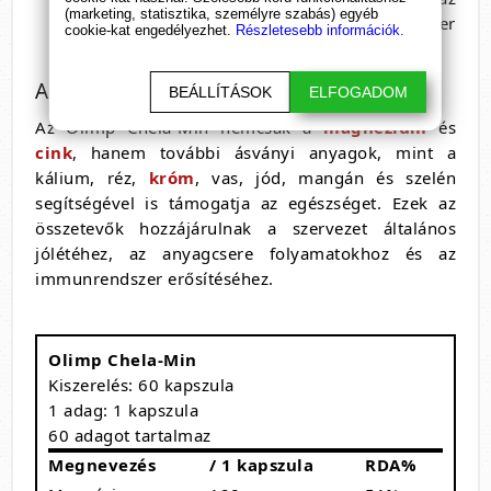
(marketing, statisztika, személyre szabás) egyéb
izomműködéshez. Segít a szív- és érrendszer
cookie-kat engedélyezhet.
Részletesebb információk.
megfelelő működésében is.
A termék további előnyei
BEÁLLÍTÁSOK
ELFOGADOM
Az Olimp Chela-Min nemcsak a
magnézium
és
cink
, hanem további ásványi anyagok, mint a
kálium, réz,
króm
, vas, jód, mangán és szelén
segítségével is támogatja az egészséget. Ezek az
összetevők hozzájárulnak a szervezet általános
jólétéhez, az anyagcsere folyamatokhoz és az
immunrendszer erősítéséhez.
Olimp Chela-Min
Kiszerelés: 60 kapszula
1 adag: 1 kapszula
60 adagot tartalmaz
Megnevezés
/ 1 kapszula
RDA%