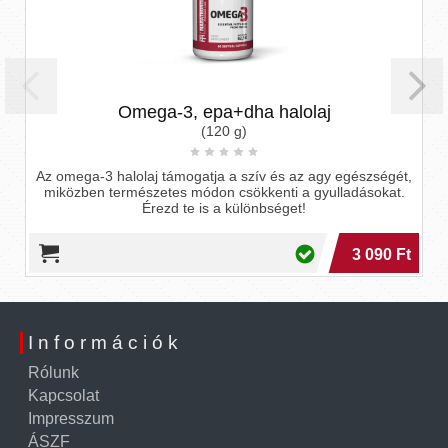
Omega-3, epa+dha halolaj
(120 g)
z omega-3 halolaj támogatja a szív és az agy egészségét,
Acélos
miközben természetes módon csökkenti a gyulladásokat.
a H
Érezd te is a különbséget!
3 090 Ft
Információk
Rólunk
Kapcsolat
Impresszum
ÁSZF