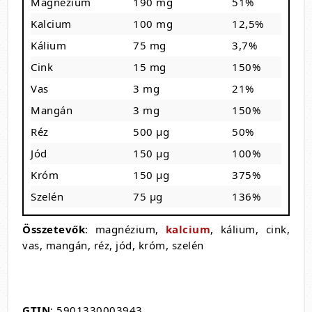
Magnézium
190 mg
51%
Kalcium
100 mg
12,5%
Kálium
75 mg
3,7%
Cink
15 mg
150%
Vas
3 mg
21%
Mangán
3 mg
150%
Réz
500 µg
50%
Jód
150 µg
100%
Króm
150 µg
375%
Szelén
75 µg
136%
Összetevők
: magnézium,
kalcium
, kálium, cink,
vas, mangán, réz, jód, króm, szelén
GTIN
: 5901330003943