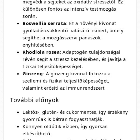
megvédi a sejteket az oxidatív stressztől. Ez
különösen fontos az intenzív testmozgás
során.
Boswellia serrata
: Ez a növényi kivonat
gyulladáscsökkentő hatásáról ismert, amely
segíthet a mozgásszervi panaszok
enyhítésében.
Rhodiola rosea
: Adaptogén tulajdonságai
révén segít a stressz kezelésében, és javítja a
fizikai teljesítőképességet.
Ginzeng
: A ginzeng kivonat fokozza a
szellemi és fizikai teljesítőképességet,
valamint erősíti az immunrendszert.
További előnyök
Laktóz-, glutén- és cukormentes, így érzékeny
gyomrúak is bátran fogyaszthatják.
Könnyen oldódik vízben, így gyorsan
elkészíthető.