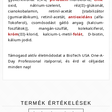
oxid, nátrium-szelenit, réz(II)-glükonát,
cianokobalamin, retinil-acetát [stabilizátor
(gumiarábikum), retinil-acetát,
antioxidáns
(alfa-
Tokoferol), csomósodást gátló anyag (kalcium-
foszfátok)], mangán-szulfát, kolekalciferol,
króm
(III)-klorid, kalcium-L-metil-
folát
, D-biotin,
kálium-jodid.
Támogasd aktív életmódodat a BioTech USA One-A-
Day Professional italporral, és érd el céljaidat
minden nap!
TERMÉK
ÉRTÉKELÉSEK