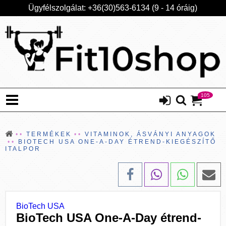
Ügyfélszolgálat: +36(30)563-6134 (9 - 14 óráig)
105
TERMÉKEK
VITAMINOK, ÁSVÁNYI ANYAGOK
BIOTECH USA ONE-A-DAY ÉTREND-KIEGÉSZÍTŐ
ITALPOR
BioTech USA
BioTech USA One-A-Day étrend-