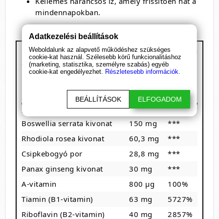
Kellemes narancsos íz, amely frissítően hat a
mindennapokban.
Adatkezelési beállítások
Weboldalunk az alapvető működéshez szükséges
BioTech USA - One-A-Day Professional
cookie-kat használ. Szélesebb körű funkcionalitáshoz
étrend-kiegészítő italpor
(marketing, statisztika, személyre szabás) egyéb
cookie-kat engedélyezhet.
Részletesebb információk.
Kiszerelés: %Kiszerelés%
1 adag: 8 g
30 adagot tartalmaz
BEÁLLÍTÁSOK
ELFOGADOM
Megnevezés
/ 8 g
RDA%
Boswellia serrata kivonat
150 mg
***
Rhodiola rosea kivonat
60,3 mg
***
Csipkebogyó por
28,8 mg
***
Panax ginseng kivonat
30 mg
***
A-vitamin
800 µg
100%
Tiamin (B1-vitamin)
63 mg
5727%
Riboflavin (B2-vitamin)
40 mg
2857%