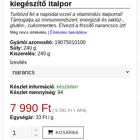
kiegészítő italpor
Turbózd fel a napodat ezzel a vitamindús italporral!
Támogatja az immunrendszert, energizál és laktóz-,
glutén-, cukormentes. Élvezd a frissítő narancsos ízt!
Még nincs értékelés
|
Értékelés beküldése
Gyártói azonosító:
19075010100
Súly:
240 g
Kiszerelés:
240 g
Ízesítés
Készlet információ
:
készleten
Készlet mennyiség
: 94
7 990 Ft
( 6 291 Ft + ÁFA)
Egységár:
33 Ft / g
KOSÁRBA