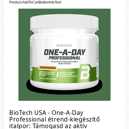
Product.AddToCartButtonInfoText
BioTech USA - One-A-Day
Professional étrend-kiegészítő
italpor: Támogasd az aktív