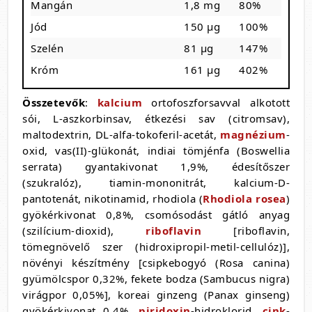
Mangán
1,8 mg
80%
Jód
150 µg
100%
Szelén
81 µg
147%
Króm
161 µg
402%
Összetevők
:
kalcium
ortofoszforsavval alkotott
sói, L-aszkorbinsav, étkezési sav (citromsav),
maltodextrin, DL-alfa-tokoferil-acetát,
magnézium
-
oxid, vas(II)-glükonát, indiai tömjénfa (Boswellia
serrata) gyantakivonat 1,9%, édesítőszer
(szukralóz), tiamin-mononitrát, kalcium-D-
pantotenát, nikotinamid, rhodiola (
Rhodiola rosea
)
gyökérkivonat 0,8%, csomósodást gátló anyag
(szilícium-dioxid),
riboflavin
[riboflavin,
tömegnövelő szer (hidroxipropil-metil-cellulóz)],
növényi készítmény [csipkebogyó (Rosa canina)
gyümölcspor 0,32%, fekete bodza (Sambucus nigra)
virágpor 0,05%], koreai ginzeng (Panax ginseng)
gyökérkivonat 0,4%,
piridoxin
-hidroklorid,
cink
-