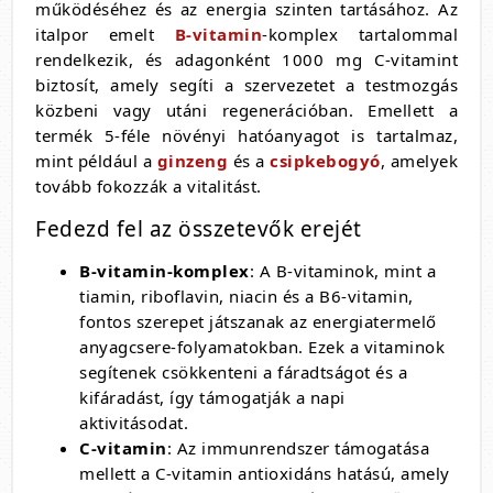
működéséhez és az energia szinten tartásához. Az
italpor emelt
B-vitamin
-komplex tartalommal
rendelkezik, és adagonként 1000 mg C-vitamint
biztosít, amely segíti a szervezetet a testmozgás
közbeni vagy utáni regenerációban. Emellett a
termék 5-féle növényi hatóanyagot is tartalmaz,
mint például a
ginzeng
és a
csipkebogyó
, amelyek
tovább fokozzák a vitalitást.
Fedezd fel az összetevők erejét
B-vitamin-komplex
: A B-vitaminok, mint a
tiamin, riboflavin, niacin és a B6-vitamin,
fontos szerepet játszanak az energiatermelő
anyagcsere-folyamatokban. Ezek a vitaminok
segítenek csökkenteni a fáradtságot és a
kifáradást, így támogatják a napi
aktivitásodat.
C-vitamin
: Az immunrendszer támogatása
mellett a C-vitamin antioxidáns hatású, amely