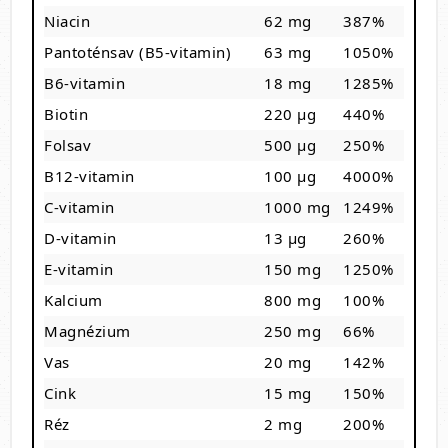
Niacin
62 mg
387%
Pantoténsav (B5-vitamin)
63 mg
1050%
B6-vitamin
18 mg
1285%
Biotin
220 µg
440%
Folsav
500 µg
250%
B12-vitamin
100 µg
4000%
C-vitamin
1000 mg
1249%
D-vitamin
13 µg
260%
E-vitamin
150 mg
1250%
Kalcium
800 mg
100%
Magnézium
250 mg
66%
Vas
20 mg
142%
Cink
15 mg
150%
Réz
2 mg
200%