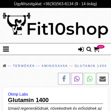
Ügyfélszolgálat: +36(30)563-6134 (9 - 14 óráig)
105
TERMÉKEK
AMINOSAVAK
GLUTAMIN 1400
Olimp Labs
Glutamin 1400
Izmaid regenerálódnak, növekednek és erősödnek az