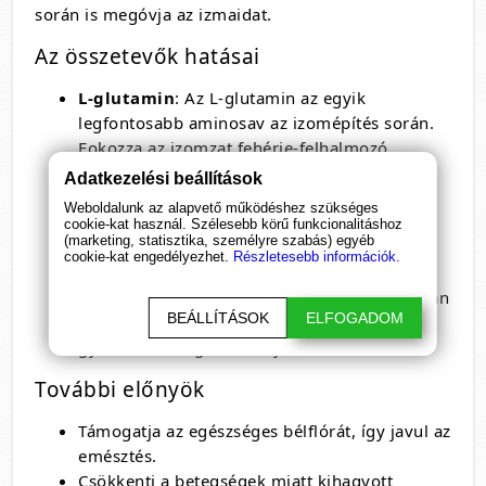
során is megóvja az izmaidat.
Az összetevők hatásai
L-glutamin
: Az L-glutamin az egyik
legfontosabb aminosav az izomépítés során.
Fokozza az izomzat fehérje-felhalmozó
képességét, így ha fehérjét is fogyasztasz, az
Adatkezelési beállítások
még hatékonyabban épül be az izmaidba.
Weboldalunk az alapvető működéshez szükséges
Emellett támogatja az immunrendszert,
cookie-kat használ. Szélesebb körű funkcionalitáshoz
(marketing, statisztika, személyre szabás) egyéb
csökkenti a fáradtságot, és javítja a
cookie-kat engedélyezhet.
Részletesebb információk.
zsíranyagcserét. Ez a multifunkcionális
aminosav segít abban, hogy az edzéseid során
BEÁLLÍTÁSOK
ELFOGADOM
a legjobb formádat hozd, és az izmaid
gyorsabban regenerálódjanak.
További előnyök
Támogatja az egészséges bélflórát, így javul az
emésztés.
Csökkenti a betegségek miatt kihagyott