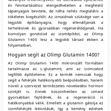
és fenntartásához elengedhetetlen a megfelelő
tápanyagok bevitele, de néha nehéz megtalálni a
tökéletes kiegészítőt. Az izmaidnak szüksége van a
legjobb építőanyagra, hogy ellenálljanak a
terhelésnek és gyorsabban regenerálódjanak. Ha
komolyan gondolod az izomépítést, az Olimp
Glutamin 1400 lesz a legjobb társad ebben a
folyamatban.
Hogyan segít az Olimp Glutamin 1400?
Az Olimp Glutamin 1400 mikronizált formában
tartalmazza az L-glutamint, ami az izomzatod
legfőbb építőeleme. Ez a termék nemcsak hogy
segít a fehérjék hatékonyabb beépülésében, hanem
növeli a szervezet természetes növekedési hormon
szintjét is. Ennek köszönhetően az izmaid
gyorsabban fejlődnek, és a regeneráció is
hatékonyabbá válik. Emellett a glutamin gátolja az
izomfehérjék lebontását, így a kemény edzések