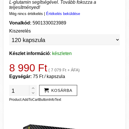
L-glutamin segítségével. Tovább fokozza a
teljesítményed!
Még nincs értékelés
|
Értékelés beküldése
Vonalkód:
5901330023989
Kiszerelés
Készlet információ
:
készleten
8 990 Ft
( 7 079 Ft + ÁFA)
Egységár:
75 Ft / kapszula
KOSÁRBA
Product.AddToCartButtonInfoText