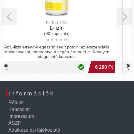
BioTech USA
BioT
L-lizin
Mega
90 kapszula)
(100, 300, 
szítő segít pótolni az esszenciális
A BioTech USA Mega Amino
tva a vegán étrendet is. Könnyen
fejlődésében és regene
olható kapszula.
teljesítmén
6 290 Ft
Információk
Rólunk
Kapcsolat
Impresszum
ÁSZF
Adatkezelési tájékoztató