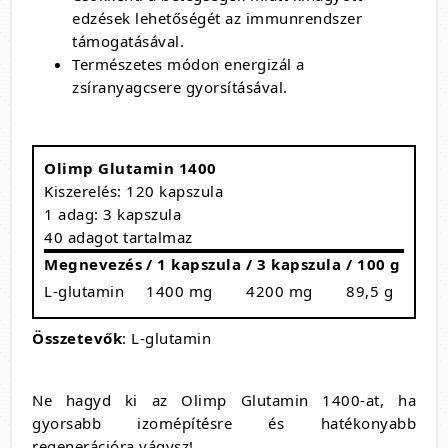
edzések lehetőségét az immunrendszer
támogatásával.
Természetes módon energizál a
zsíranyagcsere gyorsításával.
Olimp Glutamin 1400
Kiszerelés: 120 kapszula
1 adag: 3 kapszula
40 adagot tartalmaz
Megnevezés
/ 1 kapszula
/ 3 kapszula
/ 100 g
L-glutamin
1400 mg
4200 mg
89,5 g
Összetevők
: L-glutamin
Ne hagyd ki az Olimp Glutamin 1400-at, ha
gyorsabb izomépítésre és hatékonyabb
regenerációra vágysz!