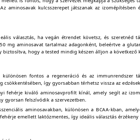
 mellett is fontos, hogy a szervezet megkapja a szükséges t
l. Az aminosavak kulcsszerepet játszanak az izomépítésben 
is választás, ha vegán étrendet követsz, és szeretnéd tám
50 mg aminosavat tartalmaz adagonként, beleértve a glutam
 biztosítva, hogy a tested mindig készen álljon a következő k
 különösen fontos a regeneráció és az immunrendszer tá
ág csökkentésében, így gyorsabban térhetsz vissza az edzése
nyi fehérje kiváló aminosavprofilt kínál, amely segít az iz
y gyorsan felszívódik a szervezetben.
sszenciális aminosavakban, különösen a BCAA-kban, amelye
ehérje emellett laktózmentes, így ideális választás érzéke