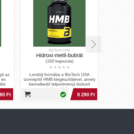
BioTech USA
Hidroxi-metil-butirát
L
(150 kapszula)
(
ít az
Lendülj formába a BioTech USA
Nyugodt éj
n és
izomépítő HMB kiegészítőjével, amely
triptofánnal,
lis
kiemelkedő teljesítményt biztosít
hozzájárul a 
minden edzésen!
Pró
90 Ft
8 290 Ft