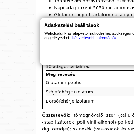
Többféle aminosavforrásból szárma
Napi adagonként 5050 mg aminosa
Glutamin-peptid tartalommal a gyor
Ideális vegán étrend kiegészítésére
Adatkezelési beállítások
Weboldalunk az alapvető működéshez szükséges coo
engedélyezhet.
Részletesebb információk.
BioTech USA - Vegan Amino
Kiszerelés: %Kiszerelés%
1 adag: 2x4 tabletta
30 adagot tartalmaz
Megnevezés
Glutamin-peptid
Szójafehérje izolátum
Borsófehérje izolátum
Összetevők
: tömegnövelő szer (celluló
{stabilizátorok [poli(vinil-alkohol)-poli(
digliceridjei); színezék (vas-oxidok és v