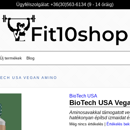
Ügyfélszolgálat: +36(30)563-6134 (9 - 14 óráig)
Új termékek
Blog
TECH USA VEGAN AMINO
BioTech USA
BioTech USA Veg
Aminosavakkal támogatott v
hatékonyan építsd izmaidat és
Még nincs értékelés
|
Értékelés bek