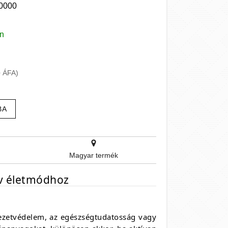
0000
en
+ ÁFA)
BA
Magyar termék
ív életmódhoz
yezetvédelem, az egészségtudatosság vagy