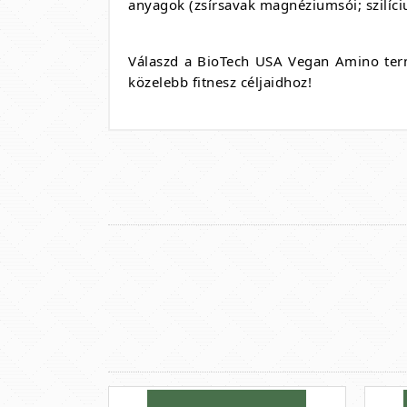
anyagok (zsírsavak magnéziumsói; szilíciu
Válaszd a BioTech USA Vegan Amino termé
közelebb fitnesz céljaidhoz!