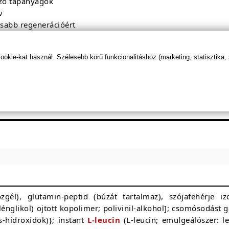
zó tápanyagok
v
sabb regenerációért
kie-kat használ. Szélesebb körű funkcionalitáshoz (marketing, statisztika,
zgél), glutamin-peptid (búzát tartalmaz), szójafehérje i
etilénglikol) ojtott kopolimer; polivinil-alkohol]; csomósodás
as-hidroxidok)}; instant
L-leucin
(L-leucin; emulgeálószer: le