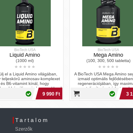
BioTech USA
BioTech USA
Liquid Amino
Mega Amino
(1000 ml)
(100, 300, 500 tabletta)
lj el a Liquid Amino világában,
A BioTech USA Mega Amino seg
 teljeskörű aminosav-komplexet
izmaid optimális fejlődésébe
és B6-vitamint kínál, hogy
regenerációjában, így maximá
ikusabbá válj a mindennapokban!
teljesítményt érhetsz el.
9 990 Ft
3 1
Tartalom
Szerzők