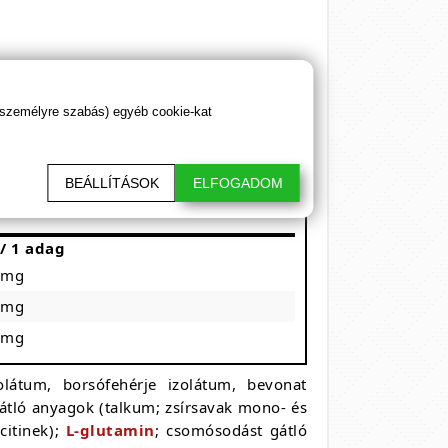
 személyre szabás) egyéb cookie-kat
BEÁLLÍTÁSOK
ELFOGADOM
/ 1 adag
mg
mg
mg
zolátum, borsófehérje izolátum, bevonat
t gátló anyagok (talkum; zsírsavak mono- és
citinek);
L-glutamin
; csomósodást gátló