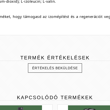
m-dioxid); L-izoleucin; L-valin.
ket, hogy támogasd az izomépítést és a regenerációt vegá
TERMÉK
ÉRTÉKELÉSEK
ÉRTÉKELÉS BEKÜLDÉSE
KAPCSOLÓDÓ
TERMÉKEK