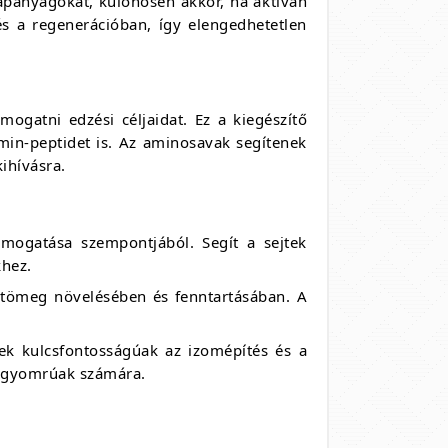
ápanyagokat, különösen akkor, ha aktívan
és a regenerációban, így elengedhetetlen
ogatni edzési céljaidat. Ez a kiegészítő
in-peptidet is. Az aminosavak segítenek
ihívásra.
mogatása szempontjából. Segít a sejtek
khez.
omtömeg növelésében és fenntartásában. A
k kulcsfontosságúak az izomépítés és a
ny gyomrúak számára.