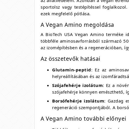
az állatvédelem. Azonban a vegán étrend
sportolsz vagy testépítéssel foglalkozo
ezek megfelelő pótlása.
A Vegan Amino megoldása
A BioTech USA Vegan Amino terméke ideál
többféle aminosavforrásból származó 50
az izomépítésben és a regenerációban, így
Az összetevők hatásai
Glutamin-peptid
: Ez az aminosav
helyreállításában és az izomfáradts
Szójafehérje izolátum
: Ez a növé
szójafehérje könnyen emészthető, íg
Borsófehérje izolátum
: Gazdag e
regeneráció szempontjából. A borsóf
A Vegan Amino további előnyei