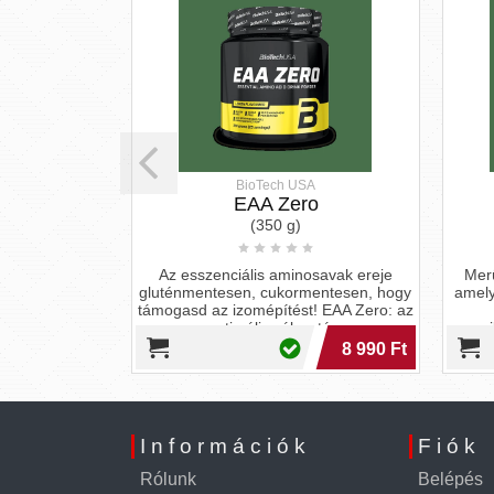
A
BioTech USA
00
EAA Zero
(350 g)
, a HMB 3000-
Az esszenciális aminosavak ereje
Merü
d erejét és
gluténmentesen, cukormentesen, hogy
amely
vesztés ellen,
támogasd az izomépítést! EAA Zero: az
ben!
optimális választás.
energ
10 490 Ft
8 990 Ft
Információk
Fiók
Rólunk
Belépés