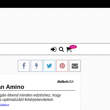
105
an Amino
egán étrend minden edzéshez, hogy
 optimalizáld fehérjebeviteled.
üldése