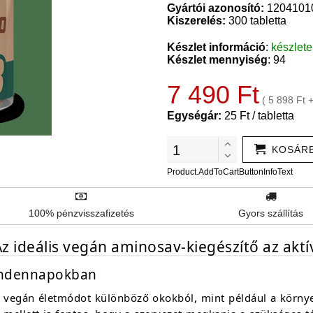
Gyártói azonosító:
1204101
Kiszerelés:
300 tabletta
Készlet információ
:
készlet
Készlet mennyiség
: 94
7 490 Ft
( 5 898 Ft 
Egységár:
25 Ft / tabletta
KOSÁR
Product.AddToCartButtonInfoText
100% pénzvisszafizetés
Gyors szállítás
z ideális vegán aminosav-kiegészítő az akt
indennapokban
a vegán életmódot különböző okokból, mint például a körn