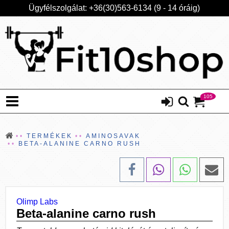
Ügyfélszolgálat: +36(30)563-6134 (9 - 14 óráig)
105
TERMÉKEK
AMINOSAVAK
BETA-ALANINE CARNO RUSH
Olimp Labs
Beta-alanine carno rush