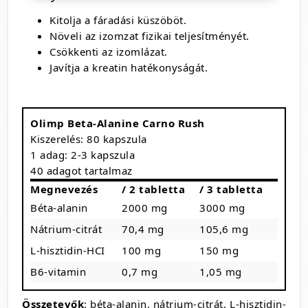
Kitolja a fáradási küszöböt.
Növeli az izomzat fizikai teljesítményét.
Csökkenti az izomlázat.
Javítja a kreatin hatékonyságát.
Olimp Beta-Alanine Carno Rush
Kiszerelés: 80 kapszula
1 adag: 2-3 kapszula
40 adagot tartalmaz
Megnevezés
/ 2 tabletta
/ 3 tabletta
Béta-alanin
2000 mg
3000 mg
Nátrium-citrát
70,4 mg
105,6 mg
L-hisztidin-HCI
100 mg
150 mg
B6-vitamin
0,7 mg
1,05 mg
Összetevők
: béta-alanin, nátrium-citrát, L-hisztidin-