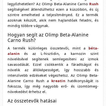
legyőzhetetlen? Az Olimp Beta-Alanine Carno
Rush
segítségével átlendülhetsz ezen a küszöbön, és új
szintre emelheted a teljesítményed. Ez a termék
azoknak készült, akik nem hajlandóak feladni, és
mindig többre vágynak.
Hogyan segít az Olimp Beta-Alanine
Carno Rush?
A termék különleges összetevői, mint a
béta-
alanin
és az L-hisztidin, a karnozin szint
növelésével segítenek semlegesíteni az izmok
savasodását. Ezzel csökkentik a fáradtságot és
növelik az állóképességet, így hosszabb és
intenzívebb edzéseket végezhetsz. Az Olimp Beta-
Alanine Carno Rush a
kreatin
hatékonyságát is
fokozza, így még nagyobb erő- és izomtömeg-
növekedést érhetsz el.
Az összetevők hatásai