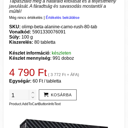
Tapasztald meg a határaid kitolását és a teljesítmény
javulását. A fáradtság és savasodás mostantól a
múlté!
Még nincs értékelés
|
Értékelés beküldése
SKU:
olimp-beta-alanine-carno-rush-80-tab
Vonalkód:
5901330076091
Súly:
100 g
Kiszerelés:
80 tabletta
Készlet információ
:
készleten
Készlet mennyiség
: 991 doboz
4 790 Ft
( 3 772 Ft + ÁFA)
Egységár:
60 Ft / tabletta
KOSÁRBA
Product.AddToCartButtonInfoText