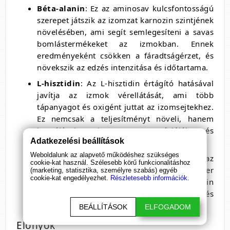
Béta-alanin
: Ez az aminosav kulcsfontosságú
szerepet játszik az izomzat karnozin szintjének
növelésében, ami segít semlegesíteni a savas
bomlástermékeket az izmokban. Ennek
eredményeként csökken a fáradtságérzet, és
növekszik az edzés intenzitása és időtartama.
L-hisztidin
: Az L-hisztidin értágító hatásával
javítja az izmok vérellátását, ami több
tápanyagot és oxigént juttat az izomsejtekhez.
Ez nemcsak a teljesítményt növeli, hanem
hozzájárul az izomzat regenerációjához és
Adatkezelési beállítások
növekedéséhez is.
Weboldalunk az alapvető működéshez szükséges
B6-vitamin
: Ez a vitamin elengedhetetlen az
cookie-kat használ. Szélesebb körű funkcionalitáshoz
energiatermeléshez és az idegrendszer
(marketing, statisztika, személyre szabás) egyéb
cookie-kat engedélyezhet.
Részletesebb információk.
megfelelő működéséhez. A B6-vitamin
támogatja az izomzat anyagcseréjét, és
hozzájárul a fáradtság csökkentéséhez.
BEÁLLÍTÁSOK
ELFOGADOM
Előnyök