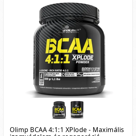
Olimp BCAA 4:1:1 XPlode - Maximális