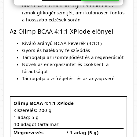
hozzá. Az L-izoleucin segít fenntartani az
izmok glikogénszintjét, ami különösen fontos
a hosszabb edzések során.
Az Olimp BCAA 4:1:1 XPlode előnyei
Kiváló arányú BCAA keverék (4:1:1)
Gyors és hatékony felszívódás
Támogatja az izomfejlődést és a regenerációt
Növeli az energiaszintet és csökkenti a
fáradtságot
Támogatja a zsírégetést és az anyagcserét
Olimp BCAA 4:1:1 XPlode
Kiszerelés: 200 g
1 adag: 5 g
40 adagot tartalmaz
Megnevezés
/ 1 adag (5 g)