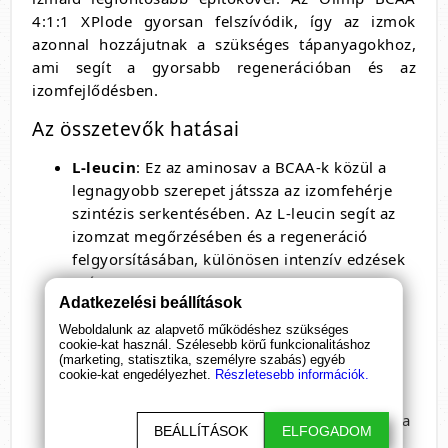
4:1:1 XPlode gyorsan felszívódik, így az izmok
azonnal hozzájutnak a szükséges tápanyagokhoz,
ami segít a gyorsabb regenerációban és az
izomfejlődésben.
Az összetevők hatásai
L-leucin
: Ez az aminosav a BCAA-k közül a
legnagyobb szerepet játssza az izomfehérje
szintézis serkentésében. Az L-leucin segít az
izomzat megőrzésében és a regeneráció
felgyorsításában, különösen intenzív edzések
után.
Adatkezelési beállítások
L-valin
: Energiát biztosít az izmok számára,
így segít csökkenteni a fáradtságot és javítja
Weboldalunk az alapvető működéshez szükséges
cookie-kat használ. Szélesebb körű funkcionalitáshoz
az állóképességet. Az L-valin szerepet játszik
(marketing, statisztika, személyre szabás) egyéb
az izmok anyagcseréjében, ami hozzájárul a
cookie-kat engedélyezhet.
Részletesebb információk.
gyorsabb regenerációhoz.
L-izoleucin
: Az izmok energiaellátásához és a
BEÁLLÍTÁSOK
ELFOGADOM
glükóz felhasználás optimalizálásához járul