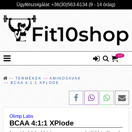
Ügyfélszolgálat: +36(30)563-6134 (9 - 14 óráig)
105
TERMÉKEK
AMINOSAVAK
BCAA 4:1:1 XPLODE
Olimp Labs
BCAA 4:1:1 XPlode