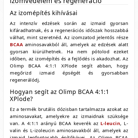
izomvédelem és regeneráció
Az izomépítés kihívásai
Az intenzív edzések során az izmaid gyorsan
kifáradhatnak, és a regenerációs időszak hosszabbá
válhat, mint szeretnéd. Az izomzatod jelentős része
BCAA
aminosavakból áll, amelyek az edzések alatt
gyorsan kiürülhetnek. Ha nem pótolod ezeket
időben, az izomépítés és a fejlődés is akadozhat. Az
Olimp BCAA 4:1:1 XPlode segít abban, hogy
megőrizd izmaid épségét és gyorsabban
regenerálódj.
Hogyan segít az Olimp BCAA 4:1:1
XPlode?
Ez a termék brutális dózisban tartalmazza azokat az
aminosavakat, amelyekre az izmaidnak szüksége
van. A 4:1:1 arányú BCAA keverék az
L-leucin
, L-
valin és L-izoleucin aminosavakból áll, amelyek az
izmaid legfontosabb építőkövei. Az Olimp BCAA