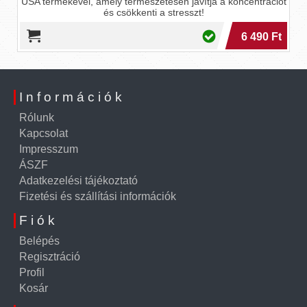
USA termékével, amely természetesen javítja a koncentrációt
és csökkenti a stresszt!
6 490 Ft
Információk
Rólunk
Kapcsolat
Impresszum
ÁSZF
Adatkezelési tájékoztató
Fizetési és szállítási információk
Fiók
Belépés
Regisztráció
Profil
Kosár