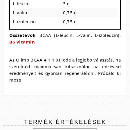
L-leucin
3 g
L-valin
0,75 g
L-izoleucin
0,75 g
Összetevők
: BCAA (L-leucin, L-valin, L-izoleucin),
B6 vitamin
Az Olimp BCAA 4:1:1 XPlode a legjobb választás, ha
szeretnéd maximálisan kihasználni az edzéseid
eredményeit és gyorsan regenerálódni. Próbáld ki
most!
TERMÉK
ÉRTÉKELÉSEK