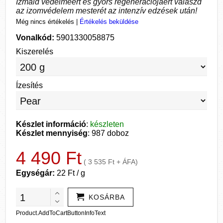
Izmaid védelméért és gyors regenerációjáért válaszd
az izomvédelem mesterét az intenzív edzések után!
Még nincs értékelés
|
Értékelés beküldése
Vonalkód:
5901330058875
Kiszerelés
Ízesítés
Készlet információ
:
készleten
Készlet mennyiség
: 987 doboz
4 490 Ft
( 3 535 Ft + ÁFA)
Egységár:
22 Ft / g
KOSÁRBA
Product.AddToCartButtonInfoText