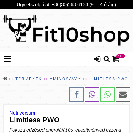
Ügyfélszolgálat: +36(30)563-6134 (9 - 14 óráig)
105
TERMÉKEK
AMINOSAVAK
LIMITLESS PWO
Nutriversum
Limitless PWO
Fokozd edzésed energiáját és teljesítményed ezzel a