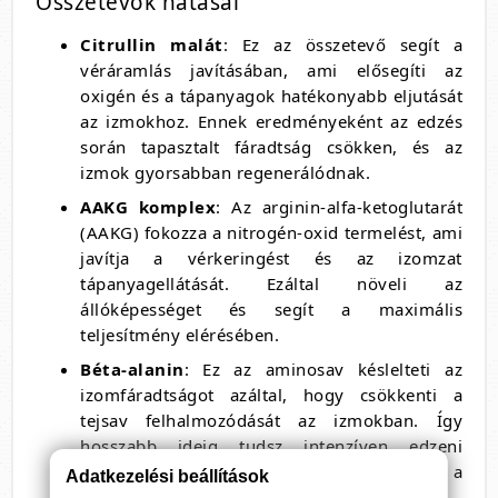
Összetevők hatásai
Citrullin malát
: Ez az összetevő segít a
véráramlás javításában, ami elősegíti az
oxigén és a tápanyagok hatékonyabb eljutását
az izmokhoz. Ennek eredményeként az edzés
során tapasztalt fáradtság csökken, és az
izmok gyorsabban regenerálódnak.
AAKG komplex
: Az arginin-alfa-ketoglutarát
(AAKG) fokozza a nitrogén-oxid termelést, ami
javítja a vérkeringést és az izomzat
tápanyagellátását. Ezáltal növeli az
állóképességet és segít a maximális
teljesítmény elérésében.
Béta-alanin
: Ez az aminosav késlelteti az
izomfáradtságot azáltal, hogy csökkenti a
tejsav felhalmozódását az izmokban. Így
hosszabb ideig tudsz intenzíven edzeni
anélkül, hogy a savasodás miatt csökkenne a
Adatkezelési beállítások
teljesítményed.