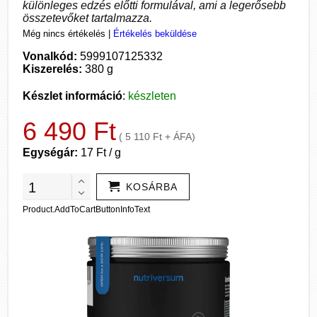
különleges edzés előtti formulával, ami a legerősebb
összetevőket tartalmazza.
Még nincs értékelés
|
Értékelés beküldése
Vonalkód:
5999107125332
Kiszerelés:
380 g
Készlet információ
:
készleten
6 490 Ft
( 5 110 Ft + ÁFA)
Egységár:
17 Ft / g
KOSÁRBA
Product.AddToCartButtonInfoText