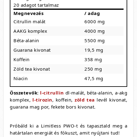
20 adagot tartalmaz
Megnevezés
/ adag
Citrullin malát
6000 mg
AAKG komplex
4000 mg
Béta-alanin
5500 mg
Guarana kivonat
19,5 mg
Koffein
358 mg
Zöld tea kivonat
250 mg
Niacin
47,5 mg
Összetevők
:
l-citrullin
dl-malát, béta-alanin, a-akg
komplex,
l-tirozin
, koffein,
zöld tea
levél kivonat,
guarana mag por, fekete bors kivonat.
Próbáld ki a Limitless PWO-t és tapasztald meg a
határtalan energiát és fókuszt, amit nyújtani tud!