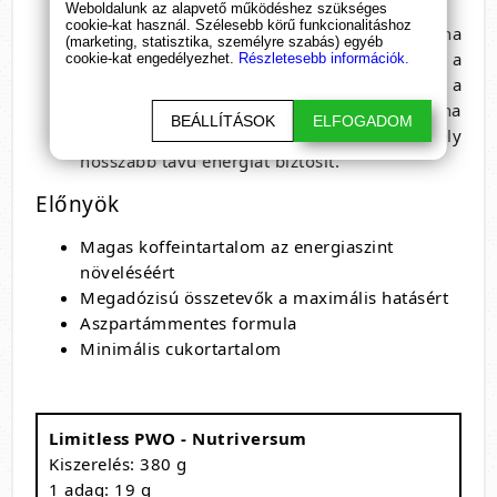
Weboldalunk az alapvető működéshez szükséges
cookie-kat használ. Szélesebb körű funkcionalitáshoz
Koffein és guarana
: A koffein és a guarana
(marketing, statisztika, személyre szabás) egyéb
kombinációja növeli az energiaszintet és a
cookie-kat engedélyezhet.
Részletesebb információk.
mentális fókuszt, így segít átlépni a
holtpontokon az edzés során. A guarana
BEÁLLÍTÁSOK
ELFOGADOM
természetes eredetű koffeinforrás, amely
hosszabb távú energiát biztosít.
Előnyök
Magas koffeintartalom az energiaszint
növeléséért
Megadózisú összetevők a maximális hatásért
Aszpartámmentes formula
Minimális cukortartalom
Limitless PWO - Nutriversum
Kiszerelés: 380 g
1 adag: 19 g