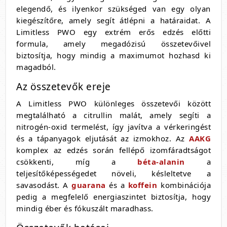
elegendő, és ilyenkor szükséged van egy olyan
kiegészítőre, amely segít átlépni a határaidat. A
Limitless PWO egy extrém erős edzés előtti
formula, amely megadózisú összetevőivel
biztosítja, hogy mindig a maximumot hozhasd ki
magadból.
Az összetevők ereje
A Limitless PWO különleges összetevői között
megtalálható a citrullin malát, amely segíti a
nitrogén-oxid termelést, így javítva a vérkeringést
és a tápanyagok eljutását az izmokhoz. Az
AAKG
komplex az edzés során fellépő izomfáradtságot
csökkenti, míg a
béta-alanin
a
teljesítőképességedet növeli, késleltetve a
savasodást. A
guarana
és a
koffein
kombinációja
pedig a megfelelő energiaszintet biztosítja, hogy
mindig éber és fókuszált maradhass.