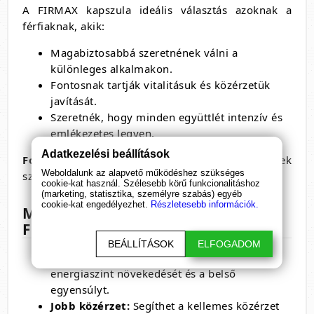
A FIRMAX kapszula ideális választás azoknak a
férfiaknak, akik:
Magabiztosabbá szeretnének válni a
különleges alkalmakon.
Fontosnak tartják vitalitásuk és közérzetük
javítását.
Szeretnék, hogy minden együttlét intenzív és
emlékezetes legyen.
Adatkezelési beállítások
Fontos:
A termék kizárólag egészséges személyek
Weboldalunk az alapvető működéshez szükséges
számára ajánlott.
cookie-kat használ. Szélesebb körű funkcionalitáshoz
(marketing, statisztika, személyre szabás) egyéb
cookie-kat engedélyezhet.
Részletesebb információk.
Milyen előnyöket tapasztalhatsz a
Firmax szedésével?
BEÁLLÍTÁSOK
ELFOGADOM
Energia és magabiztosság:
Támogatja az
energiaszint növekedését és a belső
egyensúlyt.
Jobb közérzet:
Segíthet a kellemes közérzet