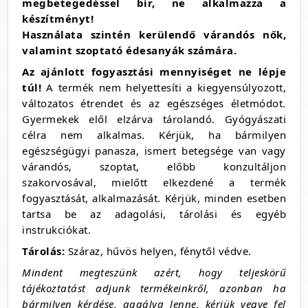
megbetegedéssel bír, ne alkalmazza a
készítményt!
Használata szintén kerülendő várandós nők,
valamint szoptató édesanyák számára.
Az ajánlott fogyasztási mennyiséget ne lépje
túl!
A termék nem helyettesíti a kiegyensúlyozott,
változatos étrendet és az egészséges életmódot.
Gyermekek elől elzárva tárolandó. Gyógyászati
célra nem alkalmas. Kérjük, ha bármilyen
egészségügyi panasza, ismert betegsége van vagy
várandós, szoptat, előbb konzultáljon
szakorvosával, mielőtt elkezdené a termék
fogyasztását, alkalmazását. Kérjük, minden esetben
tartsa be az adagolási, tárolási és egyéb
instrukciókat.
Tárolás:
Száraz, hűvös helyen, fénytől védve.
Mindent megteszünk azért, hogy teljeskörű
tájékoztatást adjunk termékeinkről, azonban ha
bármilyen kérdése, aggálya lenne, kérjük vegye fel