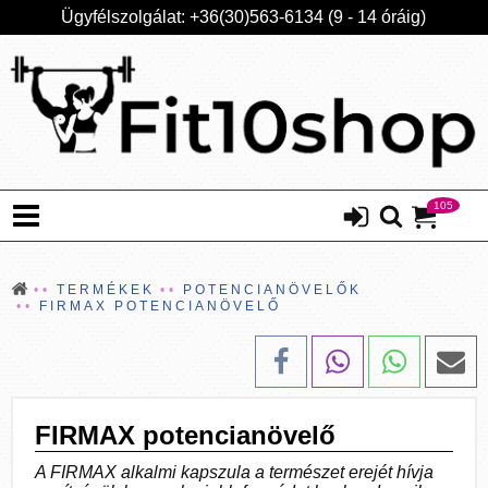
Ügyfélszolgálat: +36(30)563-6134 (9 - 14 óráig)
105
TERMÉKEK
POTENCIANÖVELŐK
FIRMAX POTENCIANÖVELŐ
FIRMAX potencianövelő
A FIRMAX alkalmi kapszula a természet erejét hívja