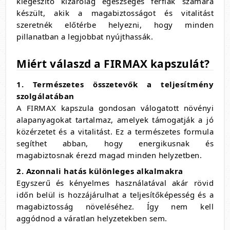
kiegészítő kizárólag egészséges férfiak számára
készült, akik a magabiztosságot és vitalitást
szeretnék előtérbe helyezni, hogy minden
pillanatban a legjobbat nyújthassák.
Miért válaszd a FIRMAX kapszulát?
1. Természetes összetevők a teljesítmény
szolgálatában
A FIRMAX kapszula gondosan válogatott növényi
alapanyagokat tartalmaz, amelyek támogatják a jó
közérzetet és a vitalitást. Ez a természetes formula
segíthet abban, hogy energikusnak és
magabiztosnak érezd magad minden helyzetben.
2. Azonnali hatás különleges alkalmakra
Egyszerű és kényelmes használatával akár rövid
időn belül is hozzájárulhat a teljesítőképesség és a
magabiztosság növeléséhez. Így nem kell
aggódnod a váratlan helyzetekben sem.