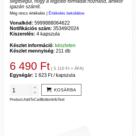
segítségül, hogy a legjobb formádat hozhasd, amikor
igazán számít.
Még nincs értékelés
|
Értékelés beküldése
Vonalkód:
5999888064622
Notifikációs szám:
35349/2024
Kiszerelés:
4 kapszula
Készlet információ
:
készleten
Készlet mennyiség
: 211 db
6 490 Ft
( 5 110 Ft + ÁFA)
Egységár:
1 623 Ft / kapszula
KOSÁRBA
Product.AddToCartButtonInfoText