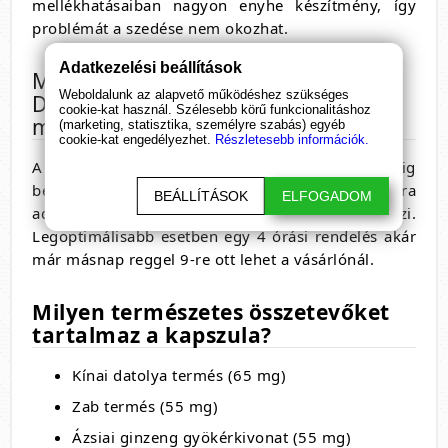
mellékhatásaiban nagyon enyhe készítmény, így
problémát a szedése nem okozhat.
Adatkezelési beállítások
Mennyi idő alatt kapom meg a
Weboldalunk az alapvető működéshez szükséges
Dragon Power Plust ha
cookie-kat használ. Szélesebb körű funkcionalitáshoz
megrendelem?
(marketing, statisztika, személyre szabás) egyéb
cookie-kat engedélyezhet.
Részletesebb információk.
A Kapszulacenter webáruházba, a délután 4-ig
beérkezett megrendeléseket még aznap postára
BEÁLLÍTÁSOK
ELFOGADOM
adjuk és a posta 1-2 munkanapon belül ki is viszi.
Legoptimálisabb esetben egy 4 órási rendelés akár
már másnap reggel 9-re ott lehet a vásárlónál.
Milyen természetes összetevőket
tartalmaz a kapszula?
Kínai datolya termés (65 mg)
Zab termés (55 mg)
Ázsiai ginzeng gyökérkivonat (55 mg)