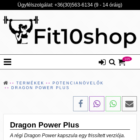
Ügyfélszolgálat: +36(30)563-6134 (9 - 14 óráig)
105
TERMÉKEK
POTENCIANÖVELŐK
DRAGON POWER PLUS
Dragon Power Plus
A régi Dragon Power kapszula egy frissített verziója.