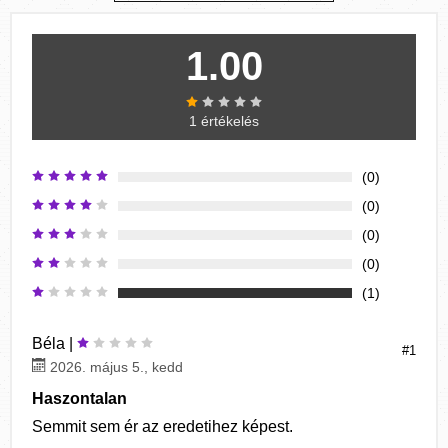
1.00
1 értékelés
(0)
(0)
(0)
(0)
(1)
Béla |
#1
2026. május 5., kedd
Haszontalan
Semmit sem ér az eredetihez képest.