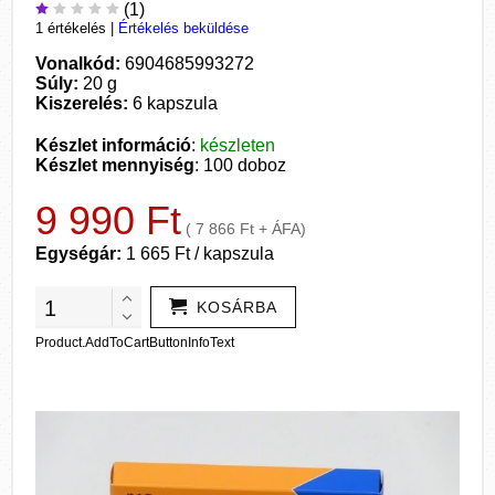
(1)
1 értékelés
|
Értékelés beküldése
Vonalkód:
6904685993272
Súly:
20 g
Kiszerelés:
6 kapszula
Készlet információ
:
készleten
Készlet mennyiség
: 100 doboz
9 990 Ft
( 7 866 Ft + ÁFA)
Egységár:
1 665 Ft / kapszula
KOSÁRBA
Product.AddToCartButtonInfoText