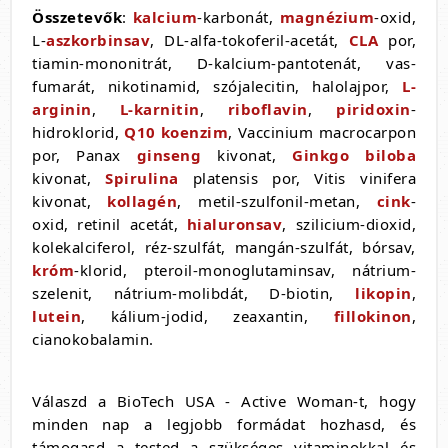
Összetevők
:
kalcium
-karbonát,
magnézium
-oxid,
L-
aszkorbinsav
, DL-alfa-tokoferil-acetát,
CLA
por,
tiamin-mononitrát, D-kalcium-pantotenát, vas-
fumarát, nikotinamid, szójalecitin, halolajpor,
L-
arginin
,
L-karnitin
,
riboflavin
,
piridoxin
-
hidroklorid,
Q10 koenzim
, Vaccinium macrocarpon
por, Panax
ginseng
kivonat,
Ginkgo biloba
kivonat,
Spirulina
platensis por, Vitis vinifera
kivonat,
kollagén
, metil-szulfonil-metan,
cink
-
oxid, retinil acetát,
hialuronsav
, szilicium-dioxid,
kolekalciferol, réz-szulfát, mangán-szulfát, bórsav,
króm
-klorid, pteroil-monoglutaminsav, nátrium-
szelenit, nátrium-molibdát, D-biotin,
likopin
,
lutein
, kálium-jodid, zeaxantin,
fillokinon
,
cianokobalamin.
Válaszd a BioTech USA - Active Woman-t, hogy
minden nap a legjobb formádat hozhasd, és
támogasd a tested a szükséges vitaminokkal és