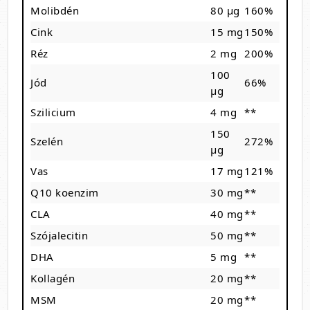
Molibdén
80 µg
160%
Cink
15 mg
150%
Réz
2 mg
200%
100
Jód
66%
µg
Szilicium
4 mg
**
150
Szelén
272%
µg
Vas
17 mg
121%
Q10 koenzim
30 mg
**
CLA
40 mg
**
Szójalecitin
50 mg
**
DHA
5 mg
**
Kollagén
20 mg
**
MSM
20 mg
**