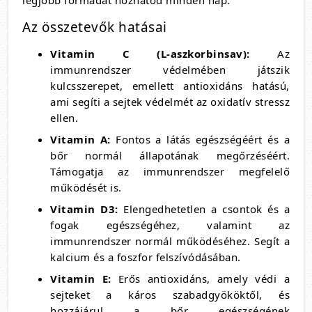
legjobb formádat hozhatod minden nap.
Az összetevők hatásai
Vitamin C (L-aszkorbinsav):
Az
immunrendszer védelmében játszik
kulcsszerepet, emellett antioxidáns hatású,
ami segíti a sejtek védelmét az oxidatív stressz
ellen.
Vitamin A:
Fontos a látás egészségéért és a
bőr normál állapotának megőrzéséért.
Támogatja az immunrendszer megfelelő
működését is.
Vitamin D3:
Elengedhetetlen a csontok és a
fogak egészségéhez, valamint az
immunrendszer normál működéséhez. Segít a
kalcium és a foszfor felszívódásában.
Vitamin E:
Erős antioxidáns, amely védi a
sejteket a káros szabadgyököktől, és
hozzájárul a bőr egészségének