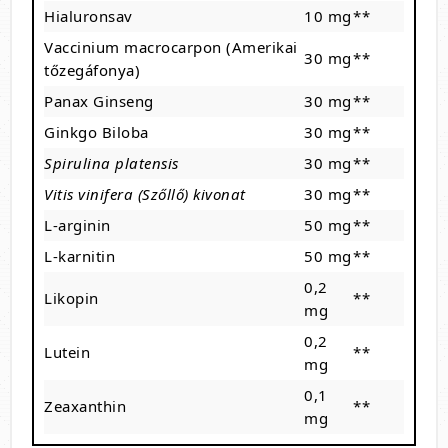
Hialuronsav
10 mg
**
Vaccinium macrocarpon (Amerikai
30 mg
**
tőzegáfonya)
Panax Ginseng
30 mg
**
Ginkgo Biloba
30 mg
**
Spirulina platensis
30 mg
**
Vitis vinifera (Szőllő) kivonat
30 mg
**
L-arginin
50 mg
**
L-karnitin
50 mg
**
0,2
Likopin
**
mg
0,2
Lutein
**
mg
0,1
Zeaxanthin
**
mg