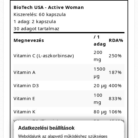
BioTech USA - Active Woman
Kiszerelés: 60 kapszula
1 adag: 2 kapszula
30 adagot tartalmaz
/ 1
Megnevezés
RDA%
adag
200
Vitamin C (L-aszkorbinsav)
250%
mg
1500
Vitamin A
187%
µg
Vitamin D3
20 µg
400%
100
Vitamin E
833%
mg
Vitamin K
80 µg
106%
Vitamin B1 (Tiamin)
50 mg
4545%
Adatkezelési beállítások
Vitamin B2 (Riboflavin)
40 mg
2857%
Weboldalunk az alapvető működéshez szükséges