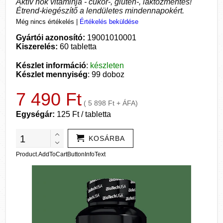
Aktív nők vitaminja - cukor-, glutén-, laktózmentes!
Étrend-kiegészítő a lendületes mindennapokért.
Még nincs értékelés
|
Értékelés beküldése
Gyártói azonosító:
19001010001
Kiszerelés:
60 tabletta
Készlet információ
:
készleten
Készlet mennyiség
: 99 doboz
7 490 Ft
( 5 898 Ft + ÁFA)
Egységár:
125 Ft / tabletta
KOSÁRBA
Product.AddToCartButtonInfoText