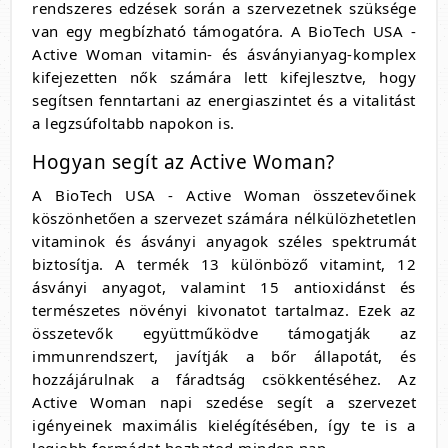
rendszeres edzések során a szervezetnek szüksége
van egy megbízható támogatóra. A BioTech USA -
Active Woman vitamin- és ásványianyag-komplex
kifejezetten nők számára lett kifejlesztve, hogy
segítsen fenntartani az energiaszintet és a vitalitást
a legzsúfoltabb napokon is.
Hogyan segít az Active Woman?
A BioTech USA - Active Woman összetevőinek
köszönhetően a szervezet számára nélkülözhetetlen
vitaminok és ásványi anyagok széles spektrumát
biztosítja. A termék 13 különböző vitamint, 12
ásványi anyagot, valamint 15 antioxidánst és
természetes növényi kivonatot tartalmaz. Ezek az
összetevők együttműködve támogatják az
immunrendszert, javítják a bőr állapotát, és
hozzájárulnak a fáradtság csökkentéséhez. Az
Active Woman napi szedése segít a szervezet
igényeinek maximális kielégítésében, így te is a