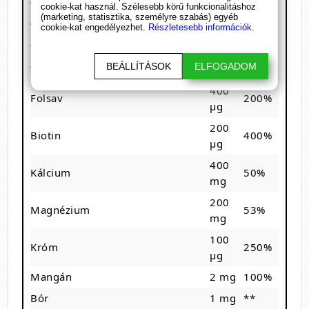
Vitamin B3 (Niacin)
50 mg
312%
cookie-kat használ. Szélesebb körű funkcionalitáshoz
(marketing, statisztika, személyre szabás) egyéb
Vitamin B5 (Pantoténsav)
50 mg
833%
cookie-kat engedélyezhet.
Részletesebb információk.
Vitamin B6 (Piridoxin-hidroklorid)
25 mg
1785%
BEÁLLÍTÁSOK
ELFOGADOM
Vitamin B12
10 µg
400%
400
Folsav
200%
µg
200
Biotin
400%
µg
400
Kálcium
50%
mg
200
Magnézium
53%
mg
100
Króm
250%
µg
Mangán
2 mg
100%
Bór
1 mg
**