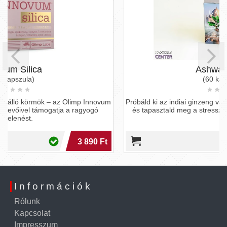
Ashwagandha
(60 kapszula)
m
Próbáld ki az indiai ginzeng varázsát a GAL Ashwagandhával,
és tapasztald meg a stresszmentes, energikus életérzést!
6 860 Ft
Információk
Rólunk
Kapcsolat
Impresszum