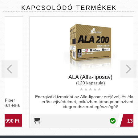
KAPCSOLÓDÓ
TERMÉKEK
ALA (Alfa-liposav)
(120 kapszula)
Energizáld izmaidat az Alfa-liposav erejével, és élvezd az
erős sejtvédelmet, miközben támogatod szíved és
idegrendszered egészségét!
13 790 Ft