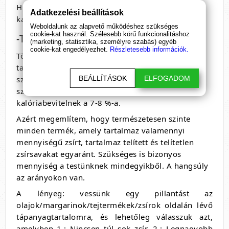
HDL koleszterint. Az ajánlott mennyiség a teljes
Adatkezelési beállítások
kalória bevitelnek legalább 10-12 %-a.
Weboldalunk az alapvető működéshez szükséges
cookie-kat használ. Szélesebb körű funkcionalitáshoz
-Többszörösen telítetlen zsírsavak:
(marketing, statisztika, személyre szabás) egyéb
cookie-kat engedélyezhet.
Részletesebb információk.
Többségében a növényi olajok és halak
tartalmazzák. Ezek csökkentik az LDL koleszterin
BEÁLLÍTÁSOK
ELFOGADOM
szintet, de sajnos csökkentik a HDL koleszterin
szintjét is. Az ajánlott mennyiség a teljes napi
kalóriabevitelnek a 7-8 %-a.
Azért megemlítem, hogy természetesen szinte
minden termék, amely tartalmaz valamennyi
mennyiségű zsírt, tartalmaz telített és telítetlen
zsírsavakat egyaránt. Szükséges is bizonyos
mennyiség a testünknek mindegyikből. A hangsúly
az arányokon van.
A lényeg: vessünk egy pillantást az
olajok/margarinok/tejtermékek/zsírok oldalán lévő
tápanyagtartalomra, és lehetőleg válasszuk azt,
amelyben 1.: Nincsen túl sok zsír, 2.: Legnagyobb