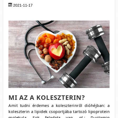
2021-11-17
MI AZ A KOLESZTERIN?
Amit tudni érdemes a koleszterinről dióhéjban: a
koleszterin a lipidek csoportjába tartozó lipoprotein
molekula. Sok feladata van, pl.: D-vitamin