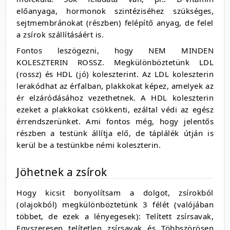
előanyaga, hormonok szintéziséhez szükséges,
sejtmembránokat (részben) felépítő anyag, de felel
a zsírok szállításáért is.
Fontos leszögezni, hogy NEM MINDEN
KOLESZTERIN ROSSZ. Megkülönböztetünk LDL
(rossz) és HDL (jó) koleszterint. Az LDL koleszterin
lerakódhat az érfalban, plakkokat képez, amelyek az
ér elzáródásához vezethetnek. A HDL koleszterin
ezeket a plakkokat csökkenti, ezáltal védi az egész
érrendszerünket. Ami fontos még, hogy jelentős
részben a testünk állítja elő, de táplálék útján is
kerül be a testünkbe némi koleszterin.
Jöhetnek a zsírok
Hogy kicsit bonyolítsam a dolgot, zsírokból
(olajokból) megkülönböztetünk 3 félét (valójában
többet, de ezek a lényegesek): Telített zsírsavak,
Egyszeresen telítetlen zsírsavak és Többszörösen