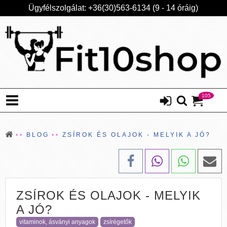
Ügyfélszolgálat: +36(30)563-6134 (9 - 14 óráig)
105
BLOG
ZSÍROK ÉS OLAJOK - MELYIK A JÓ?
ZSÍROK ÉS OLAJOK - MELYIK
A JÓ?
vitaminok, ásványi anyagok
zsírégetők