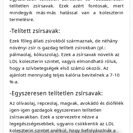
telítetlen zsírsavak. Ezek azért fontosak, mert
mindegyik más-más hatással van a koleszterin
termelésre.
-Telített zsírsavak:
Ezek főleg állati zsírokból származnak, de néhány
növényi zsír is gazdag telített zsírokban (pl.:
pálmaolaj, kókuszolaj). Ezek a zsírsavak növelik az
LDL koleszterin szintet, vagyis elmondható róluk,
hogy a szívbetegségek első számú okozói. Az
ajánlott mennyiség teljes kalória bevitelnek a 7-10
%-a.
-Egyszeresen telítetlen zsírsavak:
Az olívaolaj, repceolaj, magvak, avokádó és diófélék
igen-igen gazdagok egyszeresen telítetlen
zsírsavakban. Ezek a szervezetre nézve a
legegészségesebbek, ugyanis csökkentik az LDL
koleszterin szintet anélkül, hogy befolyásolnák a