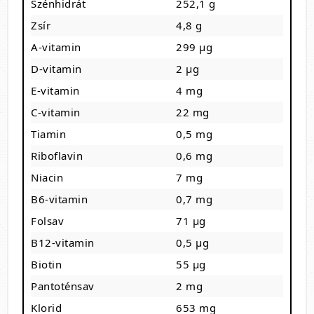
Szénhidrát
252,1 g
Zsír
4,8 g
A-vitamin
299 µg
D-vitamin
2 µg
E-vitamin
4 mg
C-vitamin
22 mg
Tiamin
0,5 mg
Riboflavin
0,6 mg
Niacin
7 mg
B6-vitamin
0,7 mg
Folsav
71 µg
B12-vitamin
0,5 µg
Biotin
55 µg
Pantoténsav
2 mg
Klorid
653 mg