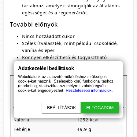
tartalmaz, amelyek támogatják az általános
egészséget és a regenerációt.
További előnyök
Nincs hozzáadott cukor
Széles ízválaszték, mint például csokoládé,
vanília és eper
Könnyen elkészíthető és fogyasztható
Adatkezelési beállítások
Weboldalunk az alapvető működéshez szükséges
cookie-kat használ. Szélesebb körű funkcionalitáshoz
Optimum Nutrition - ON Serious Mass
(marketing, statisztika, személyre szabás) egyéb
Kiszerelés: 2730/5600 g
cookie-kat engedélyezhet.
Részletesebb információk.
1 adag: 334 g
8-15 adagot tartalmaz
BEÁLLÍTÁSOK
ELFOGADOM
Megnevezés
/ adag
Kalória
1252 kcal
Fehérje
49,9 g