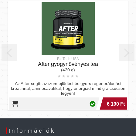
BioTech USA
After gyógynövényes tea
(420 g)
Az After segíti az izomfejlődést és gyors regenerálódást
kreatinnal, aminosavakkal, hogy energiád mindig a csúcson
legyen!
6 190 Ft
Információk