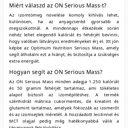
Miért válaszd az ON Serious Mass-t?
Az izomtömeg növelése komoly kihívás lehet,
különösen, ha az anyagcseréd gyorsabb a
megszokottnál. A mindennapi étkezések során
nehéz lehet elegendő kalóriát és fehérjét bevinni,
hogy valóban látványos eredményeket érj el. Itt jön
képbe az Optimum Nutrition Serious Mass, amely
segít áthidalni ezt a hiányt, és biztosítja a szükséges
extra energiát.
Hogyan segít az ON Serious Mass?
Az ON Serious Mass minden adagja 1.250 kalóriát
és 50 gramm fehérjét tartalmaz, ami tökéletes
alapot biztosít az izomépítéshez. A termék
szénhidrát mátrixa cukormentes, de kreatint és
glutamint tartalmaz, amelyek fokozzák az izomerőt
és az izomsejtek méretét. A hozzáadott lecitinnel és
MCT olajjal pedig még hatékonyabbá válik a
tápanyagok felszívódása.