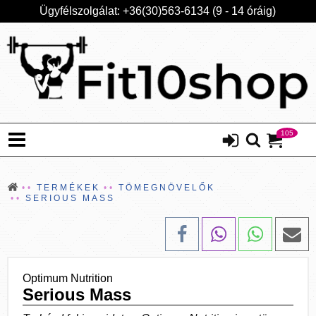
Ügyfélszolgálat: +36(30)563-6134 (9 - 14 óráig)
105
TERMÉKEK
TÖMEGNÖVELŐK
SERIOUS MASS
Optimum Nutrition
Serious Mass