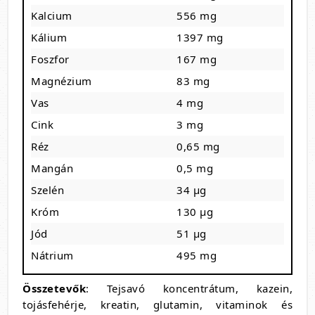
Kalcium
556 mg
Kálium
1397 mg
Foszfor
167 mg
Magnézium
83 mg
Vas
4 mg
Cink
3 mg
Réz
0,65 mg
Mangán
0,5 mg
Szelén
34 µg
Króm
130 µg
Jód
51 µg
Nátrium
495 mg
Összetevők
: Tejsavó koncentrátum, kazein,
tojásfehérje, kreatin, glutamin, vitaminok és