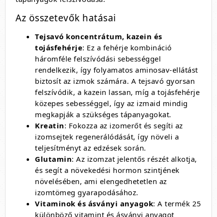
Az összetevők hatásai
Tejsavó koncentrátum, kazein és
tojásfehérje
: Ez a fehérje kombináció
háromféle felszívódási sebességgel
rendelkezik, így folyamatos aminosav-ellátást
biztosít az izmok számára. A tejsavó gyorsan
felszívódik, a kazein lassan, míg a tojásfehérje
közepes sebességgel, így az izmaid mindig
megkapják a szükséges tápanyagokat.
Kreatin
: Fokozza az izomerőt és segíti az
izomsejtek regenerálódását, így növeli a
teljesítményt az edzések során.
Glutamin
: Az izomzat jelentős részét alkotja,
és segít a növekedési hormon szintjének
növelésében, ami elengedhetetlen az
izomtömeg gyarapodásához.
Vitaminok és ásványi anyagok
: A termék 25
különböző vitamint és ásványi anyagot