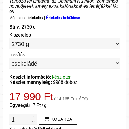
Turbózd fel izmaidat az Optimum Nutrition izomtömeg
növelőjével, amely extra kalóriákkal és fehérjékkel lát
el!
Még nincs értékelés
|
Értékelés beküldése
Súly:
2730 g
Kiszerelés
Ízesítés
Készlet információ
:
készleten
Készlet mennyiség
: 9988 doboz
17 990 Ft
( 14 165 Ft + ÁFA)
Egységár:
7 Ft / g
KOSÁRBA
Product.AddToCartButtonInfoText