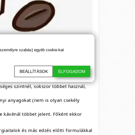
 személyre szabás) egyéb cookie-kat
tív hatású mint a különböző kábítószerek,
BEÁLLÍTÁSOK
ELFOGADOM
éges szintnél, sokszor többet használ,
ányi anyagokat (nem is olyan csekély
e kávénál többet jelent. Főként ekkor
rgiaitalok és más edzés előtti formulákkal