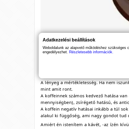
Adatkezelési beállítások
Weboldalunk az alapvető működéshez szükséges coo
engedélyezhet.
Részletesebb információk.
VALÓBAN DROG A KÁVÉ?
Úgy tűnik, sajnos igen, de ez nem jelent
szerencsejáték, vagy a csoki, de kérem, a 
A lényeg a mértékletesség. Ha nem iszun
mint amit ront.
A koffeinnek számos kedvező hatása van a
mennyiségben), zsírégető hatású, és anti
A koffein negatív hatásai inkább a túl so
alakul ki függőség, ami nagy gondot tud 
Amiért én istenítem a kávét, -az ízén kív