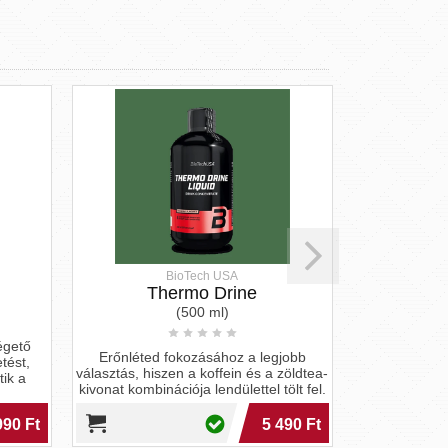
BioTech USA
Thermo Drine
Th
(500 ml)
(
égető
Erőnléted fokozásához a legjobb
Lendülj for
tést,
választás, hiszen a koffein és a zöldtea-
Drine energ
ik a
kivonat kombinációja lendülettel tölt fel.
támogatja a
90 Ft
5 490 Ft