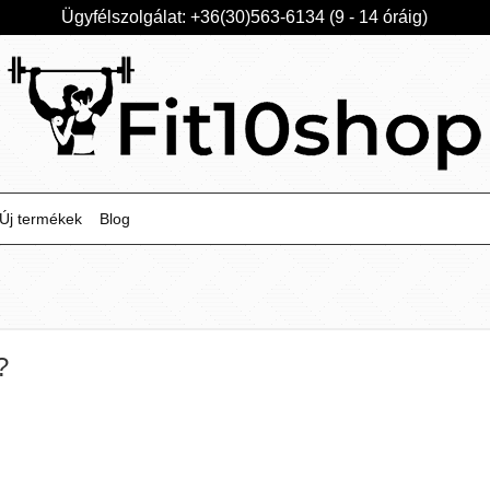
Ügyfélszolgálat: +36(30)563-6134 (9 - 14 óráig)
Új termékek
Blog
?