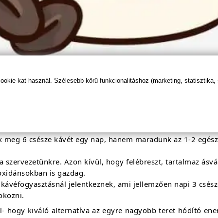
kie-kat használ. Szélesebb körű funkcionalitáshoz (marketing, statisztika,
i azt, hogy a kávé egészségtelen lenne. Bár ugyanúgy addik
csoki veszélyt jelent az emberre? (Talán a sok csoki igen)
k meg 6 csésze kávét egy nap, hanem maradunk az 1-2 egészs
 szervezetünkre. Azon kívül, hogy felébreszt, tartalmaz ásv
oxidánsokban is gazdag.
k kávéfogyasztásnál jelentkeznek, ami jellemzően napi 3 csész
okozni.
ül- hogy kiváló alternatíva az egyre nagyobb teret hódító ene