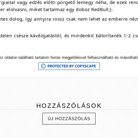
iaital vagy edzés előtti pörgető lemegy néha, de ezek rend
er elolvasni, miket tartalmaz egy doboz RedBull;).
tes dolog, így annyira rossz csak nem lehet az emberre né
telen csésze kávézgatástól, és mindenkit bátorítanék 1-2 cs
Az oldalon található tartalom forrás megjelöléssel felhasználható és másolható
HOZZÁSZÓLÁSOK
ÚJ HOZZÁSZÓLÁS