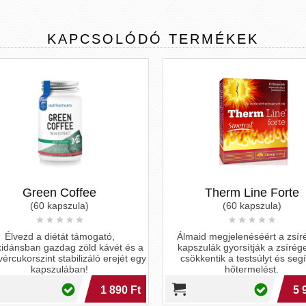
KAPCSOLÓDÓ
TERMÉKEK
Green Coffee
Therm Line Forte
(60 kapszula)
(60 kapszula)
Élvezd a diétát támogató,
Álmaid megjelenéséért a zsír
xidánsban gazdag zöld kávét és a
kapszulák gyorsítják a zsírége
rcukorszint stabilizáló erejét egy
csökkentik a testsúlyt és segít
kapszulában!
hőtermelést.
1 890 Ft
5 9