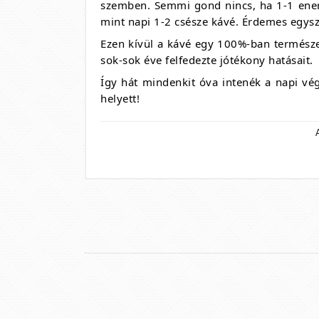
szemben. Semmi gond nincs, ha 1-1 energ
mint napi 1-2 csésze kávé. Érdemes egysz
Ezen kívül a kávé egy 100%-ban természe
sok-sok éve felfedezte jótékony hatásait.
Így hát mindenkit óva intenék a napi vég
helyett!