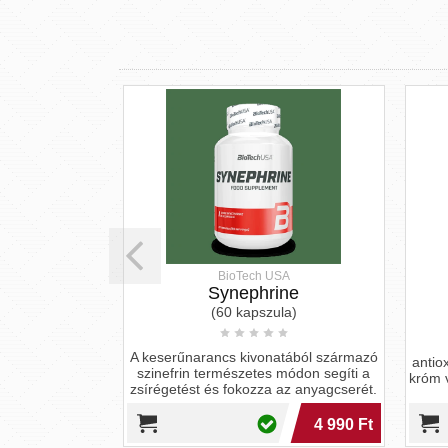
BioTech USA
n
Synephrine
a)
(60 kapszula)
zsírégetőt, mely
A keserűnarancs kivonatából származó
enne borssal
antio
szinefrin természetes módon segíti a
nyagcserédet!
króm vé
zsírégetést és fokozza az anyagcserét.
3 490 Ft
4 990 Ft