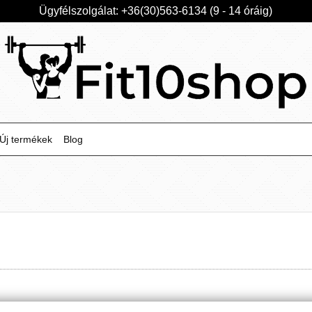
Ügyfélszolgálat: +36(30)563-6134 (9 - 14 óráig)
Új termékek
Blog