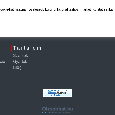
kie-kat használ. Szélesebb körű funkcionalitáshoz (marketing, statisztika,
Tartalom
Szerzők
ció
Gyártók
Blog