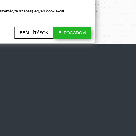
 személyre szabás) egyéb cookie-kat
BEÁLLÍTÁSOK
ELFOGADOM