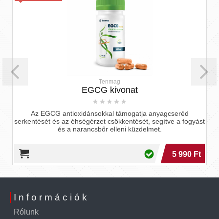
Tenmag
EGCG kivonat
Az EGCG antioxidánsokkal támogatja anyagcseréd
serkentését és az éhségérzet csökkentését, segítve a fogyást
és a narancsbőr elleni küzdelmet.
5 990 Ft
Információk
Rólunk