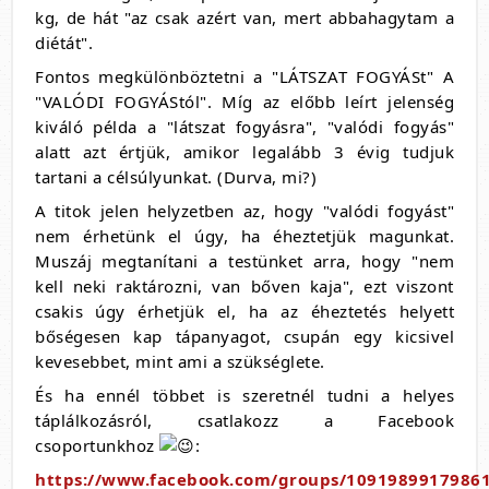
kg, de hát "az csak azért van, mert abbahagytam a
diétát".
Fontos megkülönböztetni a "LÁTSZAT FOGYÁSt" A
"VALÓDI FOGYÁStól". Míg az előbb leírt jelenség
kiváló példa a "látszat fogyásra", "valódi fogyás"
alatt azt értjük, amikor legalább 3 évig tudjuk
tartani a célsúlyunkat. (Durva, mi?)
A titok jelen helyzetben az, hogy "valódi fogyást"
nem érhetünk el úgy, ha éheztetjük magunkat.
Muszáj megtanítani a testünket arra, hogy "nem
kell neki raktározni, van bőven kaja", ezt viszont
csakis úgy érhetjük el, ha az éheztetés helyett
bőségesen kap tápanyagot, csupán egy kicsivel
kevesebbet, mint ami a szükséglete.
És ha ennél többet is szeretnél tudni a helyes
táplálkozásról, csatlakozz a Facebook
csoportunkhoz
:
https://www.facebook.com/groups/10919899179861