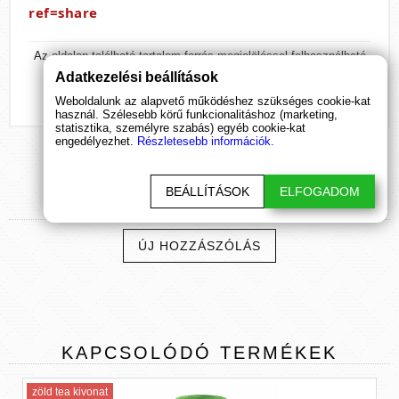
ref=share
Az oldalon található tartalom forrás megjelöléssel felhasználható
és másolható!
Adatkezelési beállítások
Weboldalunk az alapvető működéshez szükséges cookie-kat
használ. Szélesebb körű funkcionalitáshoz (marketing,
statisztika, személyre szabás) egyéb cookie-kat
engedélyezhet.
Részletesebb információk.
BEÁLLÍTÁSOK
ELFOGADOM
HOZZÁSZÓLÁSOK
ÚJ HOZZÁSZÓLÁS
KAPCSOLÓDÓ
TERMÉKEK
zöld tea kivonat