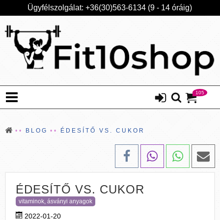
Ügyfélszolgálat: +36(30)563-6134 (9 - 14 óráig)
105
BLOG
ÉDESÍTŐ VS. CUKOR
ÉDESÍTŐ VS. CUKOR
vitaminok, ásványi anyagok
2022-01-20