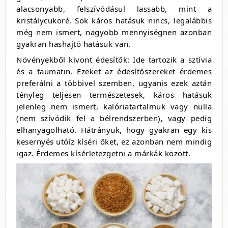
alacsonyabb, felszívódásul lassabb, mint a
kristálycukoré. Sok káros hatásuk nincs, legalábbis
még nem ismert, nagyobb mennyiségnen azonban
gyakran hashajtó hatásuk van.
Növényekből kivont édesítők: Ide tartozik a sztívia
és a taumatin. Ezeket az édesítőszereket érdemes
preferálni a többivel szemben, ugyanis ezek aztán
tényleg teljesen természetesek, káros hatásuk
jelenleg nem ismert, kalóriatartalmuk vagy nulla
(nem szívódik fel a bélrendszerben), vagy pedig
elhanyagolható. Hátrányuk, hogy gyakran egy kis
kesernyés utóíz kíséri őket, ez azonban nem mindig
igaz. Érdemes kísérletezgetni a márkák között.