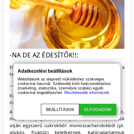
-NA DE AZ ÉDESÍTŐK!!:
Először is érdemes megkülönböztetnünk a
Adatkezelési beállítások
természetes és mesterséges édesítőket.
Weboldalunk az alapvető működéshez szükséges
cookie-kat használ. Szélesebb körű funkcionalitáshoz
-->TERMÉSZETES ÉDESÍTŐK:
(marketing, statisztika, személyre szabás) egyéb
cookie-kat engedélyezhet.
Részletesebb információk.
Ezeket is tovább bonthatjuk cukoralkoholokra, és
növényekből kivont édesítőkre.
BEÁLLÍTÁSOK
ELFOGADOM
A cukoralkoholok (pl. szorbit, mannit, eritrit, xilit,
maltit) lényegében bizonyos kémiai folyamatok
útján egyszerű cukrokból: monoszacharidokból (pl.
glükóz, fruktóz) keletkeznek. Kalóriatartalmuk