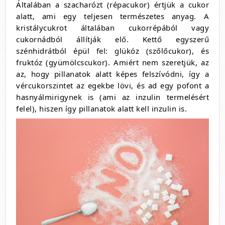
Általában a szacharózt (répacukor) értjük a cukor
alatt, ami egy teljesen természetes anyag. A
kristálycukrot általában cukorrépából vagy
cukornádból állítják elő. Kettő egyszerű
szénhidrátból épül fel: glükóz (szőlőcukor), és
fruktóz (gyümölcscukor). Amiért nem szeretjük, az
az, hogy pillanatok alatt képes felszívódni, így a
vércukorszintet az egekbe lövi, és ad egy pofont a
hasnyálmirigynek is (ami az inzulin termelésért
felel), hiszen így pillanatok alatt kell inzulin is.