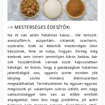
--> MESTERSÉGES ÉDESÍTŐK:
Na itt van aztán hatalmas káosz... Ide tartozik:
aceszulfám-k, aszpartám, ciklamát, szacharin,
szukralóz. Ezek az édesítők mesterséges úton
készülnek, fene se tudja, hogyan. Elvileg még
ezeknek sem ismert semmilyen káros hatása, bár
sok hozzáértőnek vannak ezzel kapcsolatban
kétségei. Az biztos, hogy a gazdaságban hatalmas
jelentőségük van, ugyanis szinte minden (de
tényleg szinte minden) élelmiszerben
megtalálhatóak. Természetesen ha egyszer-egyszer
megiszunk pl. valamilyen cukros üdítőt, ami nagy
valószínűséggel tele van az előbb említett
anyagokkal, nem lesz nagy probléma, jót azért