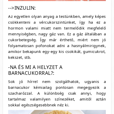
-->INZULIN:
Az egyetlen olyan anyag a testünkben, amely képes
csökkenteni a vércukorszintünket, így ha ez a
hormon valami miatt nem termelődik megfelelő
mennyiségben, nagy gáz van. Ez a gáz általában a
cukorbetegség. Így már érthető, miért nem jó
folyamatosan pofonokat adni a hasnyálmirigynek,
amikor bekapunk egy-egy kis csokikát, gumicukrot,
kekszet, stb.
-NA ÉS MI A HELYZET A
BARNACUKORRAL?:
Sok jó hírrel nem szolgálhatok, ugyanis a
barnacukor kémiailag pontosan megegyezik a
szacharózzal. A különbség csak annyi, hogy
tartalmaz valamilyen színezéket, amitől aztán
sokkal egészségesebbnek néz ki.