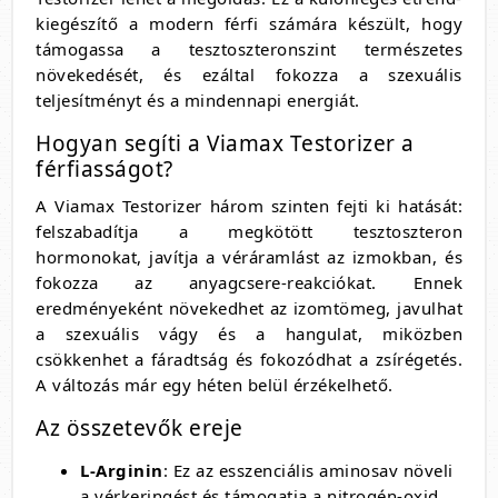
kiegészítő a modern férfi számára készült, hogy
támogassa a tesztoszteronszint természetes
növekedését, és ezáltal fokozza a szexuális
teljesítményt és a mindennapi energiát.
Hogyan segíti a Viamax Testorizer a
férfiasságot?
A Viamax Testorizer három szinten fejti ki hatását:
felszabadítja a megkötött tesztoszteron
hormonokat, javítja a véráramlást az izmokban, és
fokozza az anyagcsere-reakciókat. Ennek
eredményeként növekedhet az izomtömeg, javulhat
a szexuális vágy és a hangulat, miközben
csökkenhet a fáradtság és fokozódhat a zsírégetés.
A változás már egy héten belül érzékelhető.
Az összetevők ereje
L-Arginin
: Ez az esszenciális aminosav növeli
a vérkeringést és támogatja a nitrogén-oxid