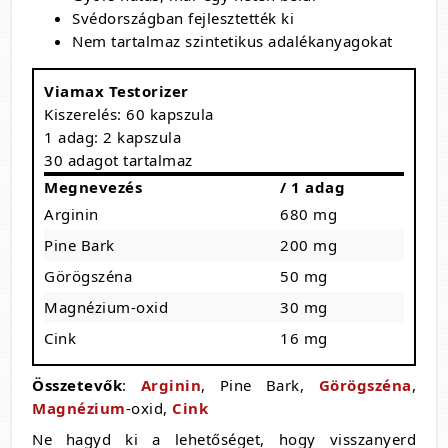
Svédországban fejlesztették ki
Nem tartalmaz szintetikus adalékanyagokat
Viamax Testorizer
Kiszerelés: 60 kapszula
1 adag: 2 kapszula
30 adagot tartalmaz
Megnevezés
/ 1 adag
Arginin
680 mg
Pine Bark
200 mg
Görögszéna
50 mg
Magnézium-oxid
30 mg
Cink
16 mg
Összetevők
:
Arginin
, Pine Bark,
Görögszéna
,
Magnézium
-oxid,
Cink
Ne hagyd ki a lehetőséget, hogy visszanyerd