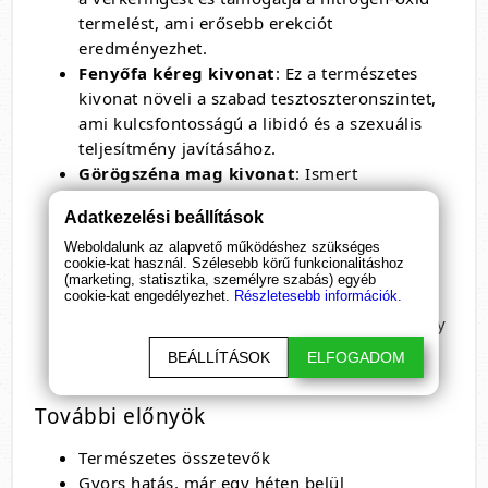
termelést, ami erősebb erekciót
eredményezhet.
Fenyőfa kéreg kivonat
: Ez a természetes
kivonat növeli a szabad tesztoszteronszintet,
ami kulcsfontosságú a libidó és a szexuális
teljesítmény javításához.
Görögszéna mag kivonat
: Ismert
afrodiziákum, amely fokozza a vágyat és a
Adatkezelési beállítások
szexuális kielégülést, így segítve a férfiasság
megőrzését.
Weboldalunk az alapvető működéshez szükséges
cookie-kat használ. Szélesebb körű funkcionalitáshoz
Magnézium
: Támogatja a
(marketing, statisztika, személyre szabás) egyéb
cookie-kat engedélyezhet.
Részletesebb információk.
tesztoszterontermelést, javítja az
izomműködést és csökkenti a fáradtságot, így
segítve a mindennapi energiaszint
BEÁLLÍTÁSOK
ELFOGADOM
fenntartását.
További előnyök
Természetes összetevők
Gyors hatás, már egy héten belül