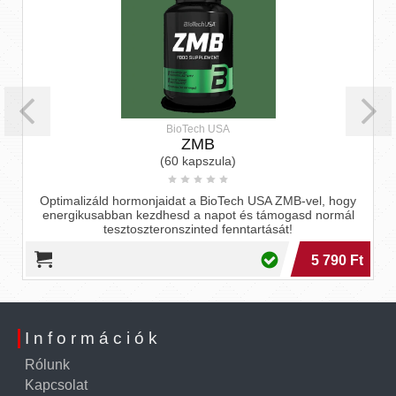
BioTech USA
ZMB
(60 kapszula)
s
Optimalizáld hormonjaidat a BioTech USA ZMB-vel, hogy
energikusabban kezdhesd a napot és támogasd normál
tesztoszteronszinted fenntartását!
5 790 Ft
Információk
Rólunk
Kapcsolat