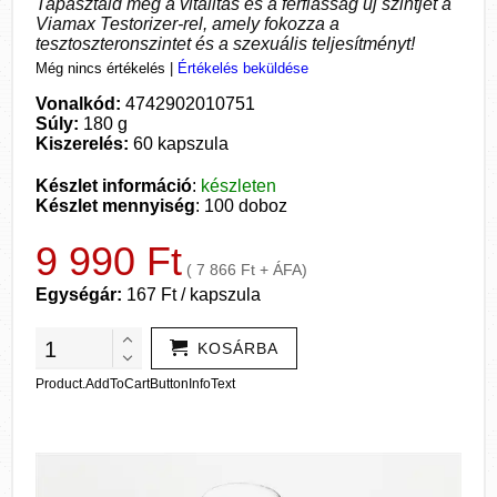
Tapasztald meg a vitalitás és a férfiasság új szintjét a
Viamax Testorizer-rel, amely fokozza a
tesztoszteronszintet és a szexuális teljesítményt!
Még nincs értékelés
|
Értékelés beküldése
Vonalkód:
4742902010751
Súly:
180 g
Kiszerelés:
60 kapszula
Készlet információ
:
készleten
Készlet mennyiség
: 100 doboz
9 990 Ft
( 7 866 Ft + ÁFA)
Egységár:
167 Ft / kapszula
KOSÁRBA
Product.AddToCartButtonInfoText