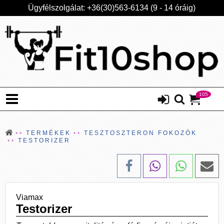
Ügyfélszolgálat: +36(30)563-6134 (9 - 14 óráig)
105
TERMÉKEK
TESZTOSZTERON FOKOZÓK
TESTORIZER
Viamax
Testorizer