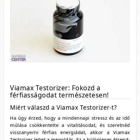
Viamax Testorizer: Fokozd a
férfiasságodat természetesen!
Miért válaszd a Viamax Testorizer-t?
Ha úgy érzed, hogy a mindennapi stressz és az idő
múlása csökkentette a vitalitásodat, és szeretnéd
visszanyerni férfias energiádat, akkor a Viamax
Testorizer lehet a megoldás. Ez a különleges étrend-