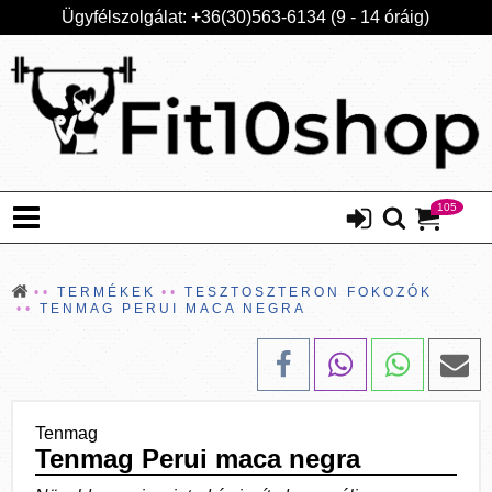
Ügyfélszolgálat: +36(30)563-6134 (9 - 14 óráig)
105
TERMÉKEK
TESZTOSZTERON FOKOZÓK
TENMAG PERUI MACA NEGRA
Tenmag
Tenmag Perui maca negra