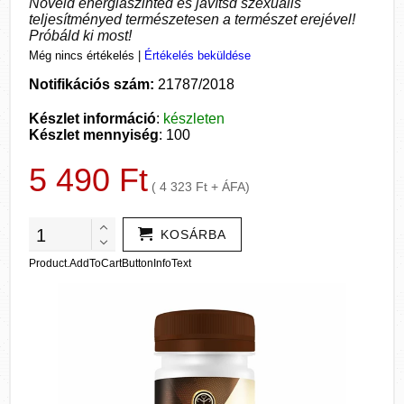
Növeld energiaszinted és javítsd szexuális
teljesítményed természetesen a természet erejével!
Próbáld ki most!
Még nincs értékelés
|
Értékelés beküldése
Notifikációs szám:
21787/2018
Készlet információ
:
készleten
Készlet mennyiség
: 100
5 490 Ft
( 4 323 Ft + ÁFA)
KOSÁRBA
Product.AddToCartButtonInfoText