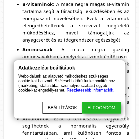
B-vitaminok
: A maca negra magas B-vitamin
tartalma segít a fáradtság leküzdésében és az
energiaszint növelésében. Ezek a vitaminok
elengedhetetlenek a szervezet megfelelő
működéséhez, mivel támogatják az
anyagcserét és az idegrendszer egészségét.
Aminosavak
: A maca negra gazdag
aminosavakban, amelyek az izmok építőkövei.
Ezek az esszenciális aminosavak hozzájárulnak
Adatkezelési beállítások
a fizikai teljesítmény javításához és a
Weboldalunk az alapvető működéshez szükséges
regeneráció gyorsításához.
cookie-kat használ. Szélesebb körű funkcionalitáshoz
(marketing, statisztika, személyre szabás) egyéb
Antioxidánsok
: Az antioxidánsok védik a
cookie-kat engedélyezhet.
Részletesebb információk.
sejteket a szabad gyökök káros hatásaitól,
ezáltal támogatják az immunrendszert és a
BEÁLLÍTÁSOK
ELFOGADOM
bőr egészségét.
Alkaloidok
: Ezek a természetes vegyületek
segíthetnek a hormonális egyensúly
fenntartásában, ami különösen fontos a