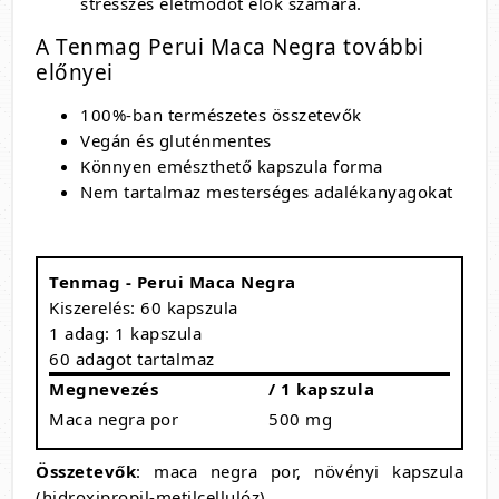
stresszes életmódot élők számára.
A Tenmag Perui Maca Negra további
előnyei
100%-ban természetes összetevők
Vegán és gluténmentes
Könnyen emészthető kapszula forma
Nem tartalmaz mesterséges adalékanyagokat
Tenmag - Perui Maca Negra
Kiszerelés: 60 kapszula
1 adag: 1 kapszula
60 adagot tartalmaz
Megnevezés
/ 1 kapszula
Maca negra por
500 mg
Összetevők
: maca negra por, növényi kapszula
(hidroxipropil-metilcellulóz)