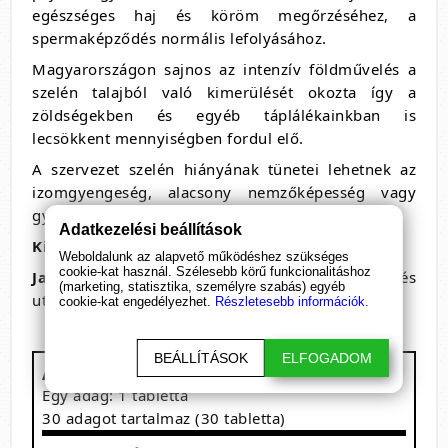
egészséges haj és köröm megőrzéséhez, a
spermaképződés normális lefolyásához.
Magyarországon sajnos az intenzív földművelés a
szelén talajból való kimerülését okozta így a
zöldségekben és egyéb táplálékainkban is
lecsökkent mennyiségben fordul elő.
A szervezet szelén hiányának tünetei lehetnek az
izomgyengeség, alacsony nemzőképesség vagy
gyakori fertőzések.
Adatkezelési beállítások
Kiszerelés: 30
tabletta
Weboldalunk az alapvető működéshez szükséges
cookie-kat használ. Szélesebb körű funkcionalitáshoz
Javasolt használat:
1 tabletta naponta étkezés
(marketing, statisztika, személyre szabás) egyéb
után nagy mennyiségű vízzel.
cookie-kat engedélyezhet.
Részletesebb információk.
BEÁLLÍTÁSOK
ELFOGADOM
Az Olimp Selen összetevői
Egy adag: 1 tabletta
30 adagot tartalmaz (30 tabletta)