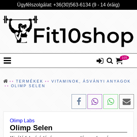
Ügyfélszolgálat: +36(30)563-6134 (9 - 14 óráig)
105
TERMÉKEK
VITAMINOK, ÁSVÁNYI ANYAGOK
OLIMP SELEN
Olimp Labs
Olimp Selen