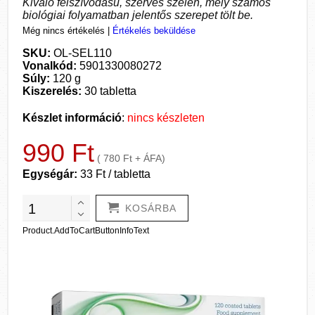
Kiváló felszívódású, szerves szelén, mely számos
biológiai folyamatban jelentős szerepet tölt be.
Még nincs értékelés
|
Értékelés beküldése
SKU:
OL-SEL110
Vonalkód:
5901330080272
Súly:
120 g
Kiszerelés:
30 tabletta
Készlet információ
:
nincs készleten
990 Ft
( 780 Ft + ÁFA)
Egységár:
33 Ft / tabletta
KOSÁRBA
Product.AddToCartButtonInfoText