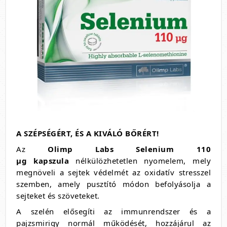
A SZÉPSÉGÉRT, ÉS A KIVÁLÓ BŐRÉRT!
Az
Olimp Labs Selenium 110
µg
kapszula
nélkülözhetetlen nyomelem, mely
megnöveli a sejtek védelmét az oxidatív stresszel
szemben, amely pusztító módon befolyásolja a
sejteket és szöveteket.
A szelén elősegíti az immunrendszer és a
pajzsmirigy normál működését, hozzájárul az