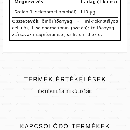
Megnevezés
1 adag (1 kapszula)
Szelén (L-selenometioninből)
110 µg
Összetevők:
Tömörítőanyag - mikrokristályos
cellulóz; L-selenometionin (szelén); töltőanyag -
zsírsavak magnéziumsói; szilícium-dioxid.
TERMÉK
ÉRTÉKELÉSEK
ÉRTÉKELÉS BEKÜLDÉSE
KAPCSOLÓDÓ
TERMÉKEK