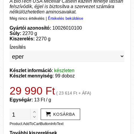
A BioTech USA Micellar Casein kazein fehérje lassan
felszívódik, éjjel is biztosítva a szervezet számára
nélkülözhetetlen aminosavakat.
Még nincs értékelés
|
Értékelés beküldése
Gyártói azonosító:
10026010100
Súly:
2270 g
Kiszerelés:
2270 g
Ízesítés
Készlet információ
:
készleten
Készlet mennyiség
: 99 doboz
29 990 Ft
( 23 614 Ft + ÁFA)
Egységár:
13 Ft / g
KOSÁRBA
Product.AddToCartButtonInfoText
További kiszerelések