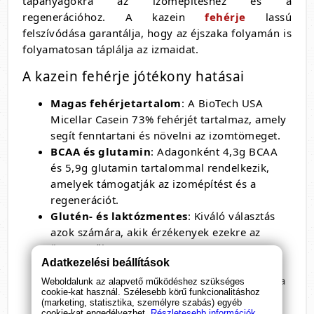
tápanyagokra az izomépítéshez és a
regenerációhoz. A kazein
fehérje
lassú
felszívódása garantálja, hogy az éjszaka folyamán is
folyamatosan táplálja az izmaidat.
A kazein fehérje jótékony hatásai
Magas fehérjetartalom
: A BioTech USA
Micellar Casein 73% fehérjét tartalmaz, amely
segít fenntartani és növelni az izomtömeget.
BCAA és glutamin
: Adagonként 4,3g BCAA
és 5,9g glutamin tartalommal rendelkezik,
amelyek támogatják az izomépítést és a
regenerációt.
Glutén- és laktózmentes
: Kiváló választás
azok számára, akik érzékenyek ezekre az
összetevőkre.
Adatkezelési beállítások
Alacsony cukortartalom
: Segít fenntartani
az egészséges étrendet, miközben biztosítja a
Weboldalunk az alapvető működéshez szükséges
cookie-kat használ. Szélesebb körű funkcionalitáshoz
szükséges tápanyagokat.
(marketing, statisztika, személyre szabás) egyéb
cookie-kat engedélyezhet.
Részletesebb információk.