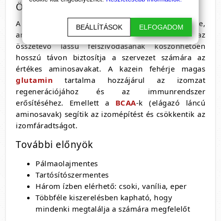
Összetevők és hatásaik
A Micellar Casein fő összetevője a kazein fehérje,
BEÁLLÍTÁSOK
ELFOGADOM
amely a tehéntej alvadásakor keletkezik. Ez az
összetevő lassú felszívódásának köszönhetően
hosszú távon biztosítja a szervezet számára az
értékes aminosavakat. A kazein fehérje magas
glutamin
tartalma hozzájárul az izomzat
regenerációjához és az immunrendszer
erősítéséhez. Emellett a
BCAA
-k (elágazó láncú
aminosavak) segítik az izomépítést és csökkentik az
izomfáradtságot.
További előnyök
Pálmaolajmentes
Tartósítószermentes
Három ízben elérhető: csoki, vanília, eper
Többféle kiszerelésben kapható, hogy
mindenki megtalálja a számára megfelelőt