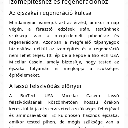
izomépítéshez és regenerációhoz
Az éjszakai regeneráció kulcsa
Mindannyian ismerjük azt az érzést, amikor a nap
végén, a fárasztó edzések után, testünknek
szüksége van a megérdemelt pihenésre és
regenerációra. Azonban a megfelelő tápanyagok
biztosítása nélkül az izomépítés és a regeneráció
nem lehet teljes. Itt lép be a képbe a BioTech USA
Micellar Casein, amely biztosítja, hogy tested az
éjszaka folyamán is megkapja a szükséges
építőelemeket.
A lassú felszívódás előnyei
A BioTech USA Micellar Casein lassú
felszívódásának köszönhetően hosszú órákon
keresztül látja el szervezeted a szükséges fehérjével
és aminosavakkal. Ez különösen hasznos éjszaka,
amikor tested pihen, de mégis szüksége van a