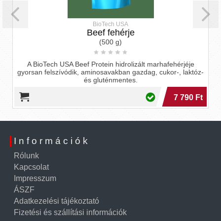
BioTech USA
Beef fehérje
(500 g)
A BioTech USA Beef Protein hidrolizált marhafehérjéje
gyorsan felszívódik, aminosavakban gazdag, cukor-, laktóz-
és gluténmentes.
7 790 Ft
Információk
Rólunk
Kapcsolat
Impresszum
ÁSZF
Adatkezelési tájékoztató
Fizetési és szállítási információk