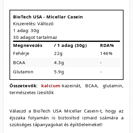
BioTech USA - Micellar Casein
Kiszerelés: Változó
1 adag: 30g
30 adagot tartalmaz
Megnevezés
/ 1 adag (30g)
RDA%
Fehérje
22g
146%
BCAA
4.3g
-
Glutamin
5.9g
-
Összetevők
:
kalcium
-kazeinát, BCAA, glutamin,
természetes ízesítők
Válaszd a BioTech USA Micellar Casein-t, hogy az
éjszaka folyamán is biztosítsd izmaid számára a
szükséges tápanyagokat és építőelemeket!