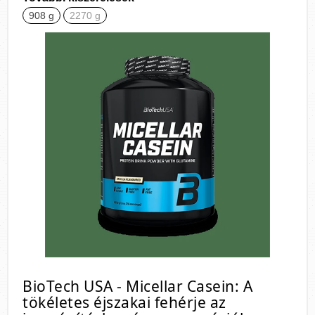
908 g
2270 g
BioTech USA - Micellar Casein: A
tökéletes éjszakai fehérje az