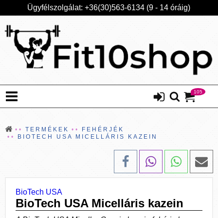
Ügyfélszolgálat: +36(30)563-6134 (9 - 14 óráig)
105
TERMÉKEK
FEHÉRJÉK
BIOTECH USA MICELLÁRIS KAZEIN
BioTech USA
BioTech USA Micelláris kazein