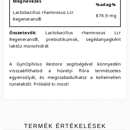
Megnevezés
%adag%
Lactobacillus rhamnosus Lcr
876.9 mg
Regenerans®
Összetevők
: Lactobacillus rhamnosus Lcr
Regenerans®, prebiotikumok, segédanyagként
laktóz monohidrát
A GynOphilus Restore segítségével könnyedén
visszaállíthatod a hüvelyi flóra természetes
egyensúlyát, és megszabadulhatsz a kellemetlen
tünetektől. Próbáld ki most!
TERMÉK
ÉRTÉKELÉSEK