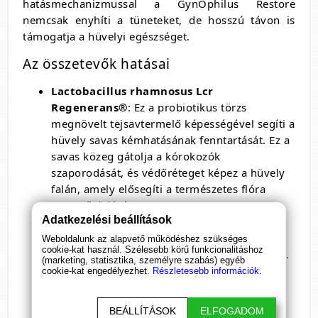
hatásmechanizmussal a GynOphilus Restore
nemcsak enyhíti a tüneteket, de hosszú távon is
támogatja a hüvelyi egészséget.
Az összetevők hatásai
Lactobacillus rhamnosus Lcr
Regenerans®
: Ez a probiotikus törzs
megnövelt tejsavtermelő képességével segíti a
hüvely savas kémhatásának fenntartását. Ez a
savas közeg gátolja a kórokozók
szaporodását, és védőréteget képez a hüvely
falán, amely elősegíti a természetes flóra
megerősödését.
Adatkezelési beállítások
Prebiotikumok
: Ezek az anyagok táplálják a
hasznos baktériumokat, így támogatják a
Weboldalunk az alapvető működéshez szükséges
cookie-kat használ. Szélesebb körű funkcionalitáshoz
hüvelyi flóra regenerálódását és fenntartását.
(marketing, statisztika, személyre szabás) egyéb
A prebiotikumok jelenléte biztosítja, hogy a
cookie-kat engedélyezhet.
Részletesebb információk.
jótékony baktériumok gyorsabban
szaporodjanak, és hatékonyabban
BEÁLLÍTÁSOK
ELFOGADOM