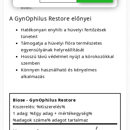
védekezzenek a káros mikroorganizmusok
ellen.
A GynOphilus Restore előnyei
Hatékonyan enyhíti a hüvelyi fertőzések
tüneteit
Támogatja a hüvelyi flóra természetes
egyensúlyának helyreállítását
Hosszú távú védelmet nyújt a kórokozókkal
szemben
Könnyen használható és kényelmes
alkalmazás
Biose - GynOphilus Restore
Kiszerelés: %Kiszerelés%
1 adag: %Egy adag + mértékegység%
%adagok száma% adagot tartalmaz
/