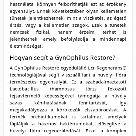
használata, könnyen felboríthatják ezt az érzékeny
egyensúlyt. Ennek következtében olyan kellemetlen
tünetek jelentkezhetnek, mint a viszketés, az égető
érzés, vagy a kellemetlen szagok. Ezek a tünetek
nemcsak fizikai, hanem érzelmi terhet is
jelenthetnek, amely befolyásolja a mindennapi
életminőséget.
Hogyan segít a GynOphilus Restore?
A GynOphilus Restore egyedülálló Lcr Regenerans®
technológiájával segít visszaállítani a hüvelyi flóra
természetes egyensúlyát. Ez a szabadalmaztatott
Lactobacillus rhamnosus törzs fokozott
tejsavtermelő képességével támogatja a hüvely
savas kémhatásának fenntartását, így
megakadályozza a kórokozók elszaporodását. A
termék prebiotikumokat is tartalmaz, amelyek
táplálják a hasznos baktériumokat, elősegítve a
hüvelyi flóra regenerálódását. Ezzel a komplex