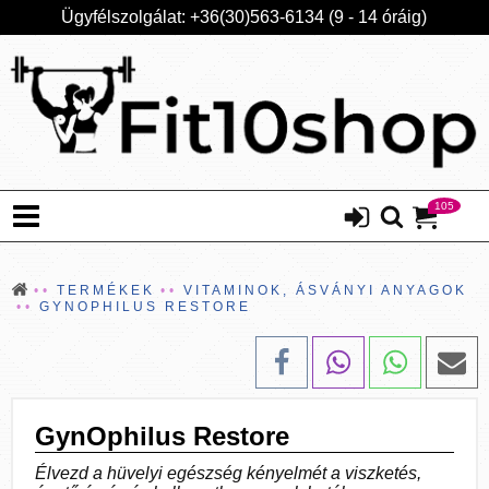
Ügyfélszolgálat: +36(30)563-6134 (9 - 14 óráig)
105
TERMÉKEK
VITAMINOK, ÁSVÁNYI ANYAGOK
GYNOPHILUS RESTORE
GynOphilus Restore
Élvezd a hüvelyi egészség kényelmét a viszketés,