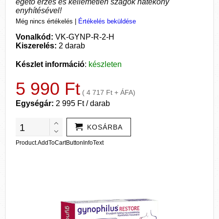
égető érzés és kellemetlen szagok hatékony
enyhítésével!
Még nincs értékelés
|
Értékelés beküldése
Vonalkód:
VK-GYNP-R-2-H
Kiszerelés:
2 darab
Készlet információ
:
készleten
5 990 Ft
( 4 717 Ft + ÁFA)
Egységár:
2 995 Ft / darab
KOSÁRBA
Product.AddToCartButtonInfoText