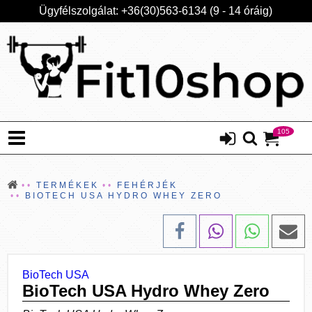
Ügyfélszolgálat: +36(30)563-6134 (9 - 14 óráig)
105
TERMÉKEK
FEHÉRJÉK
BIOTECH USA HYDRO WHEY ZERO
BioTech USA
BioTech USA Hydro Whey Zero