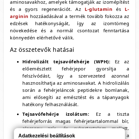
aminosavakhoz, amelyek támogatják az izomépítést
és a gyors regenerációt. Az
L-glutamin
és
L-
arginin
hozzáadásával a termék tovább fokozza az
edzések hatékonyságát, így az izomtömeg
növekedése és a normál csontozat fenntartása
könnyedén elérhetővé válik.
Az összetevők hatásai
Hidrolizált tejsavófehérje (WPH):
Ez az
előemésztett fehérjepor gyorsítja a
felszívódást, így a szervezeted azonnal
hasznosíthatja az aminosavakat. A hidrolizálás
során a fehérjeláncok peptidekre bomlanak,
ami elősegíti az emésztést és a tápanyagok
hatékony felhasználását.
Tejsavófehérje izolátum:
Ez a tiszta
fehérjeforrás magas fehérjetartalommal bír,
alacsony zsír- és cukortartalom mellett.
Támogatja az izomépítést és segít megőrizni a
Adatkezelési beállítások