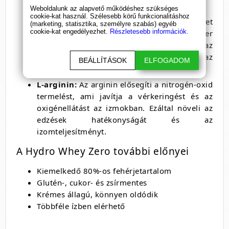
sovány izomtömeget.
Weboldalunk az alapvető működéshez szükséges
cookie-kat használ. Szélesebb körű funkcionalitáshoz
L-glutamin:
Ez az aminosav fontos szerepet
(marketing, statisztika, személyre szabás) egyéb
cookie-kat engedélyezhet.
Részletesebb információk.
játszik a regenerációban és az immunrendszer
támogatásában. Segít csökkenteni az
izomfáradtságot és gyorsítja a felépülést az
BEÁLLÍTÁSOK
ELFOGADOM
intenzív edzések után.
L-arginin:
Az arginin elősegíti a nitrogén-oxid
termelést, ami javítja a vérkeringést és az
oxigénellátást az izmokban. Ezáltal növeli az
edzések hatékonyságát és az
izomteljesítményt.
A Hydro Whey Zero további előnyei
Kiemelkedő 80%-os fehérjetartalom
Glutén-, cukor- és zsírmentes
Krémes állagú, könnyen oldódik
Többféle ízben elérhető