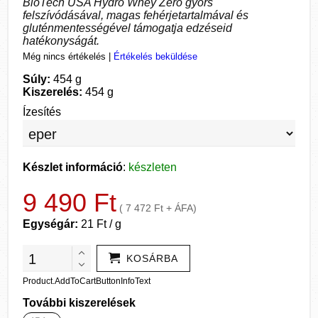
BioTech USA Hydro Whey Zero gyors
felszívódásával, magas fehérjetartalmával és
gluténmentességével támogatja edzéseid
hatékonyságát.
Még nincs értékelés
|
Értékelés beküldése
Súly:
454 g
Kiszerelés:
454 g
Ízesítés
Készlet információ
:
készleten
9 490 Ft
( 7 472 Ft + ÁFA)
Egységár:
21 Ft / g
KOSÁRBA
Product.AddToCartButtonInfoText
További kiszerelések