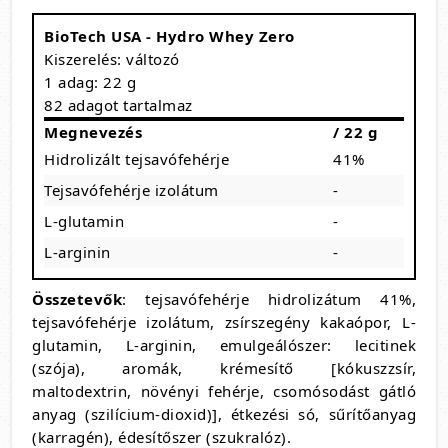
BioTech USA - Hydro Whey Zero
Kiszerelés: változó
1 adag: 22 g
82 adagot tartalmaz
Megnevezés
/ 22 g
Hidrolizált tejsavófehérje
41%
Tejsavófehérje izolátum
-
L-glutamin
-
L-arginin
-
Összetevők
: tejsavófehérje hidrolizátum 41%,
tejsavófehérje izolátum, zsírszegény kakaópor, L-
glutamin, L-arginin, emulgeálószer: lecitinek
(szója), aromák, krémesítő [kókuszzsír,
maltodextrin, növényi fehérje, csomósodást gátló
anyag (szilícium-dioxid)], étkezési só, sűrítőanyag
(karragén), édesítőszer (szukralóz).