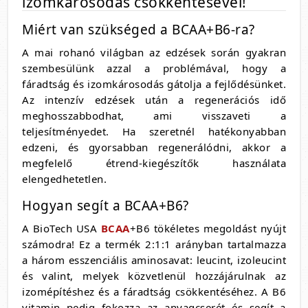
izomkárosodás csökkentésével!
Miért van szükséged a BCAA+B6-ra?
A mai rohanó világban az edzések során gyakran
szembesülünk azzal a problémával, hogy a
fáradtság és izomkárosodás gátolja a fejlődésünket.
Az intenzív edzések után a regenerációs idő
meghosszabbodhat, ami visszaveti a
teljesítményedet. Ha szeretnél hatékonyabban
edzeni, és gyorsabban regenerálódni, akkor a
megfelelő étrend-kiegészítők használata
elengedhetetlen.
Hogyan segít a BCAA+B6?
A BioTech USA
BCAA
+B6 tökéletes megoldást nyújt
számodra! Ez a termék 2:1:1 arányban tartalmazza
a három esszenciális aminosavat: leucint, izoleucint
és valint, melyek közvetlenül hozzájárulnak az
izomépítéshez és a fáradtság csökkentéséhez. A B6
vitamin pedig fokozza az anyagcserét és segít a