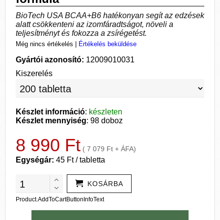
BioTech USA BCAA+B6 hatékonyan segít az edzések
alatt csökkenteni az izomfáradtságot, növeli a
teljesítményt és fokozza a zsírégetést.
Még nincs értékelés
|
Értékelés beküldése
Gyártói azonosító:
12009010031
Kiszerelés
Készlet információ
:
készleten
Készlet mennyiség
: 98 doboz
8 990 Ft
( 7 079 Ft + ÁFA)
Egységár:
45 Ft / tabletta
KOSÁRBA
Product.AddToCartButtonInfoText