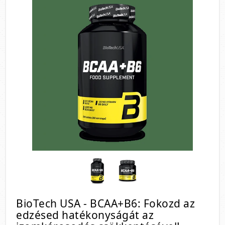
BioTech USA - BCAA+B6: Fokozd az
edzésed hatékonyságát az