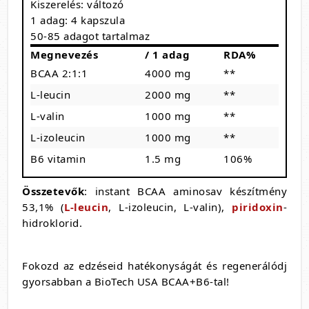
Kiszerelés: változó
1 adag: 4 kapszula
50-85 adagot tartalmaz
Megnevezés
/ 1 adag
RDA%
BCAA 2:1:1
4000 mg
**
L-leucin
2000 mg
**
L-valin
1000 mg
**
L-izoleucin
1000 mg
**
B6 vitamin
1.5 mg
106%
Összetevők
: instant BCAA aminosav készítmény
53,1% (
L-leucin
, L-izoleucin, L-valin),
piridoxin
-
hidroklorid.
Fokozd az edzéseid hatékonyságát és regenerálódj
gyorsabban a BioTech USA BCAA+B6-tal!