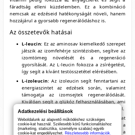
fáradtság elleni küzdelemben. Ez a kombináció
nemcsak az edzéseid hatékonyságát növeli, hanem
hozzájárul a gyorsabb regenerálódáshoz is.
Az összetevők hatásai
L-leucin
: Ez az aminosav kiemelkedő szerepet
játszik az izomfehérje szintézisben, segítve az
izomtömeg növelését és a regeneráció
gyorsítását. Az L-leucin fokozza a zsírégetést,
így segít a kívánt testösszetétel elérésében.
L-izoleucin
: Az izoleucin segít fenntartani az
energiaszintet az edzések során, valamint
támogatja az izomsejtek regenerálódását.
Kiválóan segít a glükóz felhasználásában, ami
különösen fontos az állóképességi sportoknál.
Adatkezelési beállítások
L-valin
: Ez az aminosav hozzájárul az izomzat
Weboldalunk az alapvető működéshez szükséges
cookie-kat használ. Szélesebb körű funkcionalitáshoz
energiaellátásához, és segít fenntartani a
(marketing, statisztika, személyre szabás) egyéb
mentális éberséget. Az L-valin támogatja a
cookie-kat engedélyezhet.
Részletesebb információk.