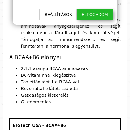
szövetek regenerálódását, így hozzájárul a
gyorsabb felépüléshez.
BEÁLLÍTÁSOK
ELFOGADOM
B6 vitamin
: Ez a vitamin nélkülözhetetlen az
aminosavak anyagcseréjéhez, és segít
csökkenteni a fáradtságot és kimerültséget.
Támogatja az immunrendszert, és segít
fenntartani a hormonális egyensúlyt.
A BCAA+B6 előnyei
2:1:1 arányú BCAA aminosavak
B6-vitaminnal kiegészítve
Tablettánként 1 g BCAA-val
Bevonattal ellátott tabletta
Gazdaságos kiszerelés
Gluténmentes
BioTech USA - BCAA+B6