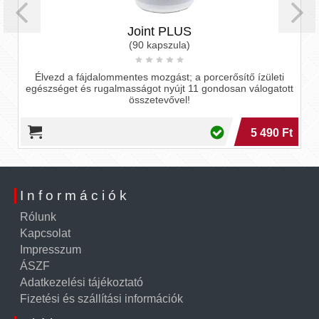
Joint PLUS
(90 kapszula)
Élvezd a fájdalommentes mozgást; a porcerősítő ízületi
egészséget és rugalmasságot nyújt 11 gondosan válogatott
összetevővel!
5 490 Ft
Információk
Rólunk
Kapcsolat
Impresszum
ÁSZF
Adatkezelési tájékoztató
Fizetési és szállítási információk