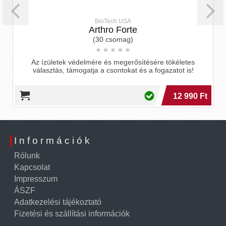
BioTech USA
Arthro Forte
(30 csomag)
Az ízületek védelmére és megerősítésére tökéletes
választás, támogatja a csontokat és a fogazatot is!
12 990 Ft
Információk
Rólunk
Kapcsolat
Impresszum
ÁSZF
Adatkezelési tájékoztató
Fizetési és szállítási információk