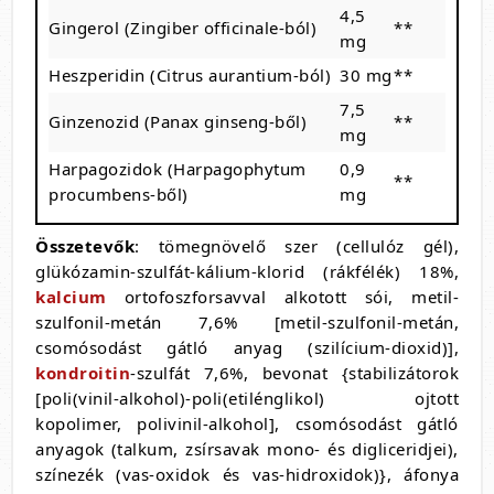
4,5
Gingerol (Zingiber officinale-ból)
**
mg
Heszperidin (Citrus aurantium-ból)
30 mg
**
7,5
Ginzenozid (Panax ginseng-ből)
**
mg
Harpagozidok (Harpagophytum
0,9
**
procumbens-ből)
mg
Összetevők
: tömegnövelő szer (cellulóz gél),
glükózamin-szulfát-kálium-klorid (rákfélék) 18%,
kalcium
ortofoszforsavval alkotott sói, metil-
szulfonil-metán 7,6% [metil-szulfonil-metán,
csomósodást gátló anyag (szilícium-dioxid)],
kondroitin
-szulfát 7,6%, bevonat {stabilizátorok
[poli(vinil-alkohol)-poli(etilénglikol) ojtott
kopolimer, polivinil-alkohol], csomósodást gátló
anyagok (talkum, zsírsavak mono- és digliceridjei),
színezék (vas-oxidok és vas-hidroxidok)}, áfonya