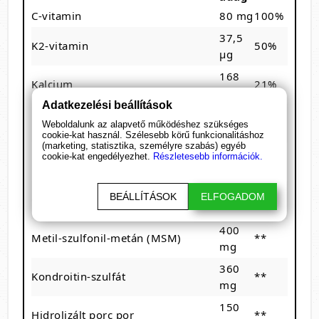
C-vitamin
80 mg
100%
37,5
K2-vitamin
50%
µg
168
Kalcium
21%
mg
Adatkezelési beállítások
131
Foszfor
19%
Weboldalunk az alapvető működéshez szükséges
mg
cookie-kat használ. Szélesebb körű funkcionalitáshoz
(marketing, statisztika, személyre szabás) egyéb
3.5
cookie-kat engedélyezhet.
Részletesebb információk.
Mangán
175%
mg
724
BEÁLLÍTÁSOK
ELFOGADOM
Glükózamin-szulfát
**
mg
400
Metil-szulfonil-metán (MSM)
**
mg
360
Kondroitin-szulfát
**
mg
150
Hidrolizált porc por
**