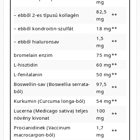
mg
82,5
– ebből 2-es típusú kollagén
**
mg
– ebből kondroitin-szulfát
18 mg
**
1,5
– ebből hialuronsav
**
mg
bromelain enzim
75 mg
**
L-hisztidin
60 mg
**
L-fenilalanin
50 mg
**
Boswellin-sav (Boswellia serrata-
97,5
**
ból)
mg
Kurkumin (Curcuma longa-ból)
54 mg
**
Lucerna (Medicago sativa) teljes
100
**
növény kivonat
mg
Procianidinek (Vaccinum
1,7
**
macrocarpon-ból)
mg