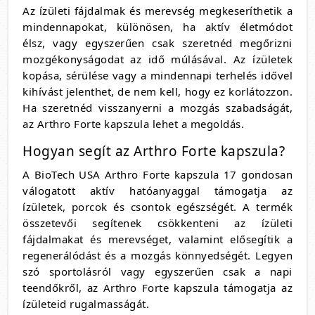
Az ízületi fájdalmak és merevség megkeseríthetik a
mindennapokat, különösen, ha aktív életmódot
élsz, vagy egyszerűen csak szeretnéd megőrizni
mozgékonyságodat az idő múlásával. Az ízületek
kopása, sérülése vagy a mindennapi terhelés idővel
kihívást jelenthet, de nem kell, hogy ez korlátozzon.
Ha szeretnéd visszanyerni a mozgás szabadságát,
az Arthro Forte kapszula lehet a megoldás.
Hogyan segít az Arthro Forte kapszula?
A BioTech USA Arthro Forte kapszula 17 gondosan
válogatott aktív hatóanyaggal támogatja az
ízületek, porcok és csontok egészségét. A termék
összetevői segítenek csökkenteni az ízületi
fájdalmakat és merevséget, valamint elősegítik a
regenerálódást és a mozgás könnyedségét. Legyen
szó sportolásról vagy egyszerűen csak a napi
teendőkről, az Arthro Forte kapszula támogatja az
ízületeid rugalmasságát.