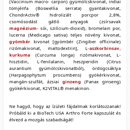
(Vaccinium macro- carpon) gyümölcskivonat, indiai
tömjénfa (Boswellia serrata) gyantakivonat,
ChondrActiv® hidrolizált porcpor 2,8%,
csomósodást gátló anyagok (zsírsavak
magnézium
- sói, szilícium-dioxid), bromelain por,
lucerna (Medicago sativa) teljes növény kivonat,
gyömbér
kivonat [gyömbér (Zingiber officinale)
rizómakivonat, maltodextrin], L-
aszkorbinsav
,
kurkuma
(Curcuma longa) rizómakivonat, L-
hisztidin, L-fenilalanin, heszperidin (Citrus
aurantium gyümölcskivonatból), ördögcsáklya
(Harpagophytum procumbens) gyökérkivonat,
mangán-szulfát, ázsiai
ginzeng
(Panax ginseng)
gyökérkivonat, K2VITAL® menakinon.
Ne hagyd, hogy az ízületi fájdalmak korlátozzanak!
Próbáld ki a BioTech USA Arthro Forte kapszulát és
élvezd a mozgás szabadságát!