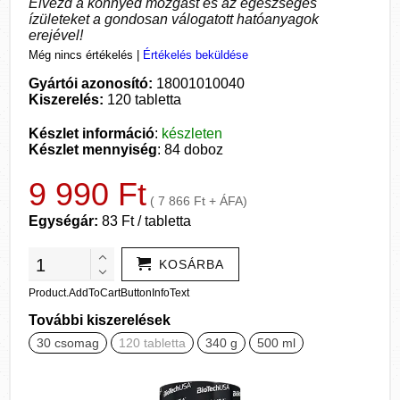
Élvezd a könnyed mozgást és az egészséges
ízületeket a gondosan válogatott hatóanyagok
erejével!
Még nincs értékelés
|
Értékelés beküldése
Gyártói azonosító:
18001010040
Kiszerelés:
120 tabletta
Készlet információ
:
készleten
Készlet mennyiség
: 84 doboz
9 990 Ft
( 7 866 Ft + ÁFA)
Egységár:
83 Ft / tabletta
KOSÁRBA
Product.AddToCartButtonInfoText
További kiszerelések
30 csomag
120 tabletta
340 g
500 ml